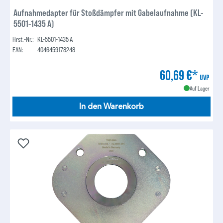
Aufnahmedapter für Stoßdämpfer mit Gabelaufnahme (KL-
5501-1435 A)
Hrst.-Nr.:
KL-5501-1435 A
EAN:
4046459178248
60,69 €*
UVP
Auf Lager
In den Warenkorb