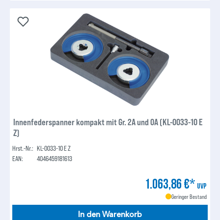
Innenfederspanner kompakt mit Gr. 2A und 0A (KL-0033-10 E
Z)
Hrst.-Nr.:
KL-0033-10 E Z
EAN:
4046459181613
1.063,86 €*
UVP
Geringer Bestand
In den Warenkorb