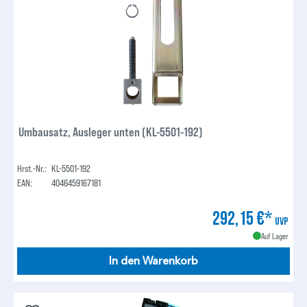
Umbausatz, Ausleger unten (KL-5501-192)
Hrst.-Nr.:
KL-5501-192
EAN:
4046459167181
292,15 €*
UVP
Auf Lager
In den Warenkorb