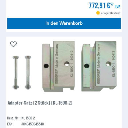
772,91 €*
UVP
Geringer Bestand
In den Warenkorb
Adapter-Satz (2 Stück) (KL-1590-2)
Hrst.-Nr.:
KL-1590-2
EAN:
4046459045540