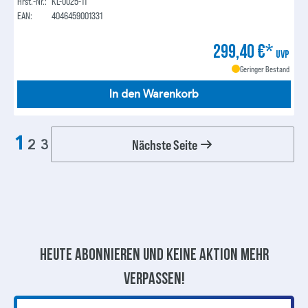
Hrst.-Nr.:
KL-0025-11
EAN:
4046459001331
299,40 €*
UVP
Geringer Bestand
In den Warenkorb
1
Nächste Seite
2
3
Heute abonnieren und keine aktion mehr
verpassen!