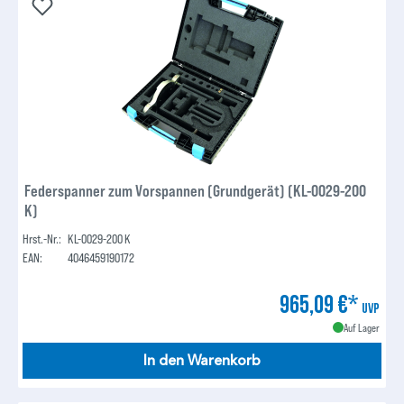
Federspanner zum Vorspannen (Grundgerät) (KL-0029-200
K)
Hrst.-Nr.:
KL-0029-200 K
EAN:
4046459190172
965,09 €*
UVP
Auf Lager
In den Warenkorb