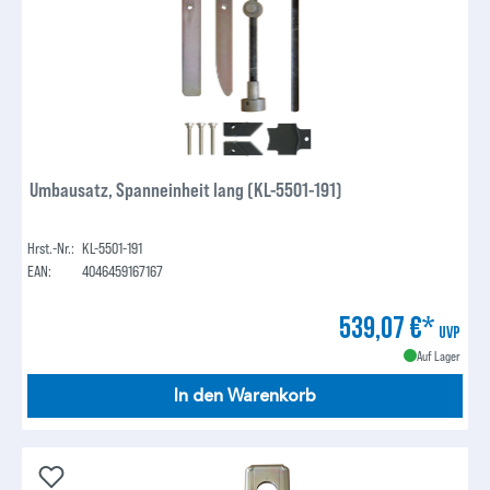
Umbausatz, Spanneinheit lang (KL-5501-191)
Hrst.-Nr.:
KL-5501-191
EAN:
4046459167167
539,07 €*
UVP
Auf Lager
In den Warenkorb