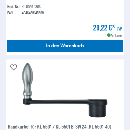
Hrst.-Nr.:
KL-0029-1303
EAN:
4046459145899
20,22 €*
UVP
Auf Lager
In den Warenkorb
Handkurbel für KL-5501 / KL-5501 B, SW 24 (KL-5501-40)