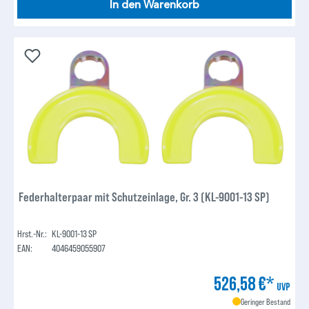
In den Warenkorb
Federhalterpaar mit Schutzeinlage, Gr. 3 (KL-9001-13 SP)
Hrst.-Nr.:
KL-9001-13 SP
EAN:
4046459055907
526,58 €*
UVP
Geringer Bestand