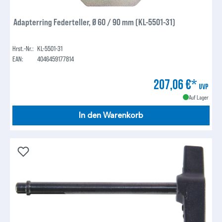
Adapterring Federteller, Ø 60 / 90 mm (KL-5501-31)
Hrst.-Nr.:
KL-5501-31
EAN:
4046459177814
207,06 €*
UVP
Auf Lager
In den Warenkorb