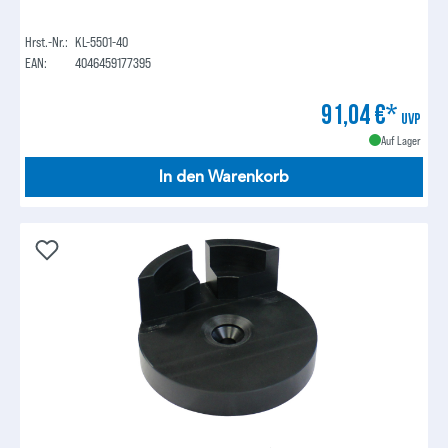
Hrst.-Nr.:
KL-5501-40
EAN:
4046459177395
91,04 €*
UVP
Auf Lager
In den Warenkorb