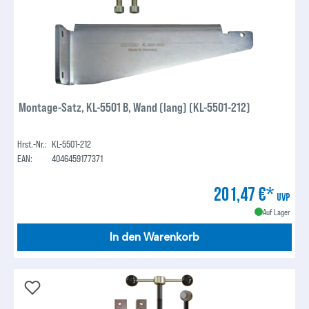
Montage-Satz, KL-5501 B, Wand (lang) (KL-5501-212)
Hrst.-Nr.:
KL-5501-212
EAN:
4046459177371
201,47 €*
UVP
Auf Lager
In den Warenkorb