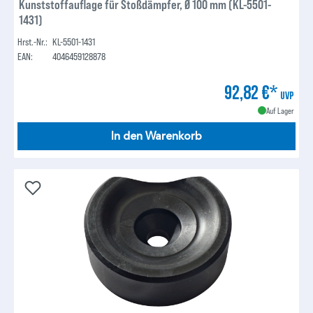
Kunststoffauflage für Stoßdämpfer, Ø 100 mm (KL-5501-
1431)
Hrst.-Nr.:
KL-5501-1431
EAN:
4046459128878
92,82 €*
UVP
Auf Lager
In den Warenkorb