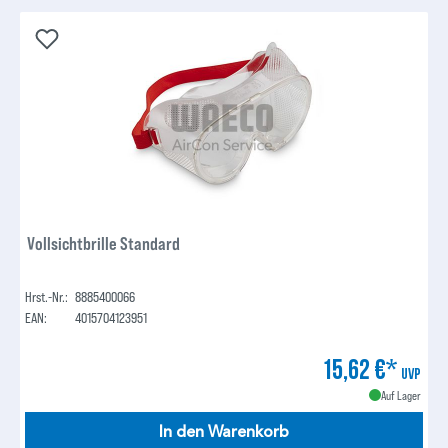
Vollsichtbrille Standard
Hrst.-Nr.:
8885400066
EAN:
4015704123951
15,62 €*
UVP
Auf Lager
In den Warenkorb