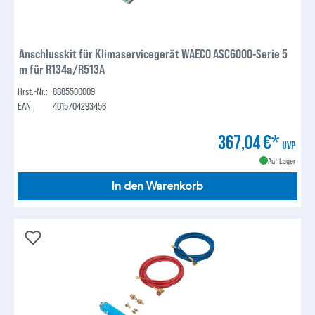
Anschlusskit für Klimaservicegerät WAECO ASC6000-Serie 5
m für R134a/R513A
Hrst.-Nr.:
8885500009
EAN:
4015704293456
367,04 €*
UVP
Auf Lager
In den Warenkorb