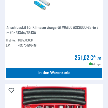
Anschlusskit für Klimaservicegerät WAECO ASC6000-Serie 3
m für R134a/R513A
Hrst.-Nr.:
8885500008
EAN:
4015704293449
251,02 €*
UVP
Auf Lager
In den Warenkorb