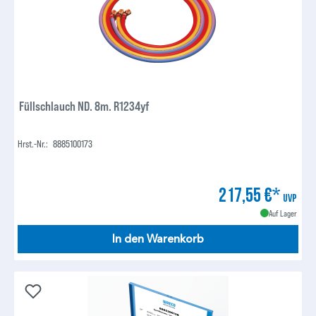
Füllschlauch ND. 8m. R1234yf
Hrst.-Nr.:
8885100173
217,55 €*
UVP
Auf Lager
In den Warenkorb