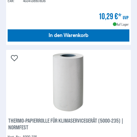
EAN:
4034138901836
10,29 €*
UVP
Auf Lager
In den Warenkorb
THERMO-PAPIERROLLE FÜR KLIMASERVICEGERÄT (5000-235) |
NORMFEST
Hrst.-Nr.:
5000-235