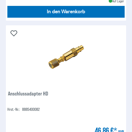
Auf Lager
In den Warenkorb
Anschlussadapter HD
Hrst.-Nr.:
8885400082
46,86 €*
UVP