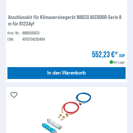
Anschlusskit für Klimaservicegerät WAECO ASC6000-Serie 8
m für R1234yf
Hrst.-Nr.:
8885500013
EAN:
4015704293494
552,23 €*
UVP
Auf Lager
In den Warenkorb