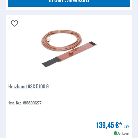
In den Warenkorb
Heizband ASC 5100 G
Hrst.-Nr.:
8885200277
139,45 €*
UVP
Auf Lager