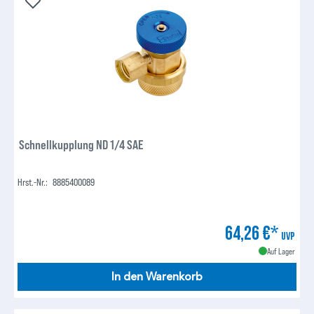
Schnellkupplung ND 1/4 SAE
Hrst.-Nr.:
8885400089
64,26 €*
UVP
Auf Lager
In den Warenkorb