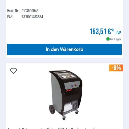
Hrst.-Nr.:
9103500942
EAN:
7315091483834
153,51 €*
UVP
Auf Lager
In den Warenkorb
-8%