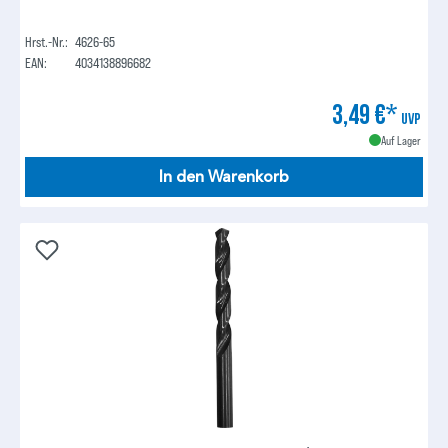
Hrst.-Nr.:
4626-65
EAN:
4034138896682
3,49 €*
UVP
Auf Lager
In den Warenkorb