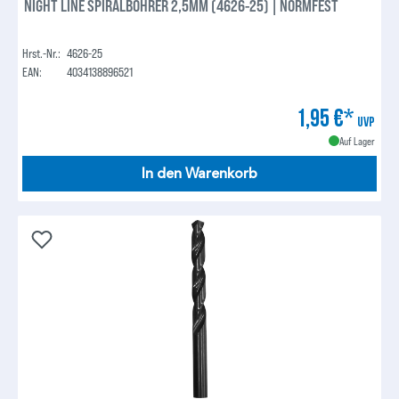
NIGHT LINE SPIRALBOHRER 2,5MM (4626-25) | NORMFEST
Hrst.-Nr.:
4626-25
EAN:
4034138896521
1,95 €*
UVP
Auf Lager
In den Warenkorb