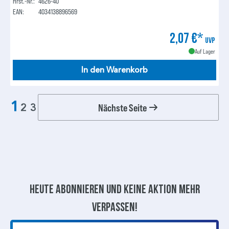
Hrst.-Nr.:
4626-40
EAN:
4034138896569
2,07 €*
UVP
Auf Lager
In den Warenkorb
1
Nächste Seite
2
3
Heute abonnieren und keine aktion mehr
verpassen!