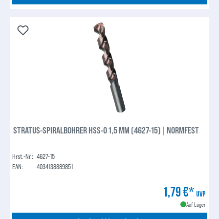
STRATUS-SPIRALBOHRER HSS-O 1,5 MM (4627-15) | NORMFEST
Hrst.-Nr.:
4627-15
EAN:
4034138889851
1,79 €*
UVP
Auf Lager