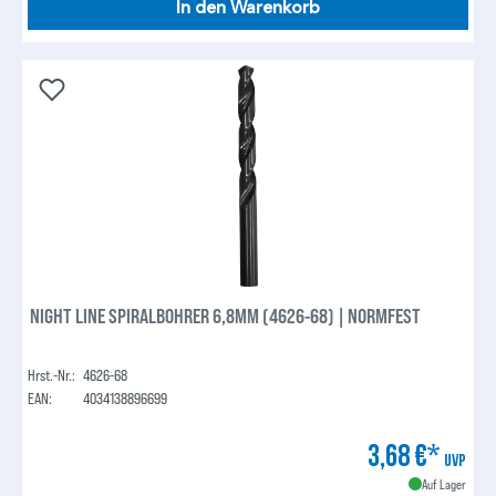
In den Warenkorb
NIGHT LINE SPIRALBOHRER 6,8MM (4626-68) | NORMFEST
Hrst.-Nr.:
4626-68
EAN:
4034138896699
3,68 €*
UVP
Auf Lager