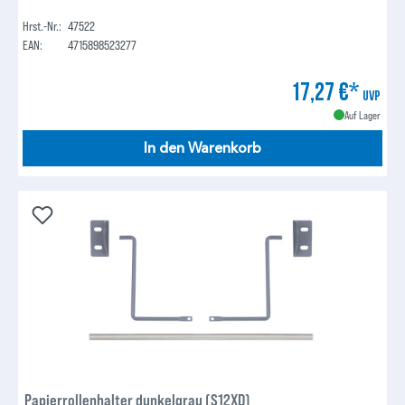
Hrst.-Nr.:
47522
EAN:
4715898523277
17,27 €*
UVP
Auf Lager
In den Warenkorb
Papierrollenhalter dunkelgrau (S12XD)