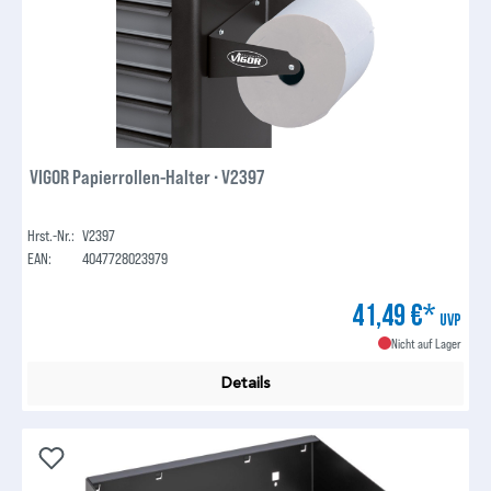
VIGOR Papierrollen-Halter ∙ V2397
Hrst.-Nr.:
V2397
EAN:
4047728023979
41,49 €*
UVP
Nicht auf Lager
Details