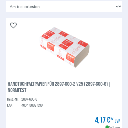
HANDTUCHFALTPAPIER FÜR 2897-600-2 V25 (2897-600-6) |
NORMFEST
Hrst.-Nr.:
2897-600-6
EAN:
4034138921599
4,17 €*
UVP
Auf Lager