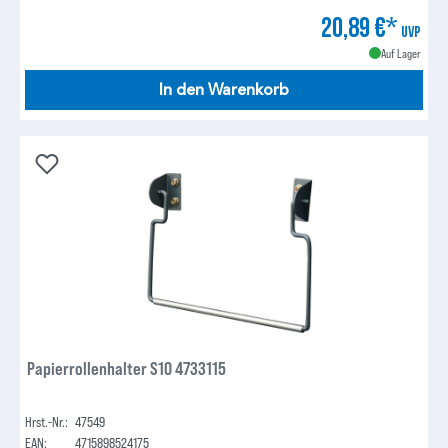
20,89 €*
UVP
Auf Lager
In den Warenkorb
Papierrollenhalter S10 4733115
Hrst.-Nr.:
47549
EAN:
4715898524175