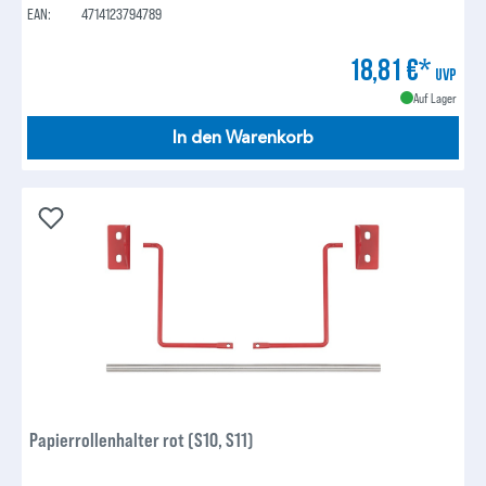
EAN:
4714123794789
18,81 €*
UVP
Auf Lager
In den Warenkorb
Papierrollenhalter rot (S10, S11)