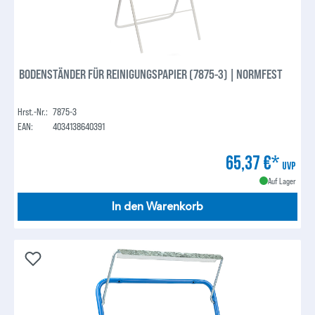
BODENSTÄNDER FÜR REINIGUNGSPAPIER (7875-3) | NORMFEST
Hrst.-Nr.:
7875-3
EAN:
4034138640391
65,37 €*
UVP
Auf Lager
In den Warenkorb