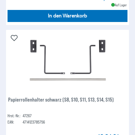
Auf Lager
In den Warenkorb
Papierrollenhalter schwarz (S8, S10, S11, S13, S14, S15)
Hrst.-Nr.:
47267
EAN:
4714123785756