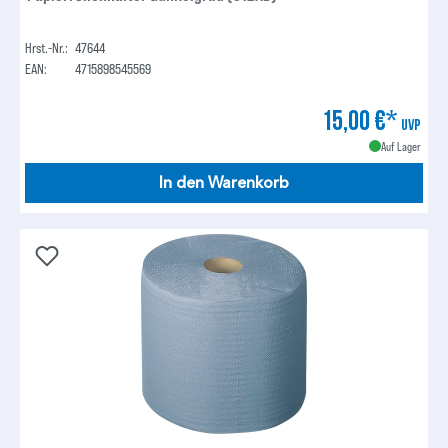
Hrst.-Nr.:
47644
EAN:
4715898545569
15,00 €*
UVP
Auf Lager
In den Warenkorb