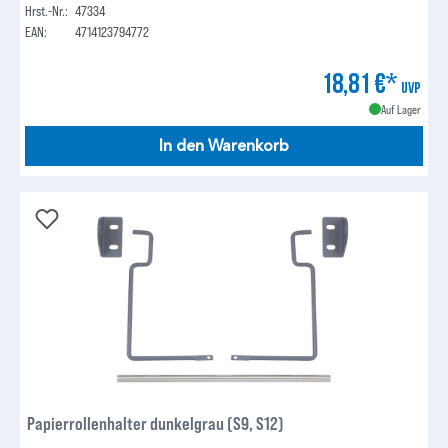
Hrst.-Nr.:
47334
EAN:
4714123794772
18,81 €*
UVP
Auf Lager
In den Warenkorb
Papierrollenhalter dunkelgrau (S9, S12)