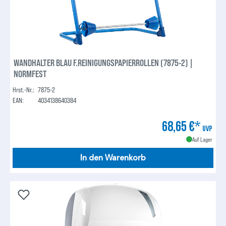
WANDHALTER BLAU F.REINIGUNGSPAPIERROLLEN (7875-2) |
NORMFEST
Hrst.-Nr.:
7875-2
EAN:
4034138640384
68,65 €*
UVP
Auf Lager
In den Warenkorb