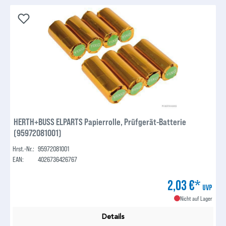
HERTH+BUSS ELPARTS Papierrolle, Prüfgerät-Batterie
(95972081001)
Hrst.-Nr.:
95972081001
EAN:
4026736426767
2,03 €*
UVP
Nicht auf Lager
Details