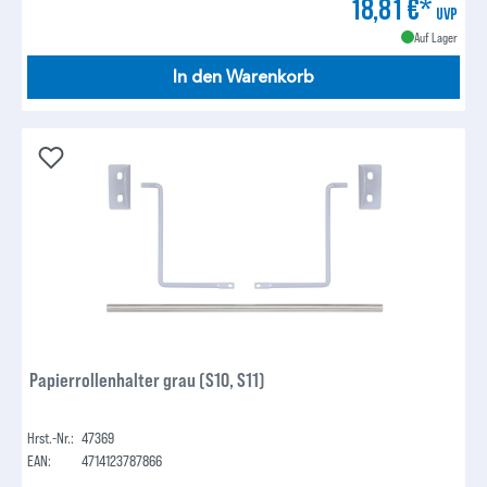
18,81 €*
UVP
Auf Lager
In den Warenkorb
Papierrollenhalter grau (S10, S11)
Hrst.-Nr.:
47369
EAN:
4714123787866