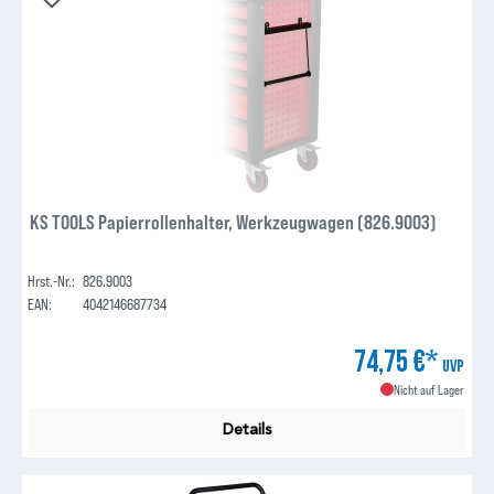
KS TOOLS Papierrollenhalter, Werkzeugwagen (826.9003)
Hrst.-Nr.:
826.9003
EAN:
4042146687734
74,75 €*
UVP
Nicht auf Lager
Details