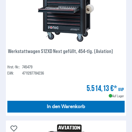
Werkstattwagen S12XD Next gefüllt, 454-tlg. (Aviation)
Hrst.-Nr.:
745479
EAN:
4711287784236
5.514,13 €*
UVP
Auf Lager
In den Warenkorb