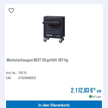
Werkstattwagen NEXT S8 gefüllt 197-tlg
Hrst.-Nr.:
719776
EAN:
4713268482612
2.112,83 €*
UVP
Auf Lager
In den Warenkorb