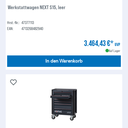
Werkstattwagen NEXT S15, leer
Hrst.-Nr.:
47377113
EAN:
4713268482940
3.464,43 €*
UVP
Auf Lager
In den Warenkorb