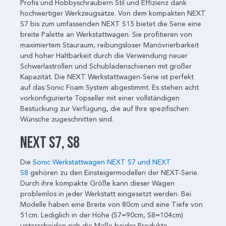
Profis und Hobbyschraubern Stil und Effizienz dank
hochwertiger Werkzeugsätze. Von dem kompakten NEXT
S7 bis zum umfassenden NEXT S15 bietet die Serie eine
breite Palette an Werkstattwagen. Sie profitieren von
maximiertem Stauraum, reibungsloser Manövrierbarkeit
und hoher Haltbarkeit durch die Verwendung neuer
Schwerlastrollen und Schubladenschienen mit großer
Kapazität. Die NEXT Werkstattwagen-Serie ist perfekt
auf das Sonic Foam System abgestimmt. Es stehen acht
vorkonfigurierte Topseller mit einer vollständigen
Bestückung zur Verfügung, die auf Ihre spezifischen
Wünsche zugeschnitten sind.
NEXT S7, S8
Die
Sonic Werkstattwagen NEXT S7 und NEXT
S8
gehören zu den Einsteigermodellen der NEXT-Serie.
Durch ihre kompakte Größe kann dieser Wagen
problemlos in jeder Werkstatt eingesetzt werden. Bei
Modelle haben eine Breite von 80cm und eine Tiefe von
51cm. Lediglich in der Höhe (S7=90cm, S8=104cm)
unterscheiden sich die Maße beider Produkte.