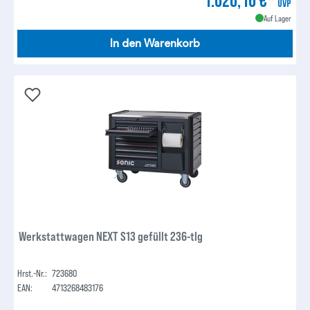
UVP
Auf Lager
In den Warenkorb
Werkstattwagen NEXT S13 gefüllt 236-tlg
Hrst.-Nr.:
723680
EAN:
4713268483176