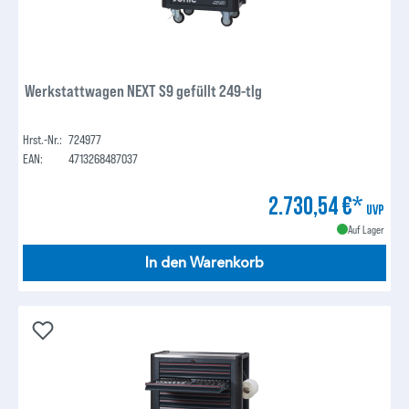
Werkstattwagen NEXT S9 gefüllt 249-tlg
Hrst.-Nr.:
724977
EAN:
4713268487037
2.730,54 €*
UVP
Auf Lager
In den Warenkorb