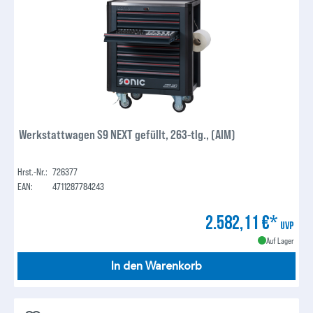
Werkstattwagen S9 NEXT gefüllt, 263-tlg., (AIM)
Hrst.-Nr.:
726377
EAN:
4711287784243
2.582,11 €*
UVP
Auf Lager
In den Warenkorb