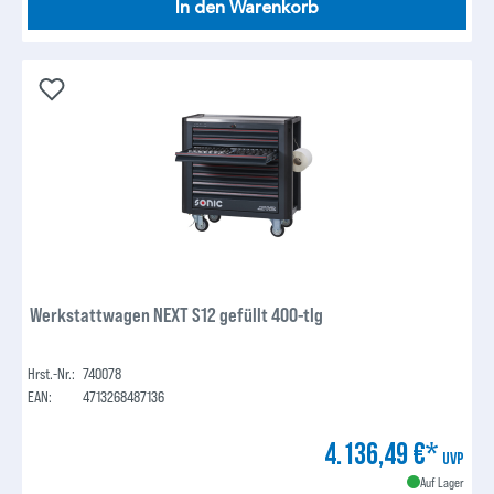
In den Warenkorb
Werkstattwagen NEXT S12 gefüllt 400-tlg
Hrst.-Nr.:
740078
EAN:
4713268487136
4.136,49 €*
UVP
Auf Lager