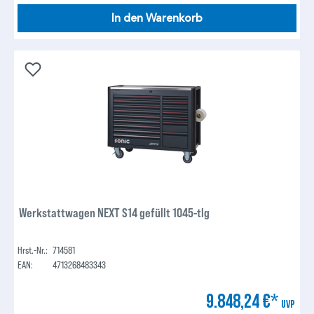
In den Warenkorb
Werkstattwagen NEXT S14 gefüllt 1045-tlg
Hrst.-Nr.:
714581
EAN:
4713268483343
9.848,24 €*
UVP