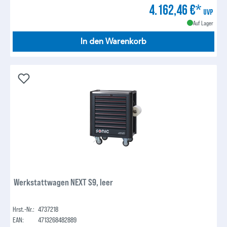
4.162,46 €*
UVP
Auf Lager
In den Warenkorb
Werkstattwagen NEXT S9, leer
Hrst.-Nr.:
4737218
EAN:
4713268482889