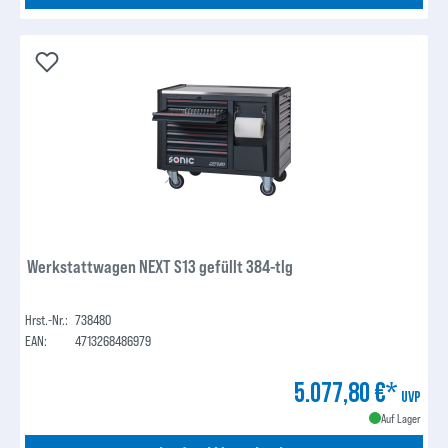
Werkstattwagen NEXT S13 gefüllt 384-tlg
Hrst.-Nr.:
738480
EAN:
4713268486979
5.077,80 €*
UVP
Auf Lager