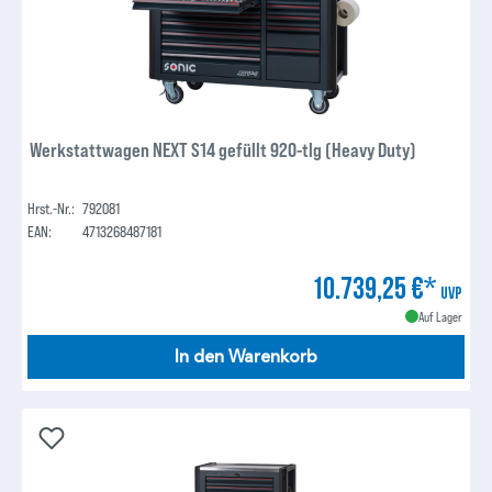
Werkstattwagen NEXT S14 gefüllt 920-tlg (Heavy Duty)
Hrst.-Nr.:
792081
EAN:
4713268487181
10.739,25 €*
UVP
Auf Lager
In den Warenkorb