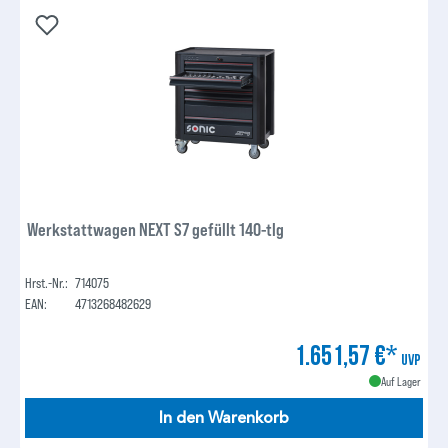
Werkstattwagen NEXT S7 gefüllt 140-tlg
Hrst.-Nr.:
714075
EAN:
4713268482629
1.651,57 €*
UVP
Auf Lager
In den Warenkorb