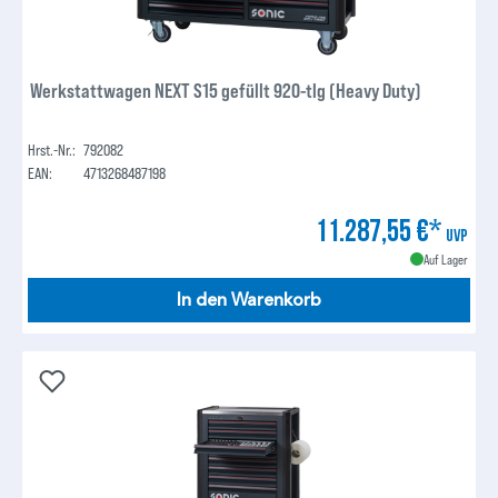
Werkstattwagen NEXT S15 gefüllt 920-tlg (Heavy Duty)
Hrst.-Nr.:
792082
EAN:
4713268487198
11.287,55 €*
UVP
Auf Lager
In den Warenkorb