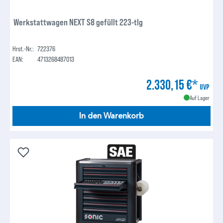
Werkstattwagen NEXT S8 gefüllt 223-tlg
Hrst.-Nr.:
722376
EAN:
4713268487013
2.330,15 €*
UVP
Auf Lager
In den Warenkorb