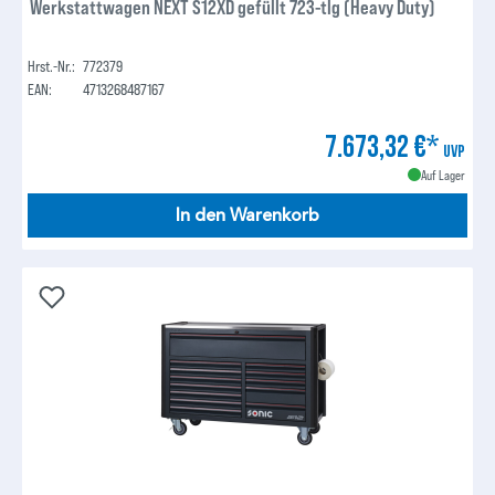
Werkstattwagen NEXT S12XD gefüllt 723-tlg (Heavy Duty)
Hrst.-Nr.:
772379
EAN:
4713268487167
7.673,32 €*
UVP
Auf Lager
In den Warenkorb