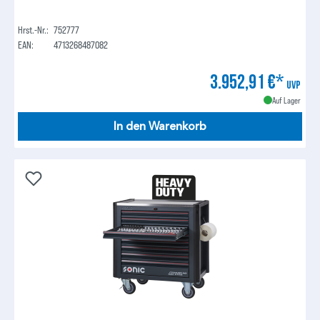
Hrst.-Nr.:
752777
EAN:
4713268487082
3.952,91 €*
UVP
Auf Lager
In den Warenkorb