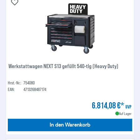
Werkstattwagen NEXT S13 gefüllt 540-tlg (Heavy Duty)
Hrst.-Nr.:
754080
EAN:
4713268487174
6.814,08 €*
UVP
Auf Lager
In den Warenkorb