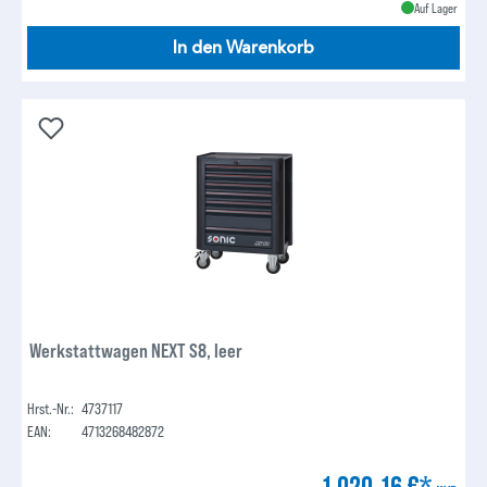
Auf Lager
In den Warenkorb
Werkstattwagen NEXT S8, leer
Hrst.-Nr.:
4737117
EAN:
4713268482872
1.020,16 €*