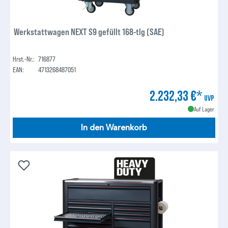
Werkstattwagen NEXT S9 gefüllt 168-tlg (SAE)
Hrst.-Nr.:
716877
EAN:
4713268487051
2.232,33 €*
UVP
Auf Lager
In den Warenkorb