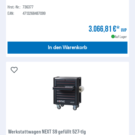
Hrst.-Nr.:
736377
EAN:
4713268487099
3.066,81 €*
UVP
Auf Lager
In den Warenkorb
Werkstattwagen NEXT S9 gefüllt 527-tlg