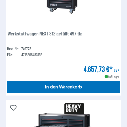
Werkstattwagen NEXT S12 gefüllt 497-tlg
Hrst.-Nr.:
749778
EAN:
4713268483152
4.657,73 €*
UVP
Auf Lager
In den Warenkorb