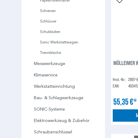
Papierrollenhalter
Schienen
Schlösser
Schubladen
Sonic Werkstattwagen
Trennbleche
MÜLLEIMER W
Messwerkzeuge
Klimaservice
Hrst.-Nr.:
2897-
EAN:
40341
Werkstatteinrichtung
Bau- & Schlagwerkzeuge
55,35 €
SONIC-Systeme
Elektrowerkzeug & Zubehör
Schraubenschlüssel