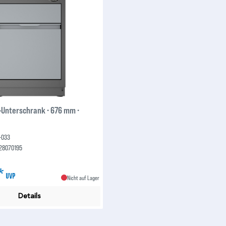
-Unterschrank ∙ 676 mm ∙
-033
28070195
€*
UVP
Nicht auf Lager
Details