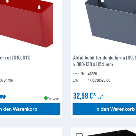
er rot (S10, S11)
Abfallbehälter dunkelgrau (S9, 
x B80-130 x H241mm
Hrst.-Nr.:
47520
23794796
EAN:
4715898523130
*
32,98 €*
UVP
UVP
Auf Lager
In den Warenkorb
In den Warenkorb