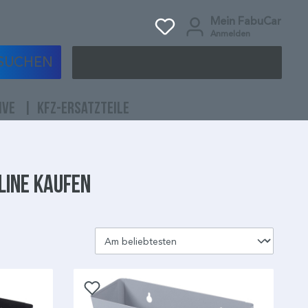
Mein FabuCar
Anmelden
SUCHEN
IVE
KFZ-ERSATZTEILE
line kaufen