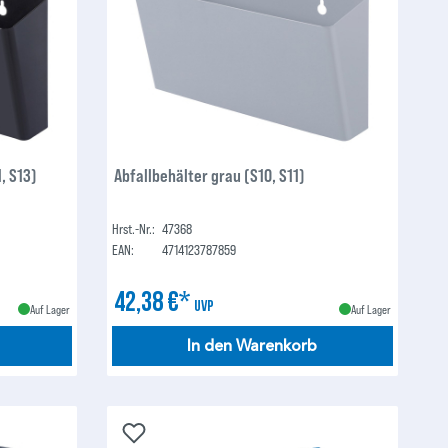
, S13)
Abfallbehälter grau (S10, S11)
Hrst.-Nr.:
47368
EAN:
4714123787859
42,38 €*
UVP
Auf Lager
Auf Lager
In den Warenkorb