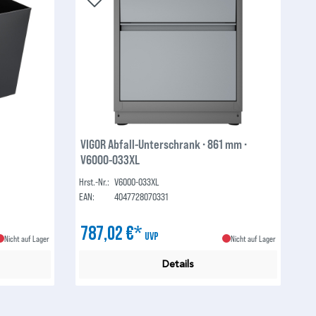
VIGOR Abfall-Unterschrank ∙ 861 mm ∙
V6000-033XL
Hrst.-Nr.:
V6000-033XL
EAN:
4047728070331
787,02 €*
UVP
Nicht auf Lager
Nicht auf Lager
Details