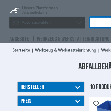
Unsere Plattformen
Jetzt entdecken
Auto auswählen
ANGEBOTE
WERKZEUG & WERKSTATTEINRICHTUNG
Startseite
|
Werkzeug & Werkstatteinrichtung
|
Werk
Abfallbeh
10 Produ
Hersteller
Preis