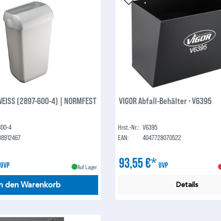
EISS (2897-600-4) | NORMFEST
VIGOR Abfall-Behälter ∙ V6395
600-4
Hrst.-Nr.:
V6395
38912467
EAN:
4047728070522
*
93,55 €*
UVP
UVP
Auf Lager
In den Warenkorb
Details