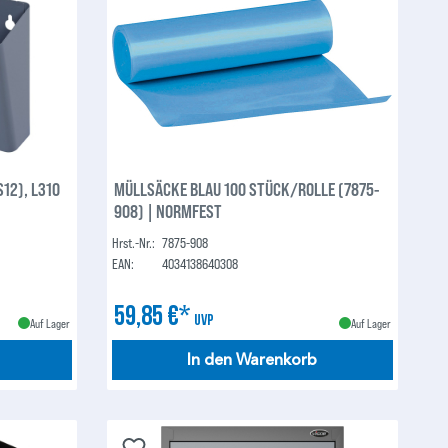
S12), L310
MÜLLSÄCKE BLAU 100 STÜCK/ROLLE (7875-
908) | NORMFEST
Hrst.-Nr.:
7875-908
EAN:
4034138640308
59,85 €*
UVP
Auf Lager
Auf Lager
In den Warenkorb