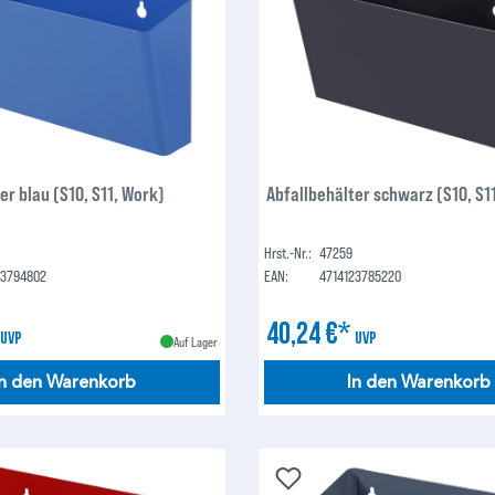
er blau (S10, S11, Work)
Abfallbehälter schwarz (S10, S11
Hrst.-Nr.:
47259
23794802
EAN:
4714123785220
*
40,24 €*
UVP
UVP
Auf Lager
In den Warenkorb
In den Warenkorb