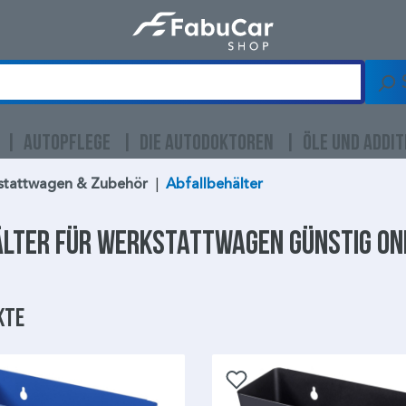
AUTOPFLEGE
DIE AUTODOKTOREN
ÖLE UND ADDIT
stattwagen & Zubehör
|
Abfallbehälter
älter
für Werkstattwagen günstig on
kte