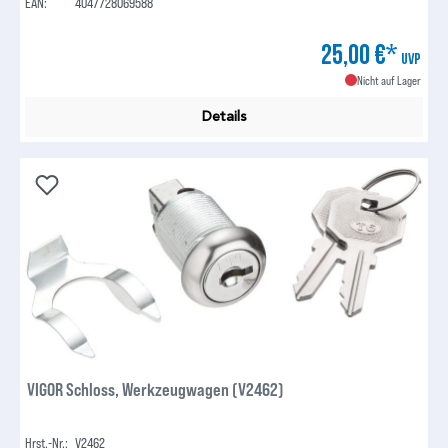
EAN:
4047728069588
25,00 €*
UVP
Nicht auf Lager
Details
VIGOR Schloss, Werkzeugwagen (V2462)
Hrst.-Nr.:
V2462