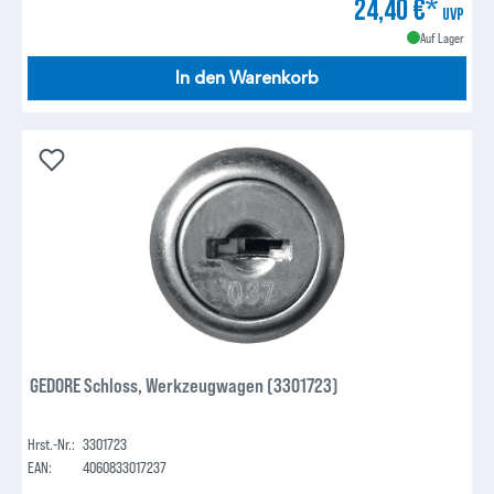
24,40 €*
UVP
Auf Lager
In den Warenkorb
GEDORE Schloss, Werkzeugwagen (3301723)
Hrst.-Nr.:
3301723
EAN:
4060833017237