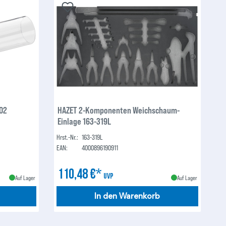
02
HAZET 2-Komponenten Weichschaum-
Einlage 163-319L
Hrst.-Nr.:
163-319L
EAN:
4000896190911
110,48 €*
UVP
Auf Lager
Auf Lager
In den Warenkorb