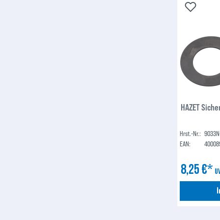
HAZET Siche
Hrst.-Nr.:
9033N
EAN:
40008
8,25 €*
U