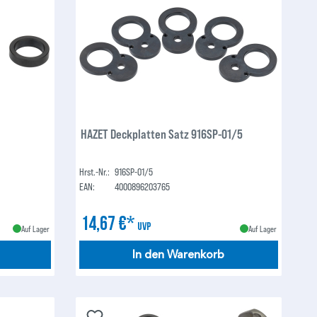
HAZET Deckplatten Satz 916SP-01/5
Hrst.-Nr.:
916SP-01/5
EAN:
4000896203765
14,67 €*
UVP
Auf Lager
Auf Lager
In den Warenkorb