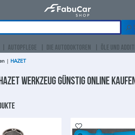
AUTOPFLEGE
DIE AUTODOKTOREN
ÖLE UND ADDIT
en
|
HAZET
HAZET
Werkzeug günstig online kaufe
dukte