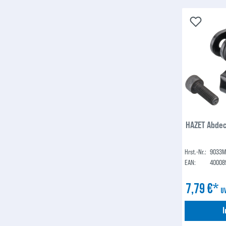
HAZET Abdec
Hrst.-Nr.:
9033M
EAN:
40008
7,79 €*
U