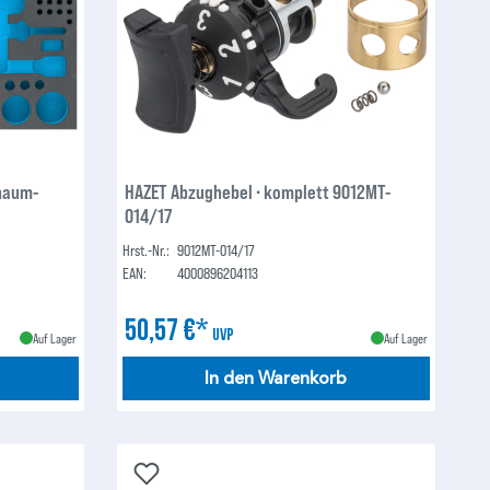
haum-
HAZET Abzughebel ∙ komplett 9012MT-
014/17
Hrst.-Nr.:
9012MT-014/17
EAN:
4000896204113
50,57 €*
UVP
Auf Lager
Auf Lager
In den Warenkorb