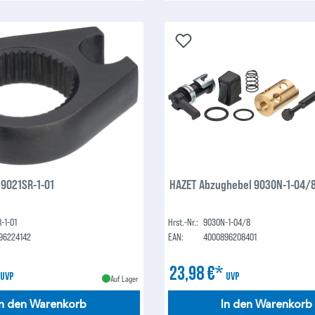
 9021SR-1-01
HAZET Abzughebel 9030N-1-04/
-1-01
Hrst.-Nr.:
9030N-1-04/8
96224142
EAN:
4000896208401
*
23,98 €*
UVP
UVP
Auf Lager
In den Warenkorb
In den Warenkorb