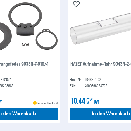
rungsfeder 9033N-7-010/4
HAZET Aufnahme-Rohr 9043N-2-
-7-010/4
Hrst.-Nr.:
9043N-2-02
96208685
EAN:
4000896223725
10,44 €*
VP
UVP
Geringer Bestand
In den Warenkorb
In den Warenkorb