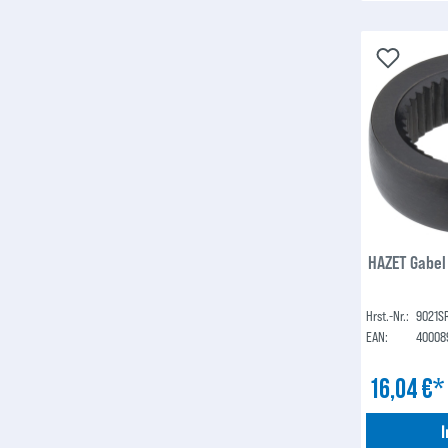
HAZET Gabel
Hrst.-Nr.:
9021SR
EAN:
40008
16,04 €