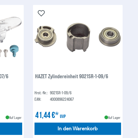
07/6
HAZET Zylindereinheit 9021SR-1-09/6
Hrst.-Nr.:
9021SR-1-09/6
EAN:
4000896224067
41,44 €*
UVP
Auf Lager
Auf Lager
In den Warenkorb