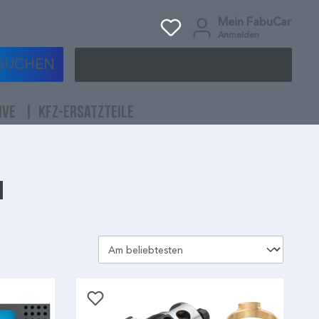
Mein FabuCar
Anmelden
SUCHEN
IVE
KFZ-ERSATZTEILE
n