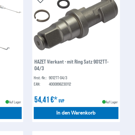
HAZET Vierkant ∙ mit Ring Satz 9012TT-
04/3
Hrst.-Nr.:
9012TT-04/3
EAN:
4000896230112
54,41 €*
UVP
Auf Lager
Auf Lager
In den Warenkorb