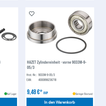
8
HAZET Zylindereinheit ∙ vorne 9033M-9-
05/3
Hrst.-Nr.:
9033M-9-05/3
EAN:
4000896236718
9,48 €*
UVP
Auf Lager
Geringer Bestand
In den Warenkorb