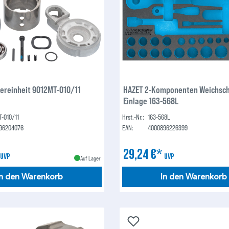
dereinheit 9012MT-010/11
HAZET 2-Komponenten Weichsc
Einlage 163-568L
T-010/11
Hrst.-Nr.:
163-568L
96204076
EAN:
4000896226399
*
29,24 €*
UVP
UVP
Auf Lager
In den Warenkorb
In den Warenkorb