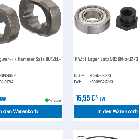
gwerk- / Hammer Satz 9012EL-
HAZET Lager Satz 9036N-5-02/3
L-SPC-09/2
Hrst.-Nr.:
9036N-5-02/3
96189762
EAN:
4000896217403
*
16,55 €*
UVP
UVP
Auf Lager
In den Warenkorb
In den Warenkorb