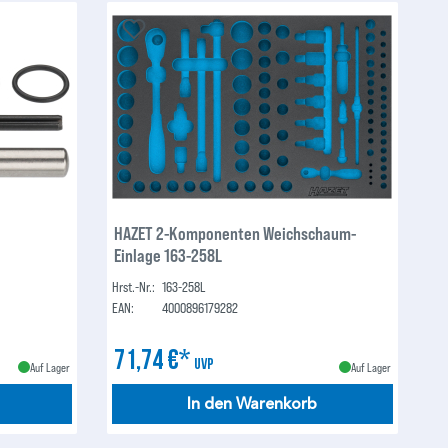
HAZET 2-Komponenten Weichschaum-
Einlage 163-258L
Hrst.-Nr.:
163-258L
EAN:
4000896179282
71,74 €*
UVP
Auf Lager
Auf Lager
In den Warenkorb