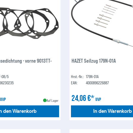
sedichtung ∙ vorne 9013TT-
HAZET Seilzug 179N-01A
T-08/5
Hrst.-Nr.:
179N-01A
96230235
EAN:
4000896226887
*
24,06 €*
UVP
UVP
Auf Lager
In den Warenkorb
In den Warenkorb