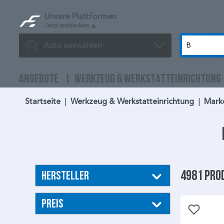
Unsere Plattformen
Jetzt entdecken
Auto auswählen
ANGEBOTE
WERKZEUG & WERKSTATTEINRICHTUNG
Startseite
|
Werkzeug & Werkstatteinrichtung
|
Mark
4981 Pro
Hersteller
Preis