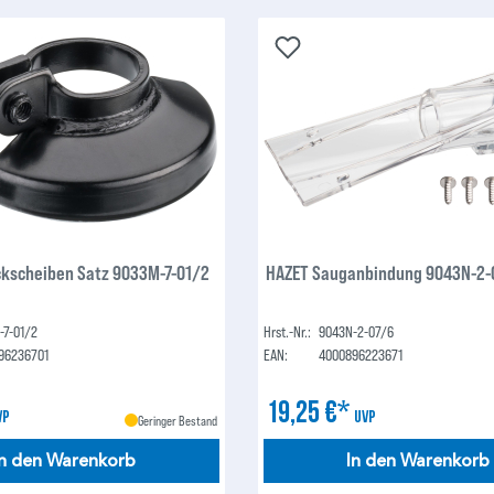
kscheiben Satz 9033M-7-01/2
HAZET Sauganbindung 9043N-2-
-7-01/2
Hrst.-Nr.:
9043N-2-07/6
96236701
EAN:
4000896223671
19,25 €*
VP
UVP
Geringer Bestand
In den Warenkorb
In den Warenkorb