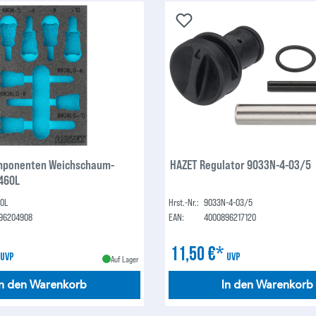
mponenten Weichschaum-
HAZET Regulator 9033N-4-03/5
-460L
60L
Hrst.-Nr.:
9033N-4-03/5
96204908
EAN:
4000896217120
*
11,50 €*
UVP
UVP
Auf Lager
In den Warenkorb
In den Warenkorb