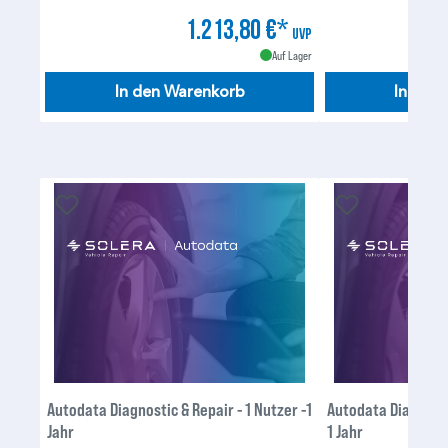
1.213,80 €*
UVP
Auf Lager
In den Warenkorb
In den
Autodata Diagnostic & Repair - 1 Nutzer -1
Autodata Diagnostic
Jahr
1 Jahr