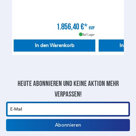
1.856,40 €*
UVP
Auf Lager
In den Warenkorb
In den
Heute abonnieren und keine aktion mehr
verpassen!
E-Mail
Abonnieren