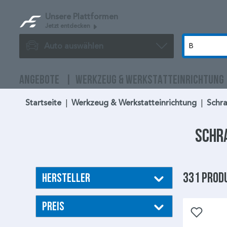
Unsere Plattformen
Jetzt entdecken
Auto auswählen
ANGEBOTE
WERKZEUG & WERKSTATTEINRICHTUNG
Startseite
|
Werkzeug & Werkstatteinrichtung
|
Schr
Schr
331 Prod
Hersteller
Preis