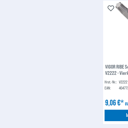
VIGOR RIBE 
V2222 ∙ Vier
Keilprofil Ri
Hrst.-Nr.:
V2222
EAN:
40477
9,06 €*
U