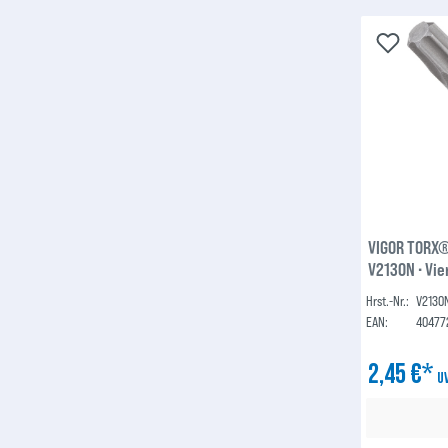
VIGOR TORX®
V2130N ∙ Vie
TORX® Profil
Hrst.-Nr.:
V2130
EAN:
40477
2,45 €*
U