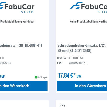
eleinsatz, T30 (KL-0191-11)
Schraubendreher-Einsatz, 1/2",
78 mm (KL-4031-3518)
1-11
Hrst.-Nr.:
KL-4031-3518
59025375
EAN:
4046459065791
*
17,84 €*
UVP
UVP
Auf Lager
In den Warenkorb
In den Warenkorb