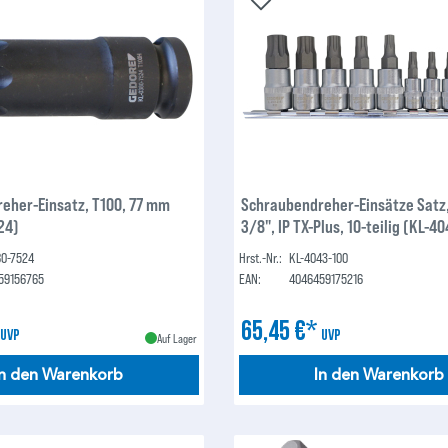
eher-Einsatz, T100, 77 mm
Schraubendreher-Einsätze Satz,
24)
3/8", IP TX-Plus, 10-teilig (KL-4
80-7524
Hrst.-Nr.:
KL-4043-100
59156765
EAN:
4046459175216
*
65,45 €*
UVP
UVP
Auf Lager
In den Warenkorb
In den Warenkorb