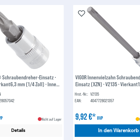
 Schraubendreher-Einsatz ∙
VIGOR Innenvielzahn Schrauben
rkant6,3 mm (1/4 Zoll) ∙ Innen
Einsatz (XZN) ∙ V2135 ∙ Vierkan
 ∙ T27
(1/2 Zoll) ∙ Innen Vielzahn Profil
N
Hrst.-Nr.:
V2135
28057042
EAN:
4047728021357
9,92 €*
VP
UVP
Nicht auf Lager
In den Warenkorb
Details