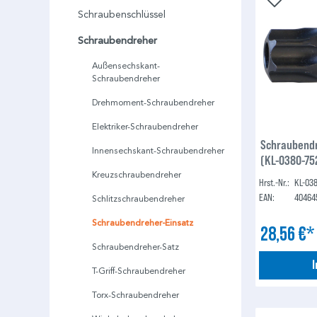
Schraubenschlüssel
Schraubendreher
Außensechskant-
Schraubendreher
Drehmoment-Schraubendreher
Elektriker-Schraubendreher
Schraubendr
Innensechskant-Schraubendreher
(KL-0380-75
Kreuzschraubendreher
Hrst.-Nr.:
KL-03
EAN:
40464
Schlitzschraubendreher
Schraubendreher-Einsatz
28,56 €
Schraubendreher-Satz
T-Griff-Schraubendreher
Torx-Schraubendreher