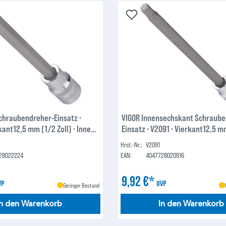
Schraubendreher-Einsatz ∙
VIGOR Innensechskant Schraube
kant12,5 mm (1/2 Zoll) ∙ Innen
Einsatz ∙ V2091 ∙ Vierkant12,5 m
be-CV ∙ M10
Zoll) ∙ Innen-Sechskant Profil ∙ 
Hrst.-Nr.:
V2091
28022224
EAN:
4047728020916
9,92 €*
VP
UVP
Geringer Bestand
In den Warenkorb
In den Warenkorb