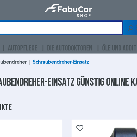
AUTOPFLEGE
DIE AUTODOKTOREN
ÖLE UND ADDIT
aubendreher
|
Schraubendreher-Einsatz
aubendreher-Einsatz
günstig online 
ukte