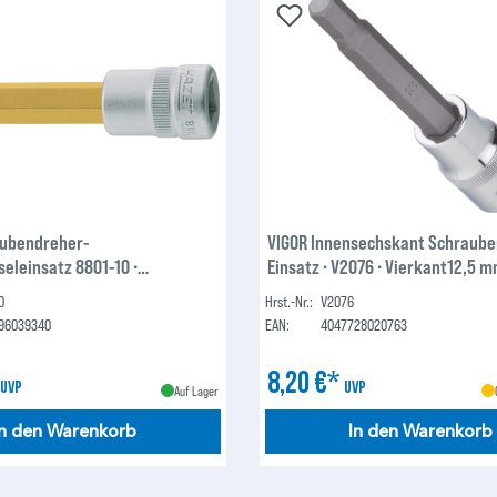
aubendreher-
VIGOR Innensechskant Schraube
eleinsatz 8801-10 ∙
Einsatz ∙ V2076 ∙ Vierkant12,5 
m (3/8 Zoll) ∙ Innen-
Zoll) ∙ Innen-Sechskant Profil ∙ 
0
Hrst.-Nr.:
V2076
ofil ∙ 10 mm
96039340
EAN:
4047728020763
*
8,20 €*
UVP
UVP
Auf Lager
In den Warenkorb
In den Warenkorb