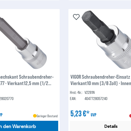
sechskant Schraubendreher-
VIGOR Schraubendreher-Einsatz 
077 ∙ Vierkant12,5 mm (1/2
Vierkant10 mm (3/8 Zoll) ∙ Innen
n-Sechskant Profil ∙ 11 mm
Sechskant Profil ∙ 7 mm
Hrst.-Nr.:
V2281N
28020770
EAN:
4047728057240
5,23 €*
VP
UVP
Geringer Bestand
In den Warenkorb
Details