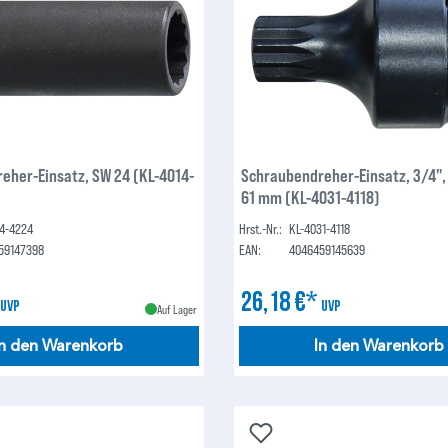
eher-Einsatz, SW 24 (KL-4014-
Schraubendreher-Einsatz, 3/4",
61 mm (KL-4031-4118)
14-4224
Hrst.-Nr.:
KL-4031-4118
59147398
EAN:
4046459145639
*
26,18 €*
UVP
UVP
Auf Lager
In den Warenkorb
In den Warenkorb