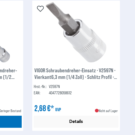
ndreher-
VIGOR Schraubendreher-Einsatz ∙ V2597N ∙
m (1/2
Vierkant6,3 mm (1/4 Zoll) ∙ Schlitz Profil ∙
10 mm
1.2 x 6.5 mm
Hrst.-Nr.:
V2597N
EAN:
4047728058612
2,68 €*
UVP
Geringer Bestand
Nicht auf Lager
Details