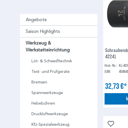
Angebote
Saison Highlights
Werkzeug &
Schraubendr
Werkstatteinrichtung
4224)
Löt- & Schweißtechnik
Hrst.-Nr.:
KL-40
EAN:
40464
Test- und Prüfgeräte
Bremsen
32,73 €
Spannwerkzeuge
Hebebühnen
Druckluftwerkzeuge
Kfz-Spezialwerkzeug