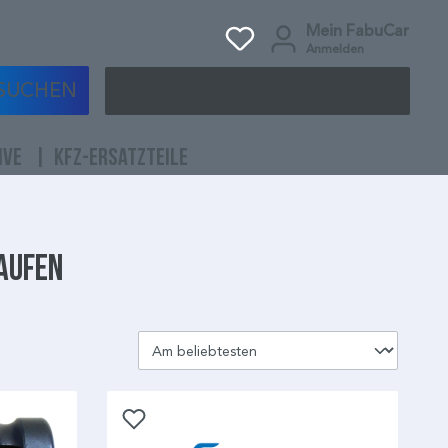
Mein FabuCar
Anmelden
SUCHEN
IVE
KFZ-ERSATZTEILE
kaufen