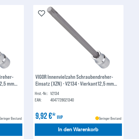
dreher-
VIGOR Innenvielzahn Schraubendreher-
t12,5 mm
Einsatz (XZN) ∙ V2134 ∙ Vierkant12,5 mm
 XZN ∙ M12
(1/2 Zoll) ∙ Innen Vielzahn Profil XZN ∙ M10
Hrst.-Nr.:
V2134
EAN:
4047728021340
9,92 €*
UVP
Geringer Bestand
Geringer Bestand
In den Warenkorb