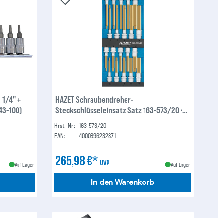
 1/4" +
HAZET Schraubendreher-
043-100)
Steckschlüsseleinsatz Satz 163-573/20 ∙
Vierkant12,5 mm (1/2 Zoll) ∙ Innen-
Hrst.-Nr.:
163-573/20
Sechskant Profil ∙ 4 – 14 ∙ Anzahl
EAN:
4000896232871
Werkzeuge: 20
265,98 €*
UVP
Auf Lager
Auf Lager
In den Warenkorb