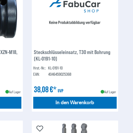
 XZN-M18,
Steckschlüsseleinsatz, T30 mit Bohrung
(KL-0191-10)
Hrst.-Nr.:
KL-0191-10
EAN:
4046459025368
38,08 €*
UVP
Auf Lager
Auf Lager
In den Warenkorb