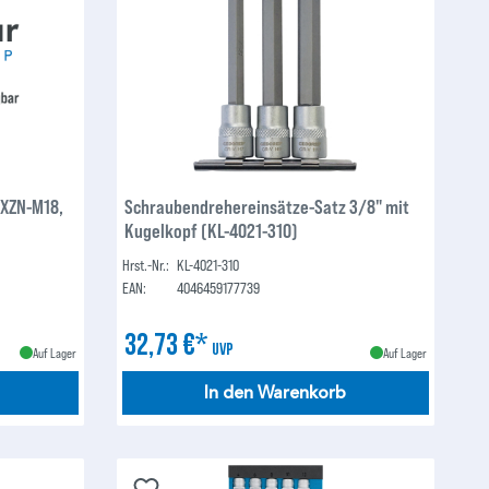
 XZN-M18,
Schraubendrehereinsätze-Satz 3/8" mit
Kugelkopf (KL-4021-310)
Hrst.-Nr.:
KL-4021-310
EAN:
4046459177739
32,73 €*
UVP
Auf Lager
Auf Lager
In den Warenkorb