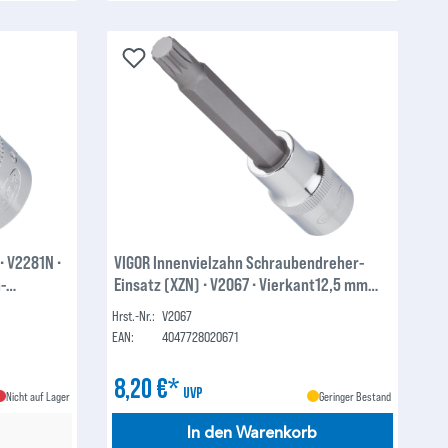
∙ V2281N ∙
VIGOR Innenvielzahn Schraubendreher-
-
Einsatz (XZN) ∙ V2067 ∙ Vierkant12,5 mm
(1/2 Zoll) ∙ Innen Vielzahn Profil XZN ∙ M8
Hrst.-Nr.:
V2067
EAN:
4047728020671
8,20 €*
UVP
Nicht auf Lager
Geringer Bestand
In den Warenkorb