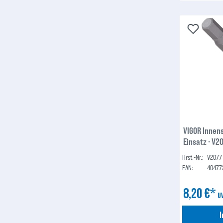
VIGOR Innen
Einsatz ∙ V2
Zoll) ∙ Inne
Hrst.-Nr.:
V2077
EAN:
40477
8,20 €*
U