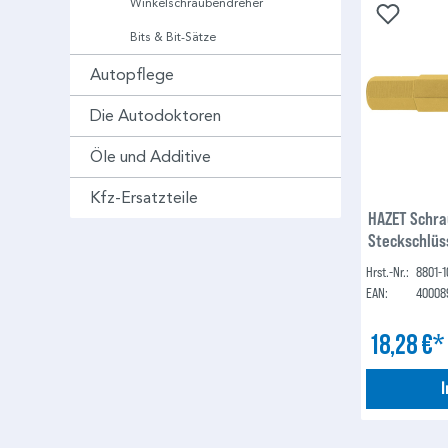
Winkelschraubendreher
Bits & Bit-Sätze
Autopflege
Die Autodoktoren
Öle und Additive
Kfz-Ersatzteile
HAZET Schr
Steckschlüss
Vierkant10 m
Hrst.-Nr.:
8801-1
Sechskant Pr
EAN:
40008
18,28 €