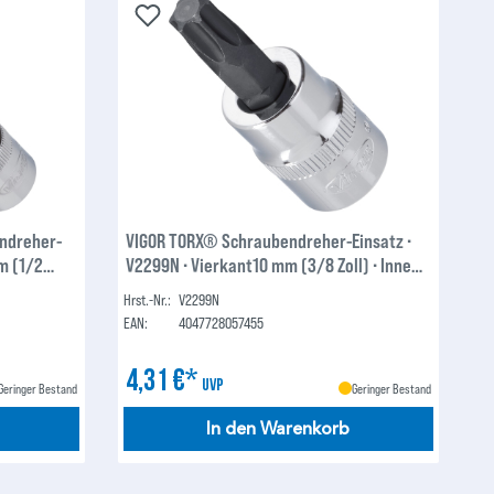
ndreher-
VIGOR TORX® Schraubendreher-Einsatz ∙
mm (1/2
V2299N ∙ Vierkant10 mm (3/8 Zoll) ∙ Innen
10 mm
TORX® Profil ∙ T30
Hrst.-Nr.:
V2299N
EAN:
4047728057455
4,31 €*
UVP
Geringer Bestand
Geringer Bestand
In den Warenkorb