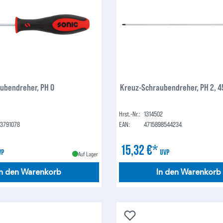
ubendreher, PH 0
Kreuz-Schraubendreher, PH 2,
Hrst.-Nr.:
1314502
23791078
EAN:
4715898544234
15,32 €*
VP
UVP
Auf Lager
In den Warenkorb
In den Warenkorb