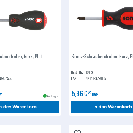
ubendreher, kurz, PH 1
Kreuz-Schraubendreher, kurz, P
Hrst.-Nr.:
1311S
00954555
EAN:
4714123791115
5,36 €*
VP
UVP
Auf Lager
In den Warenkorb
In den Warenkorb