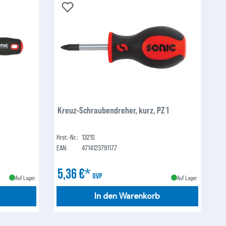
Kreuz-Schraubendreher, kurz, PZ 1
Hrst.-Nr.:
1321S
EAN:
4714123791177
5,36 €*
UVP
Auf Lager
Auf Lager
In den Warenkorb