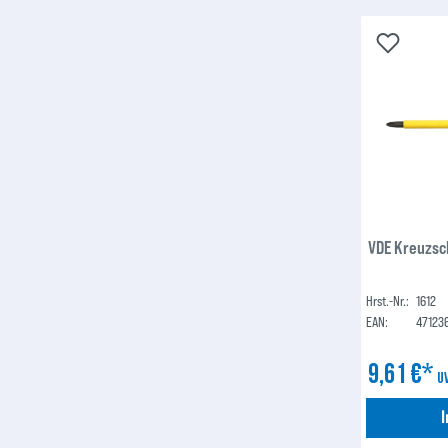
VDE Kreuzsc
Hrst.-Nr.:
1612
EAN:
47123
9,61 €*
U