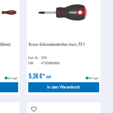
 450mmL
Kreuz-Schraubendreher, kurz, PZ 1
Hrst.-Nr.:
1121S
EAN:
4711200954609
5,36 €*
UVP
Auf Lager
Auf Lager
In den Warenkorb