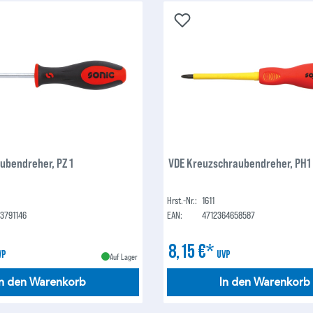
ubendreher, PZ 1
VDE Kreuzschraubendreher, PH1
Hrst.-Nr.:
1611
23791146
EAN:
4712364658587
8,15 €*
VP
UVP
Auf Lager
In den Warenkorb
In den Warenkorb