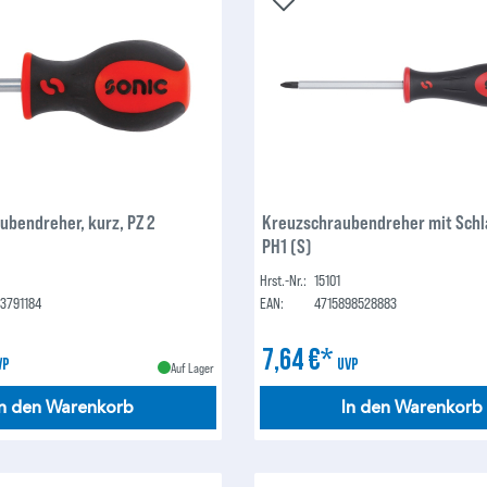
ubendreher, kurz, PZ 2
Kreuzschraubendreher mit Sch
PH1 (S)
Hrst.-Nr.:
15101
23791184
EAN:
4715898528883
7,64 €*
VP
UVP
Auf Lager
In den Warenkorb
In den Warenkorb