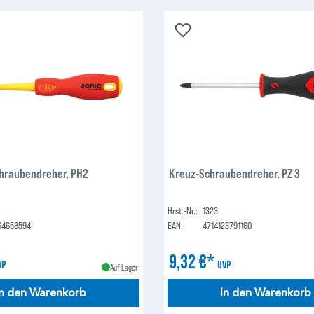
hraubendreher, PH2
Kreuz-Schraubendreher, PZ 3
Hrst.-Nr.:
1323
64658594
EAN:
4714123791160
9,32 €*
VP
UVP
Auf Lager
In den Warenkorb
In den Warenkorb