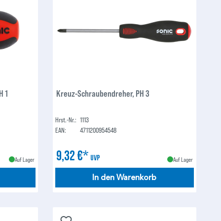
H 1
Kreuz-Schraubendreher, PH 3
Hrst.-Nr.:
1113
EAN:
4711200954548
9,32 €*
UVP
Auf Lager
Auf Lager
In den Warenkorb