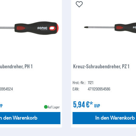
ubendreher, PH 1
Kreuz-Schraubendreher, PZ 1
Hrst.-Nr.:
1121
00954524
EAN:
4711200954586
5,94 €*
VP
UVP
Auf Lager
In den Warenkorb
In den Warenkorb