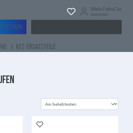
Mein FabuCar
Anmelden
SUCHEN
IVE
KFZ-ERSATZTEILE
ufen