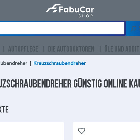
AUTOPFLEGE
DIE AUTODOKTOREN
ÖLE UND ADDIT
aubendreher
|
Kreuzschraubendreher
uzschraubendreher
günstig online ka
kte