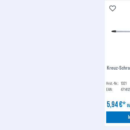
Kreuz-Schra
Hrst.-Nr.:
1321
EAN:
47141
5,94 €*
U