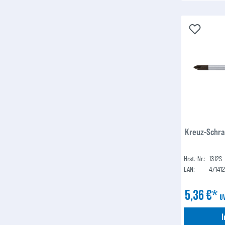
Kreuz-Schra
Hrst.-Nr.:
1312S
EAN:
47141
5,36 €*
U