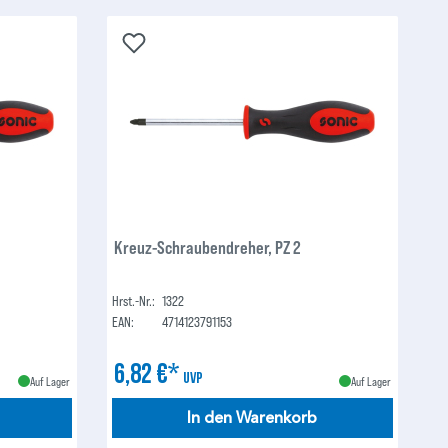
Kreuz-Schraubendreher, PZ 2
Hrst.-Nr.:
1322
EAN:
4714123791153
6,82 €*
UVP
Auf Lager
Auf Lager
In den Warenkorb