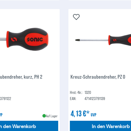
ubendreher, kurz, PH 2
Kreuz-Schraubendreher, PZ 0
Hrst.-Nr.:
1320
23791122
EAN:
4714123791139
4,13 €*
VP
UVP
Auf Lager
In den Warenkorb
In den Warenkorb