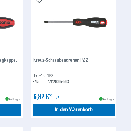
lagkappe,
Kreuz-Schraubendreher, PZ 2
Hrst.-Nr.:
1122
EAN:
4711200954593
6,82 €*
UVP
Auf Lager
Auf Lager
In den Warenkorb