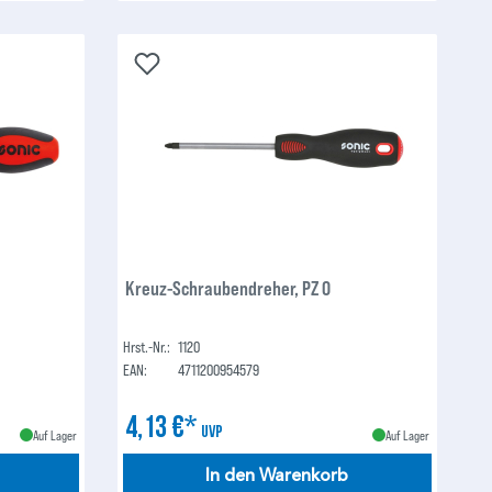
Kreuz-Schraubendreher, PZ 0
Hrst.-Nr.:
1120
EAN:
4711200954579
4,13 €*
UVP
Auf Lager
Auf Lager
In den Warenkorb