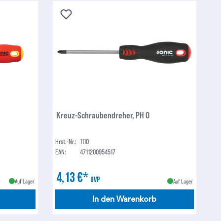
Kreuz-Schraubendreher, PH 0
Hrst.-Nr.:
1110
EAN:
4711200954517
4,13 €*
UVP
Auf Lager
Auf Lager
In den Warenkorb