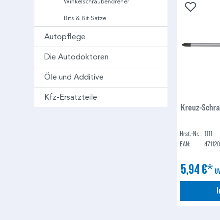
Winkelschraubendreher
Bits & Bit-Sätze
Autopflege
Die Autodoktoren
Öle und Additive
Kfz-Ersatzteile
Kreuz-Schra
Hrst.-Nr.:
1111
EAN:
47112
5,94 €*
U