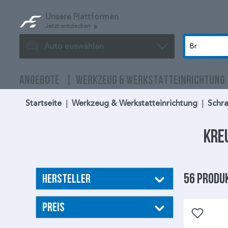
Unsere Plattformen
Jetzt entdecken
Auto auswählen
ANGEBOTE
WERKZEUG & WERKSTATTEINRICHTUNG
Startseite
|
Werkzeug & Werkstatteinrichtung
|
Schr
Kre
56 Produ
Hersteller
Preis