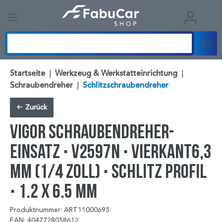
Startseite
|
Werkzeug & Werkstatteinrichtung
|
Schraubendreher
|
Schlitzschraubendreher
Zurück
VIGOR Schraubendreher-
Einsatz ∙ V2597N ∙ Vierkant6,3
mm (1/4 Zoll) ∙ Schlitz Profil
∙ 1.2 x 6.5 mm
Produktnummer: ART11000695
EAN: 4047728058612