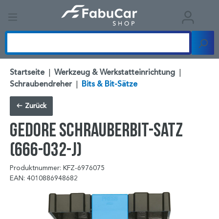
Startseite
|
Werkzeug & Werkstatteinrichtung
|
Schraubendreher
|
Bits & Bit-Sätze
Zurück
GEDORE Schrauberbit-Satz
(666-032-J)
Produktnummer: KFZ-6976075
EAN: 4010886948682