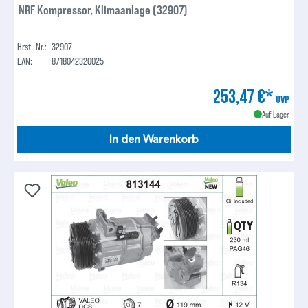
NRF Kompressor, Klimaanlage (32907)
Hrst.-Nr.:
32907
EAN:
8718042320025
253,47 €*
UVP
Auf Lager
In den Warenkorb