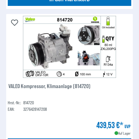
VALEO Kompressor, Klimaanlage (814720)
Hrst.-Nr.:
814720
EAN:
3276428147208
439,53 €*
UVP
Auf Lager