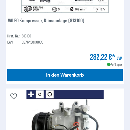
VALEO Kompressor, Klimaanlage (813100)
Hrst.-Nr.:
813100
EAN:
3276428131009
282,22 €*
UVP
Auf Lager
In den Warenkorb