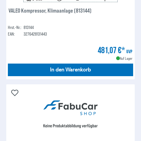
VALEO Kompressor, Klimaanlage (813144)
Hrst.-Nr.:
813144
EAN:
3276428131443
481,07 €*
UVP
Auf Lager
In den Warenkorb