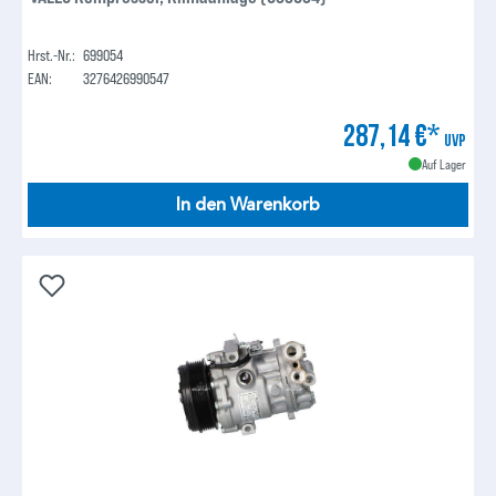
Hrst.-Nr.:
699054
EAN:
3276426990547
287,14 €*
UVP
Auf Lager
In den Warenkorb