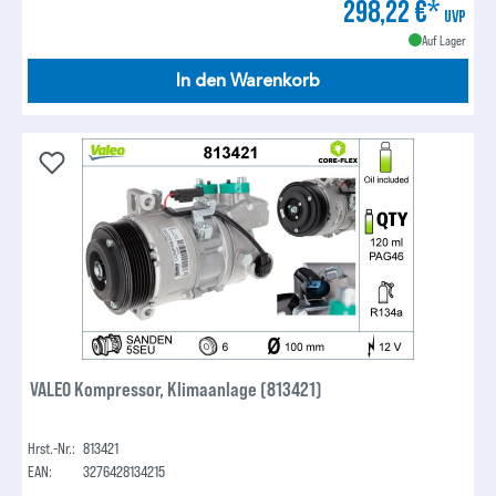
298,22 €*
UVP
Auf Lager
In den Warenkorb
VALEO Kompressor, Klimaanlage (813421)
Hrst.-Nr.:
813421
EAN:
3276428134215