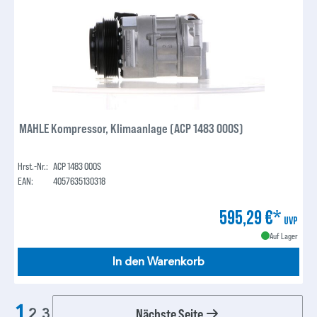
MAHLE Kompressor, Klimaanlage (ACP 1483 000S)
Hrst.-Nr.:
ACP 1483 000S
EAN:
4057635130318
595,29 €*
UVP
Auf Lager
In den Warenkorb
1
Nächste Seite
2
3