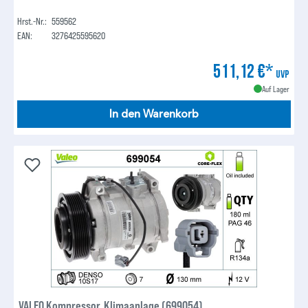
Hrst.-Nr.:
559562
EAN:
3276425595620
511,12 €*
UVP
Auf Lager
In den Warenkorb
VALEO Kompressor, Klimaanlage (699054)