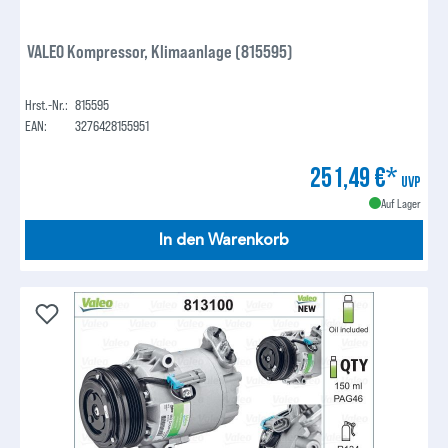
VALEO Kompressor, Klimaanlage (815595)
Hrst.-Nr.:
815595
EAN:
3276428155951
251,49 €*
UVP
Auf Lager
In den Warenkorb