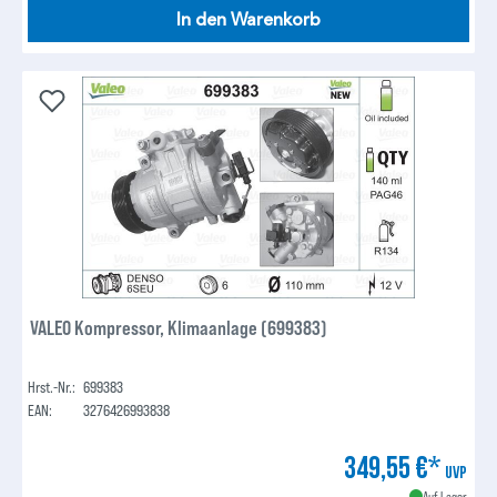
In den Warenkorb
VALEO Kompressor, Klimaanlage (699383)
Hrst.-Nr.:
699383
EAN:
3276426993838
349,55 €*
UVP
Auf Lager