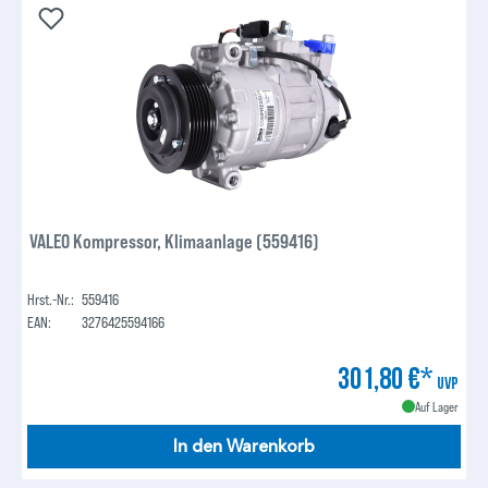
VALEO Kompressor, Klimaanlage (559416)
Hrst.-Nr.:
559416
EAN:
3276425594166
301,80 €*
UVP
Auf Lager
In den Warenkorb