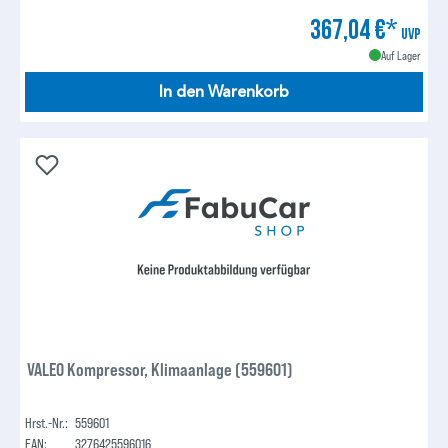
367,04 €*
UVP
Auf Lager
In den Warenkorb
VALEO Kompressor, Klimaanlage (559601)
Hrst.-Nr.:
559601
EAN:
3276425596016