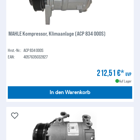
MAHLE Kompressor, Klimaanlage (ACP 834 000S)
Hrst.-Nr.:
ACP 834 000S
EAN:
4057635032827
212,51 €*
UVP
Auf Lager
In den Warenkorb