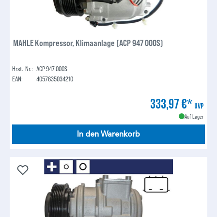
MAHLE Kompressor, Klimaanlage (ACP 947 000S)
Hrst.-Nr.:
ACP 947 000S
EAN:
4057635034210
333,97 €*
UVP
Auf Lager
In den Warenkorb