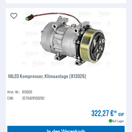
VALEO Kompressor, Klimaanlage (813026)
Hrst.-Nr.:
813026
EAN:
3276428130262
322,27 €*
UVP
Auf Lager
In den Warenkorb