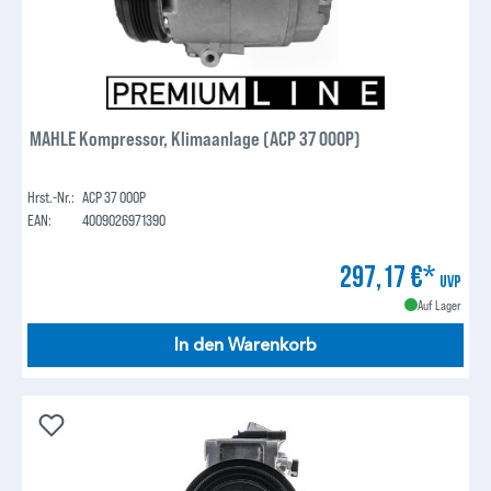
MAHLE Kompressor, Klimaanlage (ACP 37 000P)
Hrst.-Nr.:
ACP 37 000P
EAN:
4009026971390
297,17 €*
UVP
Auf Lager
In den Warenkorb