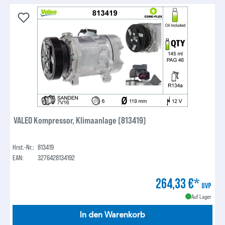
VALEO Kompressor, Klimaanlage (813419)
Hrst.-Nr.:
813419
EAN:
3276428134192
264,33 €*
UVP
Auf Lager
In den Warenkorb