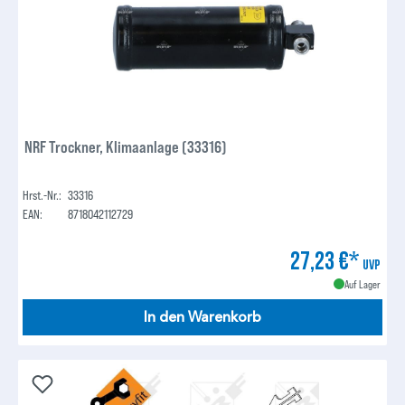
NRF Trockner, Klimaanlage (33316)
Hrst.-Nr.:
33316
EAN:
8718042112729
27,23 €*
UVP
Auf Lager
In den Warenkorb