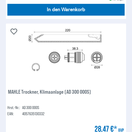
In den Warenkorb
MAHLE Trockner, Klimaanlage (AD 300 000S)
Hrst.-Nr.:
AD 300 000S
EAN:
4057635130332
28,47 €*
UVP