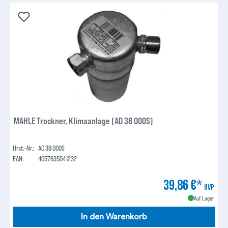
MAHLE Trockner, Klimaanlage (AD 38 000S)
Hrst.-Nr.:
AD 38 000S
EAN:
4057635041232
39,86 €*
UVP
Auf Lager
In den Warenkorb