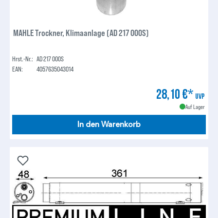
MAHLE Trockner, Klimaanlage (AD 217 000S)
Hrst.-Nr.:
AD 217 000S
EAN:
4057635043014
28,10 €*
UVP
Auf Lager
In den Warenkorb