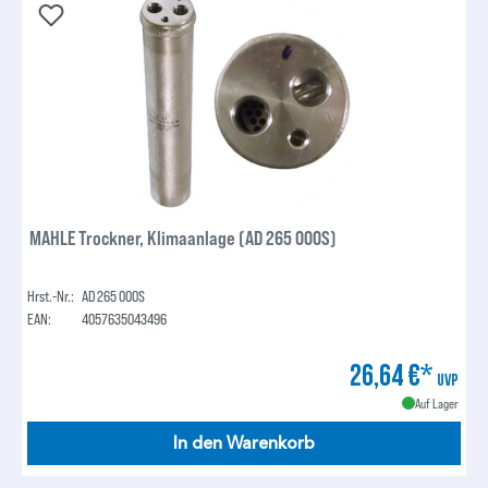
MAHLE Trockner, Klimaanlage (AD 265 000S)
Hrst.-Nr.:
AD 265 000S
EAN:
4057635043496
26,64 €*
UVP
Auf Lager
In den Warenkorb