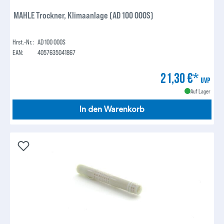
MAHLE Trockner, Klimaanlage (AD 100 000S)
Hrst.-Nr.:
AD 100 000S
EAN:
4057635041867
21,30 €*
UVP
Auf Lager
In den Warenkorb