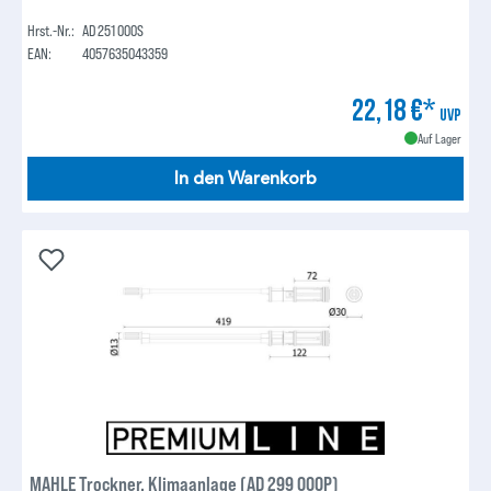
Hrst.-Nr.:
AD 251 000S
EAN:
4057635043359
22,18 €*
UVP
Auf Lager
In den Warenkorb
MAHLE Trockner, Klimaanlage (AD 299 000P)