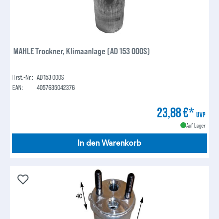
MAHLE Trockner, Klimaanlage (AD 153 000S)
Hrst.-Nr.:
AD 153 000S
EAN:
4057635042376
23,88 €*
UVP
Auf Lager
In den Warenkorb