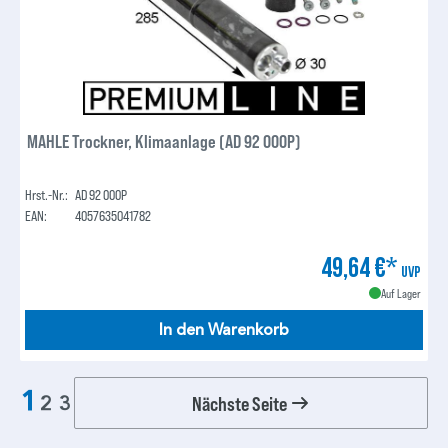
MAHLE Trockner, Klimaanlage (AD 92 000P)
Hrst.-Nr.:
AD 92 000P
EAN:
4057635041782
49,64 €*
UVP
Auf Lager
In den Warenkorb
1
Nächste Seite
2
3