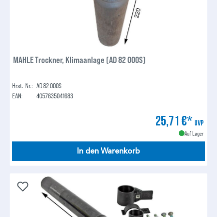
MAHLE Trockner, Klimaanlage (AD 82 000S)
Hrst.-Nr.:
AD 82 000S
EAN:
4057635041683
25,71 €*
UVP
Auf Lager
In den Warenkorb