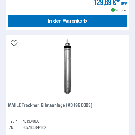
129,69 €*
UVP
Auf Lager
In den Warenkorb
MAHLE Trockner, Klimaanlage (AD 196 000S)
Hrst.-Nr.:
AD 196 000S
EAN:
4057635042802