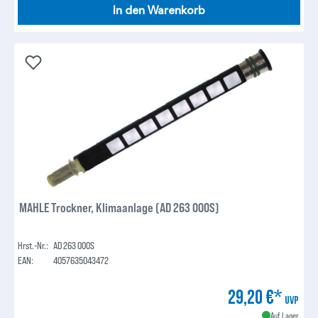
In den Warenkorb
MAHLE Trockner, Klimaanlage (AD 263 000S)
Hrst.-Nr.:
AD 263 000S
EAN:
4057635043472
29,20 €*
UVP
Auf Lager