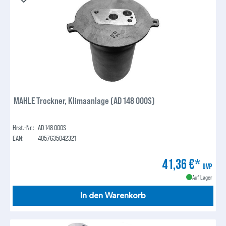
MAHLE Trockner, Klimaanlage (AD 148 000S)
Hrst.-Nr.:
AD 148 000S
EAN:
4057635042321
41,36 €*
UVP
Auf Lager
In den Warenkorb