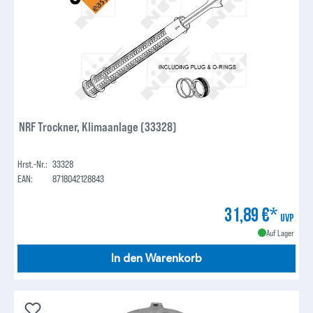
NRF Trockner, Klimaanlage (33328)
Hrst.-Nr.:
33328
EAN:
8718042128843
31,89 €*
UVP
Auf Lager
In den Warenkorb