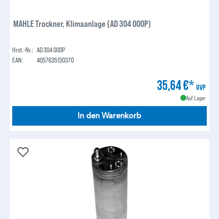
MAHLE Trockner, Klimaanlage (AD 304 000P)
Hrst.-Nr.:
AD 304 000P
EAN:
4057635130370
35,64 €*
UVP
Auf Lager
In den Warenkorb