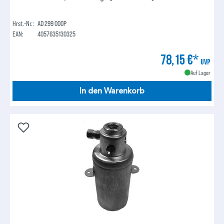
Hrst.-Nr.:
AD 299 000P
EAN:
4057635130325
78,15 €*
UVP
Auf Lager
In den Warenkorb