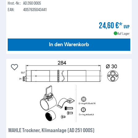
Hrst.-Nr.:
AD 260 000S
EAN:
4057635043441
24,60 €*
UVP
Auf Lager
In den Warenkorb
MAHLE Trockner, Klimaanlage (AD 251 000S)