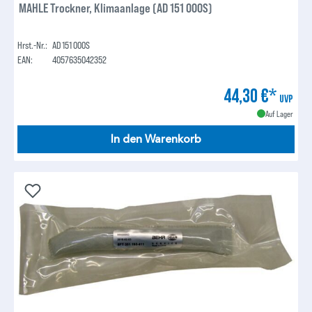
MAHLE Trockner, Klimaanlage (AD 151 000S)
Hrst.-Nr.:
AD 151 000S
EAN:
4057635042352
44,30 €*
UVP
Auf Lager
In den Warenkorb