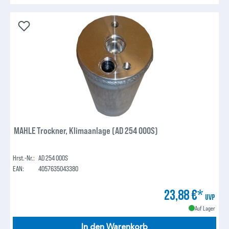
MAHLE Trockner, Klimaanlage (AD 254 000S)
Hrst.-Nr.:
AD 254 000S
EAN:
4057635043380
23,88 €*
UVP
Auf Lager
In den Warenkorb