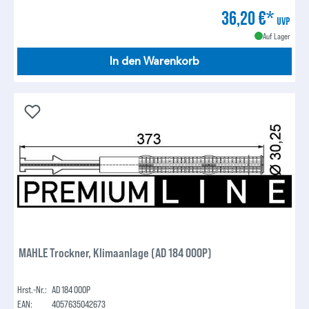
36,20 €*
UVP
Auf Lager
In den Warenkorb
MAHLE Trockner, Klimaanlage (AD 184 000P)
Hrst.-Nr.:
AD 184 000P
EAN:
4057635042673