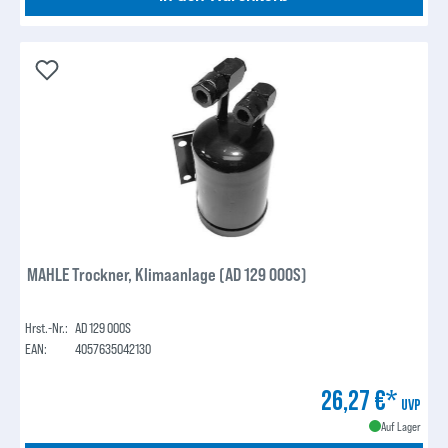
MAHLE Trockner, Klimaanlage (AD 129 000S)
Hrst.-Nr.:
AD 129 000S
EAN:
4057635042130
26,27 €*
UVP
Auf Lager