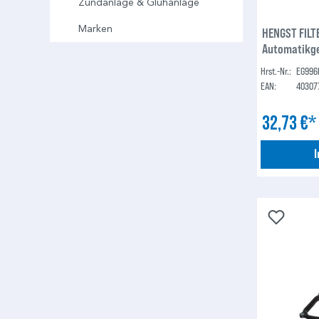
Zündanlage & Glühanlage
Marken
HENGST FILTE
Automatikge
Hrst.-Nr.:
EG996
EAN:
40307
32,73 €