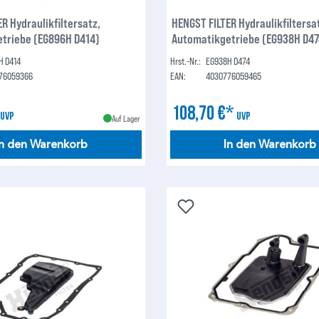
R Hydraulikfiltersatz,
HENGST FILTER Hydraulikfiltersa
triebe (EG896H D414)
Automatikgetriebe (EG938H D47
H D414
Hrst.-Nr.:
EG938H D474
76059366
EAN:
4030776059465
*
108,70 €*
UVP
UVP
Auf Lager
In den Warenkorb
In den Warenkorb