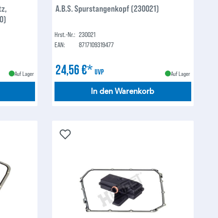
tz,
A.B.S. Spurstangenkopf (230021)
0)
Hrst.-Nr.:
230021
EAN:
8717109319477
24,56 €*
UVP
Auf Lager
Auf Lager
In den Warenkorb