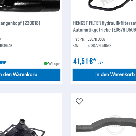
stangenkopf (230018)
HENGST FILTER Hydraulikfiltersa
Automatikgetriebe (EG67H D506
8
Hrst.-Nr.:
EG67H D506
09319446
EAN:
4030776059533
*
41,51 €*
UVP
UVP
Auf Lager
In den Warenkorb
In den Warenkorb