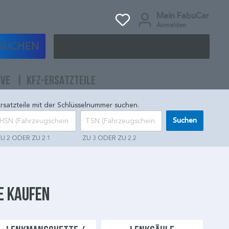
Mein FabuCar
Anmelden
SUCHEN
IVE
KFZ-ERSATZTEILE
rsatzteile mit der Schlüsselnummer suchen.
Suchen
U 2 ODER ZU 2.1
ZU 3 ODER ZU 2.2
e kaufen