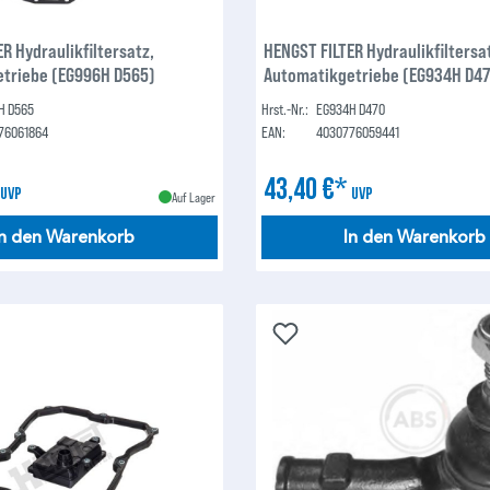
R Hydraulikfiltersatz,
HENGST FILTER Hydraulikfiltersa
triebe (EG996H D565)
Automatikgetriebe (EG934H D47
H D565
Hrst.-Nr.:
EG934H D470
76061864
EAN:
4030776059441
*
43,40 €*
UVP
UVP
Auf Lager
In den Warenkorb
In den Warenkorb