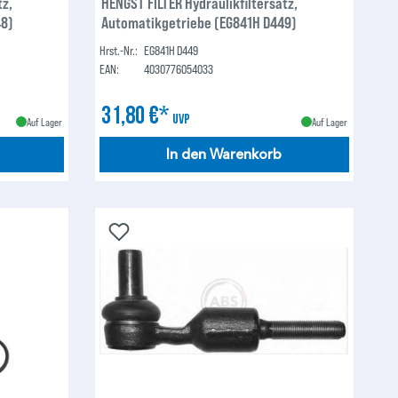
tz,
HENGST FILTER Hydraulikfiltersatz,
48)
Automatikgetriebe (EG841H D449)
Hrst.-Nr.:
EG841H D449
EAN:
4030776054033
31,80 €*
UVP
Auf Lager
Auf Lager
In den Warenkorb