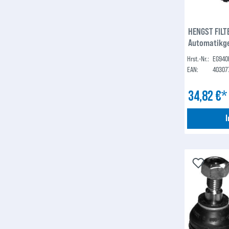
HENGST FILTE
Automatikge
Hrst.-Nr.:
EG940
EAN:
40307
34,82 €