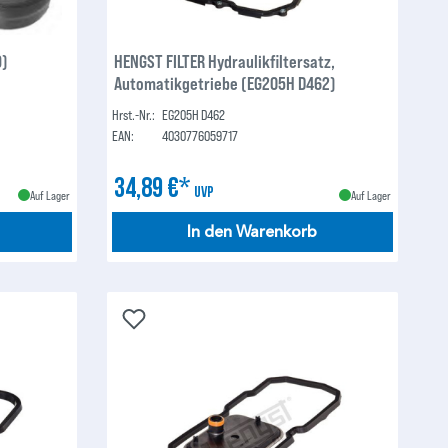
9)
HENGST FILTER Hydraulikfiltersatz,
Automatikgetriebe (EG205H D462)
Hrst.-Nr.:
EG205H D462
EAN:
4030776059717
34,89 €*
UVP
Auf Lager
Auf Lager
In den Warenkorb