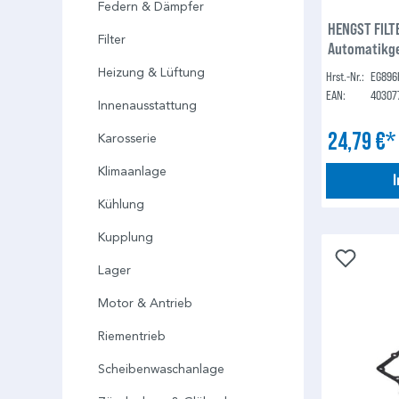
Federn & Dämpfer
HENGST FILTE
Filter
Automatikge
Heizung & Lüftung
Hrst.-Nr.:
EG896
EAN:
40307
Innenausstattung
24,79 €
Karosserie
Klimaanlage
Kühlung
Kupplung
Lager
Motor & Antrieb
Riementrieb
Scheibenwaschanlage