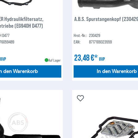
R Hydraulikfiltersatz,
A.B.S. Spurstangenkopf (23042
triebe (EG940H D477)
H D477
Hrst.-Nr.:
230429
76059489
EAN:
8717109323559
*
23,48 €*
UVP
UVP
Auf Lager
In den Warenkorb
In den Warenkorb