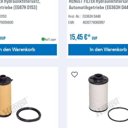
R Hydraulikfiltersatz,
HENGST FILTER Hydraulikfiltersa
triebe (EG87H D153)
Automatikgetriebe (EG363H D4
 D153
Hrst.-Nr.:
EG363H D448
76056600
EAN:
4030776060997
*
15,45 €*
UVP
UVP
Auf Lager
In den Warenkorb
In den Warenkorb