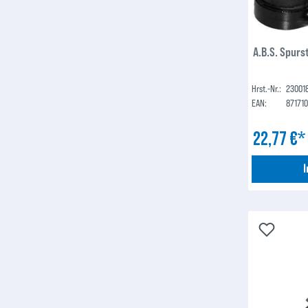
A.B.S. Spur
Hrst.-Nr.:
23001
EAN:
87171
22,77 €