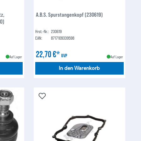
tz,
A.B.S. Spurstangenkopf (230619)
0)
Hrst.-Nr.:
230619
EAN:
8717109339598
22,70 €*
UVP
Auf Lager
Auf Lager
In den Warenkorb