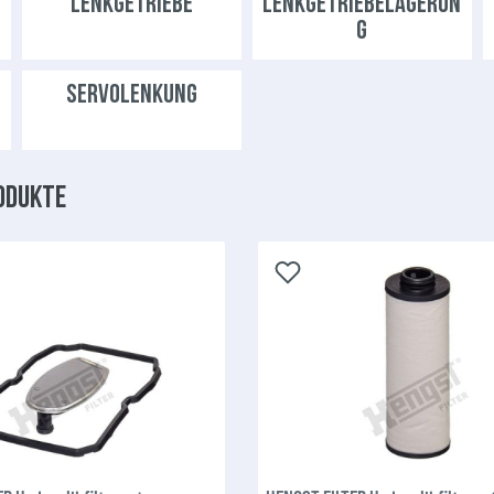
LENKGETRIEBE
LENKGETRIEBELAGERUN
G
SERVOLENKUNG
odukte