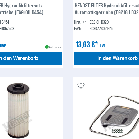
R Hydraulikfiltersatz,
HENGST FILTER Hydraulikfiltersa
triebe (EG910H D454)
Automatikgetriebe (EG218H D32
H D454
Hrst.-Nr.:
EG218H D320
76057508
EAN:
4030776051445
*
13,63 €*
UVP
UVP
Auf Lager
In den Warenkorb
In den Warenkorb