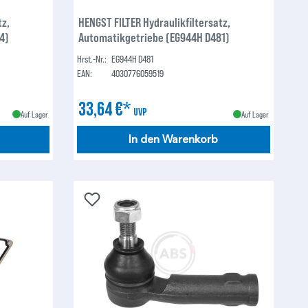
tz,
HENGST FILTER Hydraulikfiltersatz,
4)
Automatikgetriebe (EG944H D481)
Hrst.-Nr.:
EG944H D481
EAN:
4030776059519
33,64 €*
UVP
Auf Lager
Auf Lager
In den Warenkorb