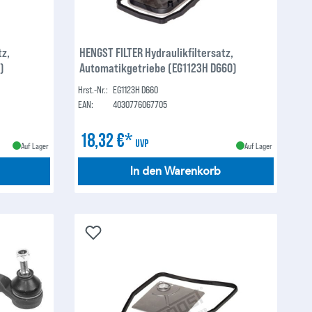
tz,
HENGST FILTER Hydraulikfiltersatz,
)
Automatikgetriebe (EG1123H D660)
Hrst.-Nr.:
EG1123H D660
EAN:
4030776067705
18,32 €*
UVP
Auf Lager
Auf Lager
In den Warenkorb