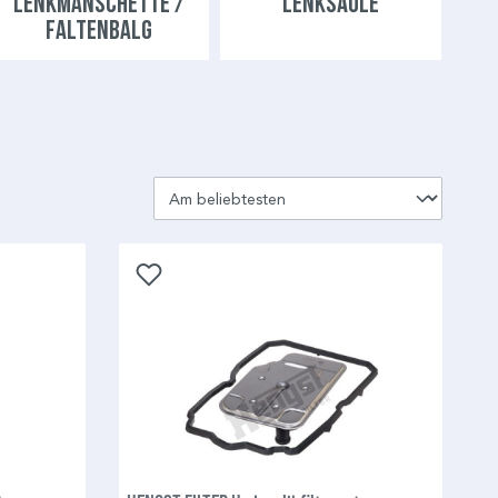
LENKMANSCHETTE /
LENKSÄULE
FALTENBALG