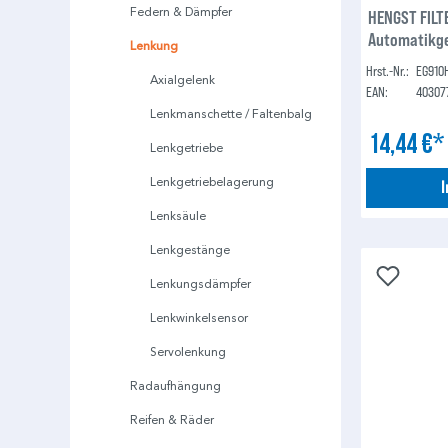
Federn & Dämpfer
HENGST FILTE
Automatikge
Lenkung
Hrst.-Nr.:
EG910
Axialgelenk
EAN:
40307
Lenkmanschette / Faltenbalg
14,44 €
Lenkgetriebe
Lenkgetriebelagerung
Lenksäule
Lenkgestänge
Lenkungsdämpfer
Lenkwinkelsensor
Servolenkung
Radaufhängung
Reifen & Räder