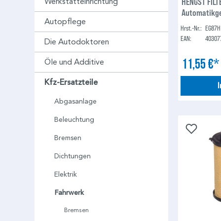
HENGST FILTE
Werkstatteinrichtung
Automatikge
Autopflege
Hrst.-Nr.:
EG87H
EAN:
40307
Die Autodoktoren
11,55 €
Öle und Additive
Kfz-Ersatzteile
Abgasanlage
Beleuchtung
Bremsen
Dichtungen
Elektrik
Fahrwerk
Bremsen