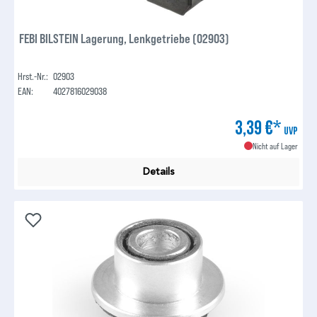
FEBI BILSTEIN Lagerung, Lenkgetriebe (02903)
Hrst.-Nr.:
02903
EAN:
4027816029038
3,39 €*
UVP
Nicht auf Lager
Details