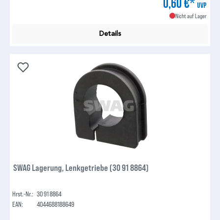
0,60 €*
UVP
Nicht auf Lager
Details
SWAG Lagerung, Lenkgetriebe (30 91 8864)
Hrst.-Nr.:
30 91 8864
EAN:
4044688188649