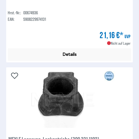
Hrst.-Nr.:
00674936
EAN:
5908229974131
21,16 €*
UVP
Nicht auf Lager
Details