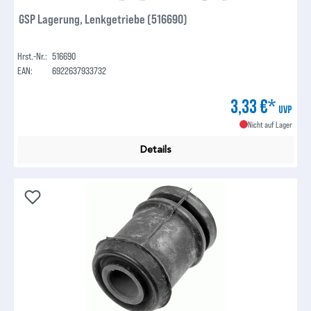
GSP Lagerung, Lenkgetriebe (516690)
Hrst.-Nr.:
516690
EAN:
6922637933732
3,33 €*
UVP
Nicht auf Lager
Details