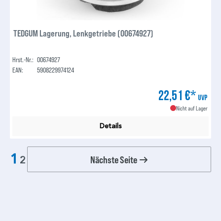
TEDGUM Lagerung, Lenkgetriebe (00674927)
Hrst.-Nr.:
00674927
EAN:
5908229974124
22,51 €*
UVP
Nicht auf Lager
Details
1
Nächste Seite
2