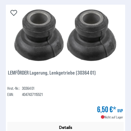
LEMFÖRDER Lagerung, Lenkgetriebe (30364 01)
Hrst.-Nr.:
30364 01
EAN:
4047437115521
6,50 €*
UVP
Nicht auf Lager
Details