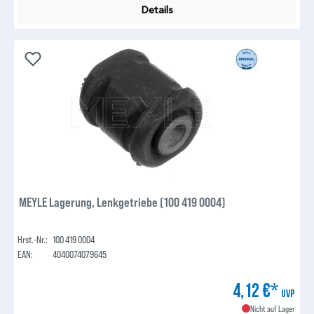
Details
MEYLE Lagerung, Lenkgetriebe (100 419 0004)
Hrst.-Nr.:
100 419 0004
EAN:
4040074079645
4,12 €*
UVP
Nicht auf Lager