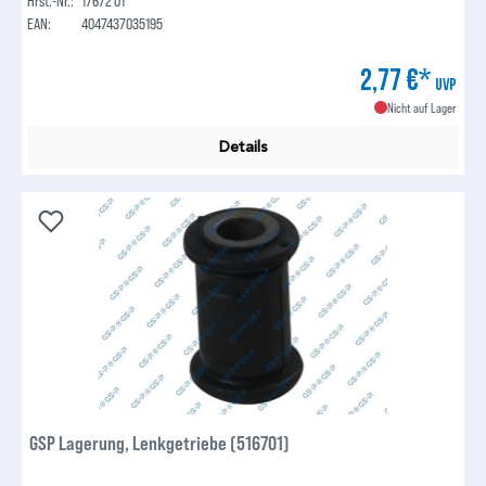
Hrst.-Nr.:
17672 01
EAN:
4047437035195
2,77 €*
UVP
Nicht auf Lager
Details
GSP Lagerung, Lenkgetriebe (516701)