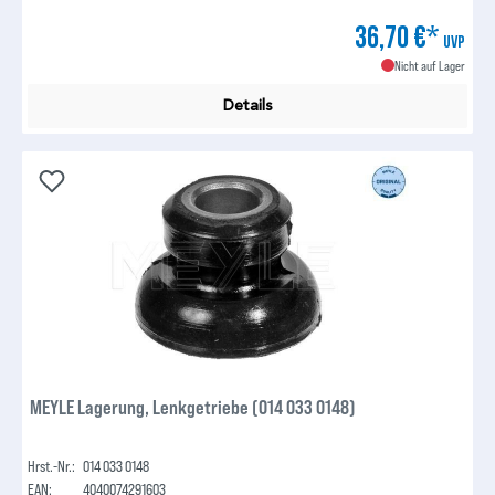
36,70 €*
UVP
Nicht auf Lager
Details
MEYLE Lagerung, Lenkgetriebe (014 033 0148)
Hrst.-Nr.:
014 033 0148
EAN:
4040074291603