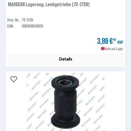
MAXGEAR Lagerung, Lenkgetriebe (72-1739)
Hrst.-Nr.:
72-1739
EAN:
5901619541029
3,89 €*
UVP
Nicht auf Lager
Details