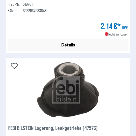
Hrst.-Nr.:
516701
EAN:
6922637933848
2,14 €*
UVP
Nicht auf Lager
Details
FEBI BILSTEIN Lagerung, Lenkgetriebe (47576)