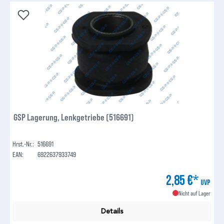
GSP Lagerung, Lenkgetriebe (516691)
Hrst.-Nr.:
516691
EAN:
6922637933749
2,85 €*
UVP
Nicht auf Lager
Details