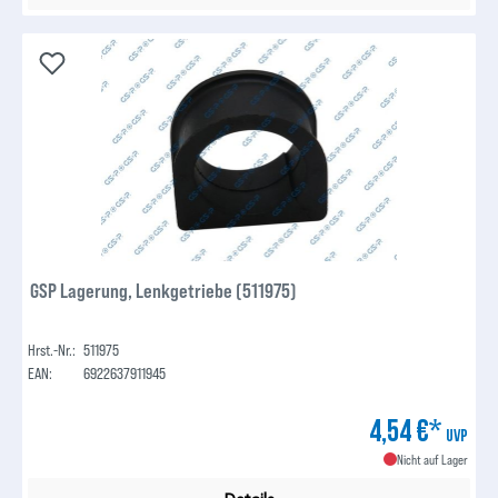
GSP Lagerung, Lenkgetriebe (511975)
Hrst.-Nr.:
511975
EAN:
6922637911945
4,54 €*
UVP
Nicht auf Lager