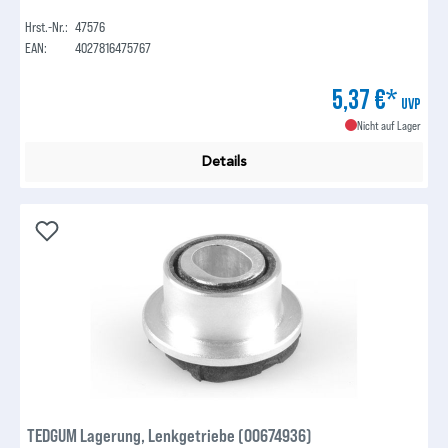
Hrst.-Nr.:
47576
EAN:
4027816475767
5,37 €*
UVP
Nicht auf Lager
Details
TEDGUM Lagerung, Lenkgetriebe (00674936)