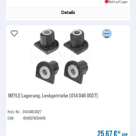
Nicht auf Lager
Details
MEYLE Lagerung, Lenkgetriebe (014 046 0027)
Hrst.-Nr.:
014 046 0027
EAN:
4040074264416
25,67 €*
UVP