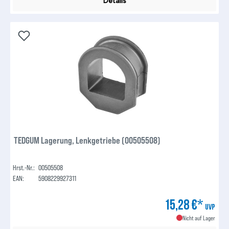
Details
TEDGUM Lagerung, Lenkgetriebe (00505508)
Hrst.-Nr.:
00505508
EAN:
5908229927311
15,28 €*
UVP
Nicht auf Lager