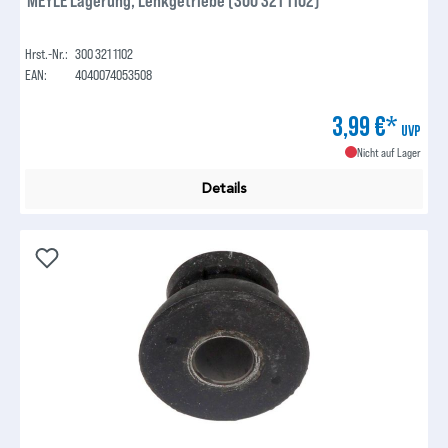
MEYLE Lagerung, Lenkgetriebe (300 321 1102)
Hrst.-Nr.:
300 321 1102
EAN:
4040074053508
3,99 €*
UVP
Nicht auf Lager
Details