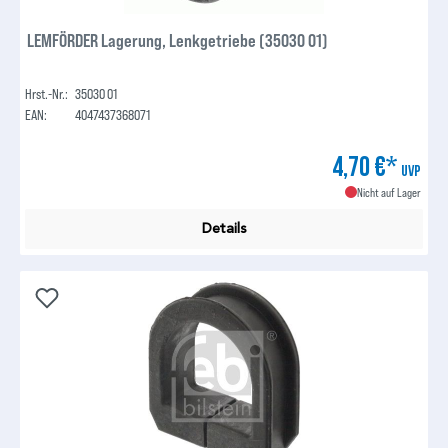
LEMFÖRDER Lagerung, Lenkgetriebe (35030 01)
Hrst.-Nr.:
35030 01
EAN:
4047437368071
4,70 €*
UVP
Nicht auf Lager
Details