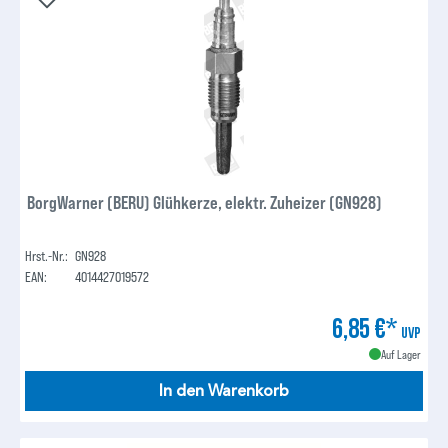
BorgWarner (BERU) Glühkerze, elektr. Zuheizer (GN928)
Hrst.-Nr.:
GN928
EAN:
4014427019572
6,85 €*
UVP
Auf Lager
In den Warenkorb