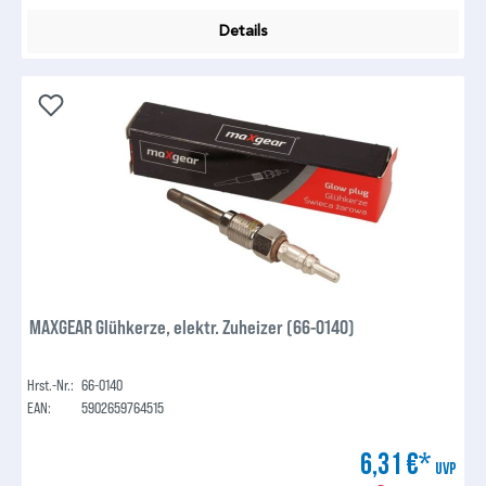
Details
MAXGEAR Glühkerze, elektr. Zuheizer (66-0140)
Hrst.-Nr.:
66-0140
EAN:
5902659764515
6,31 €*
UVP