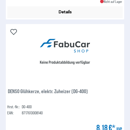
Nicht auf Lager
Details
DENSO Glühkerze, elektr. Zuheizer (DG-400)
Hrst.-Nr.:
DG-400
EAN:
8717613008140
8,18 €*
UVP