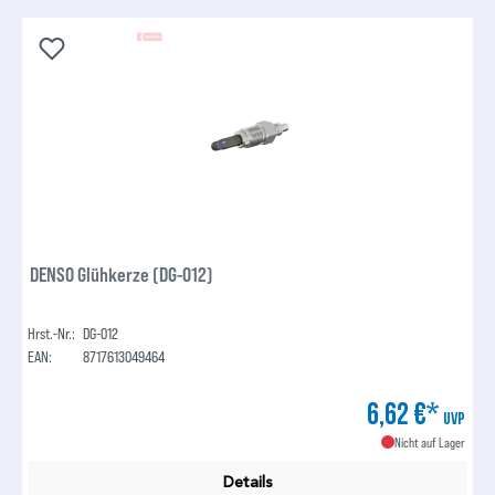
DENSO Glühkerze (DG-012)
Hrst.-Nr.:
DG-012
EAN:
8717613049464
6,62 €*
UVP
Nicht auf Lager
Details