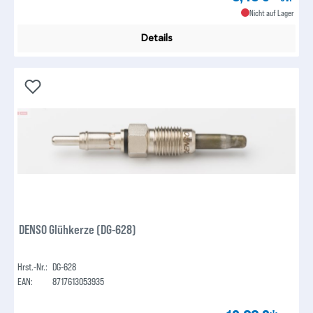
Nicht auf Lager
Details
DENSO Glühkerze (DG-628)
Hrst.-Nr.:
DG-628
EAN:
8717613053935