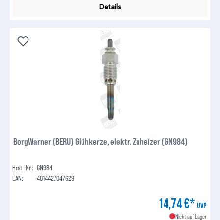
Details
BorgWarner (BERU) Glühkerze, elektr. Zuheizer (GN984)
Hrst.-Nr.:
GN984
EAN:
4014427047629
14,74 €*
UVP
Nicht auf Lager