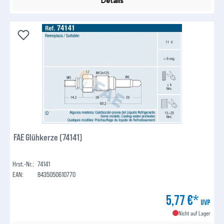
Details
FAE Glühkerze (74141)
Hrst.-Nr.:
74141
EAN:
8435050610770
5,77 €*
UVP
Nicht auf Lager