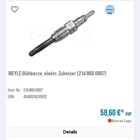
MEYLE Glühkerze, elektr. Zuheizer (214 860 0007)
Hrst.-Nr.:
214 860 0007
EAN:
4040074235812
58,60 €*
UVP
Nicht auf Lager
Details