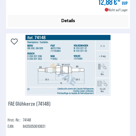
12,88 €*
UVP
Nicht auf Lager
Details
FAE Glühkerze (74148)
Hrst.-Nr.:
74148
EAN:
8435050610831