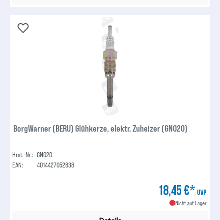
BorgWarner (BERU) Glühkerze, elektr. Zuheizer (GN020)
Hrst.-Nr.:
GN020
EAN:
4014427052838
18,45 €*
UVP
Nicht auf Lager