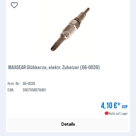
MAXGEAR Glühkerze, elektr. Zuheizer (66-0039)
Hrst.-Nr.:
66-0039
EAN:
5907558578461
4,10 €*
UVP
Nicht auf Lager
Details