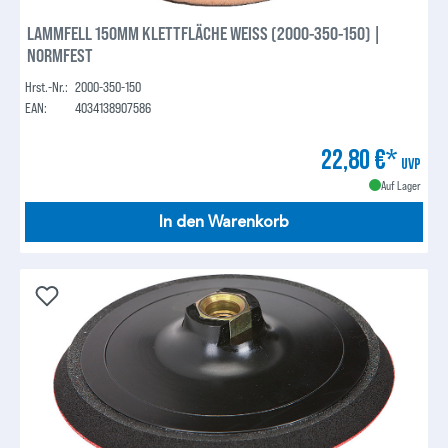
LAMMFELL 150MM KLETTFLÄCHE WEISS (2000-350-150) |
NORMFEST
Hrst.-Nr.:
2000-350-150
EAN:
4034138907586
22,80 €*
UVP
Auf Lager
In den Warenkorb