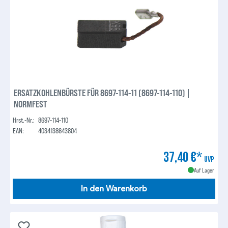
ERSATZKOHLENBÜRSTE FÜR 8697-114-11 (8697-114-110) |
NORMFEST
Hrst.-Nr.:
8697-114-110
EAN:
4034138643804
37,40 €*
UVP
Auf Lager
In den Warenkorb