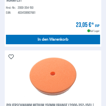
Hrst.-Nr.:
2000-354-150
EAN:
4034138907661
23,05 €*
UVP
Auf Lager
In den Warenkorb
POLIERSCHWAMM MEDIUM 150MM ORANGE (2000-352-150) |