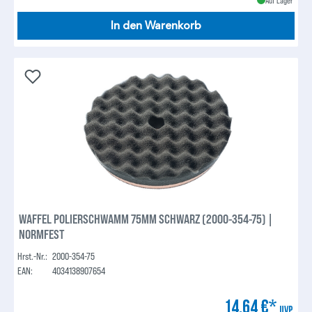
In den Warenkorb
WAFFEL POLIERSCHWAMM 75MM SCHWARZ (2000-354-75) |
NORMFEST
Hrst.-Nr.:
2000-354-75
EAN:
4034138907654
14,64 €*
UVP