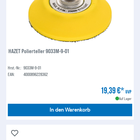
HAZET Polierteller 9033M-9-01
Hrst.-Nr.:
9033M-9-01
EAN:
4000896228362
19,39 €*
UVP
Auf Lager
In den Warenkorb