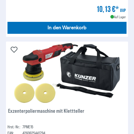
10,13 €*
UVP
Auf Lager
In den Warenkorb
Exzenterpoliermaschine mit Klettteller
Hrst.-Nr.:
7PME15
EAN:
4260625441794