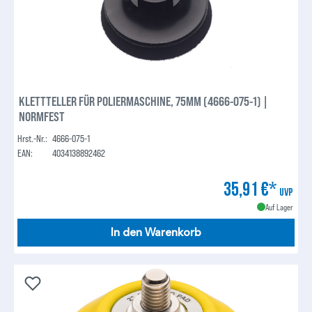
KLETTTELLER FÜR POLIERMASCHINE, 75MM (4666-075-1) |
NORMFEST
Hrst.-Nr.:
4666-075-1
EAN:
4034138892462
35,91 €*
UVP
Auf Lager
In den Warenkorb