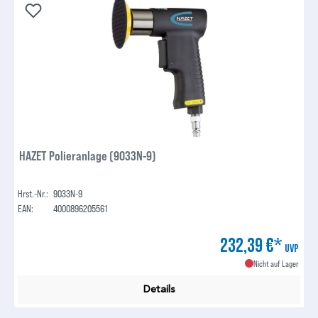
HAZET Polieranlage (9033N-9)
Hrst.-Nr.:
9033N-9
EAN:
4000896205561
232,39 €*
UVP
Nicht auf Lager
Details