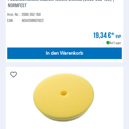
NORMFEST
Hrst.-Nr.:
2000-352-150
EAN:
4034138907623
19,34 €*
UVP
Auf Lager
In den Warenkorb