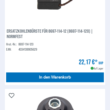
ERSATZKOHLENBÜRSTE FÜR 8697-114-12 (8697-114-120) |
NORMFEST
Hrst.-Nr.:
8697-114-120
EAN:
4034138905629
22,17 €*
UVP
Auf Lager
In den Warenkorb