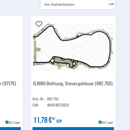
 (97175)
ELRING Dichtung, Steuergehäuse (092.750)
Hrst.-Nr.:
092.750
EAN:
4041248733523
11,78 €*
UVP
Auf Lager
Auf Lager