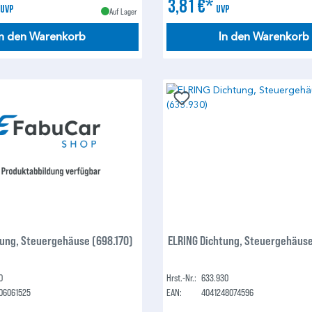
*
3,81 €*
UVP
UVP
Auf Lager
In den Warenkorb
In den Warenkorb
tung, Steuergehäuse (698.170)
ELRING Dichtung, Steuergehäus
0
Hrst.-Nr.:
633.930
06061525
EAN:
4041248074596