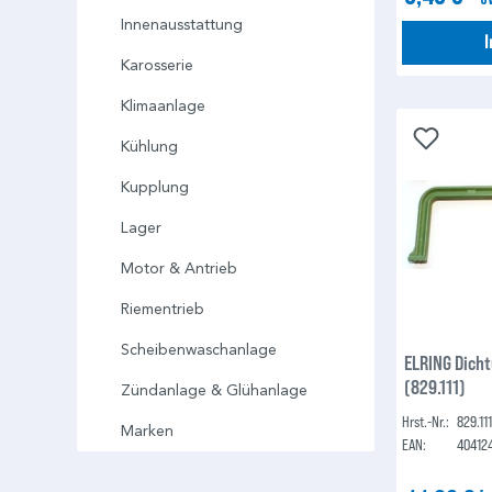
Innenausstattung
Karosserie
Klimaanlage
Kühlung
Kupplung
Lager
Motor & Antrieb
Riementrieb
Scheibenwaschanlage
ELRING Dich
(829.111)
Zündanlage & Glühanlage
Hrst.-Nr.:
829.11
Marken
EAN:
40412