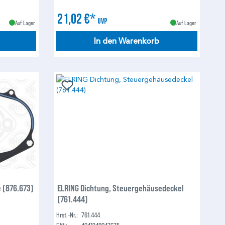
21,02 €*
UVP
Auf Lager
Auf Lager
In den Warenkorb
 (876.673)
ELRING Dichtung, Steuergehäusedeckel
(761.444)
Hrst.-Nr.:
761.444