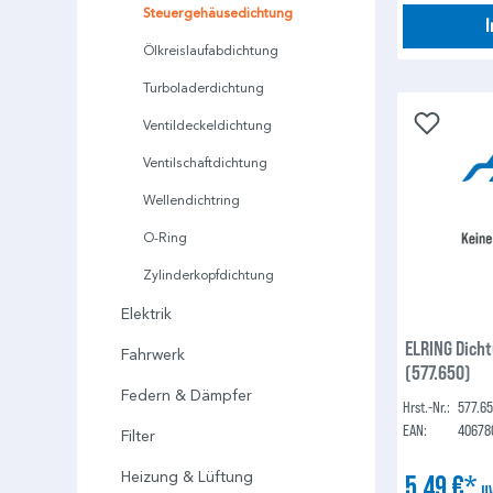
Steuergehäusedichtung
Ölkreislaufabdichtung
Turboladerdichtung
Ventildeckeldichtung
Ventilschaftdichtung
Wellendichtring
O-Ring
Zylinderkopfdichtung
Elektrik
ELRING Dich
Fahrwerk
(577.650)
Federn & Dämpfer
Hrst.-Nr.:
577.6
EAN:
40678
Filter
Heizung & Lüftung
5,49 €*
U