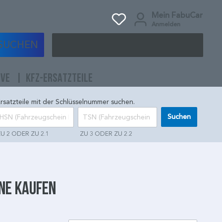
Mein FabuCar
Anmelden
SUCHEN
IVE
KFZ-ERSATZTEILE
rsatzteile mit der Schlüsselnummer suchen.
Suchen
U 2 ODER ZU 2.1
ZU 3 ODER ZU 2.2
ine kaufen