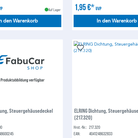
1,95 €*
VP
UVP
Auf Lager
In den Warenkorb
In den Warenkorb
tung, Steuergehäusedeckel
ELRING Dichtung, Steuergehäus
(217.320)
00
Hrst.-Nr.:
217.320
48600245
EAN:
4041248632833