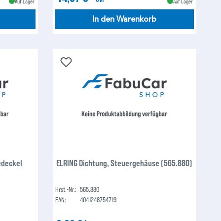
Auf Lager
Auf Lager
In den Warenkorb
edeckel
ELRING Dichtung, Steuergehäuse (565.880)
Hrst.-Nr.:
565.880
EAN:
4041248754719