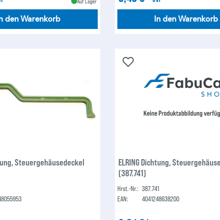
Auf Lager
In den Warenkorb
In den Warenkorb
tung, Steuergehäusedeckel
ELRING Dichtung, Steuergehäus
(387.741)
1
Hrst.-Nr.:
387.741
48055953
EAN:
4041248638200