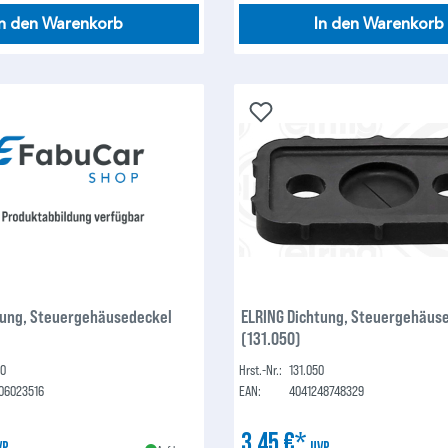
In den Warenkorb
In den Warenkorb
tung, Steuergehäusedeckel
ELRING Dichtung, Steuergehäus
(131.050)
50
Hrst.-Nr.:
131.050
06023516
EAN:
4041248748329
3,45 €*
VP
UVP