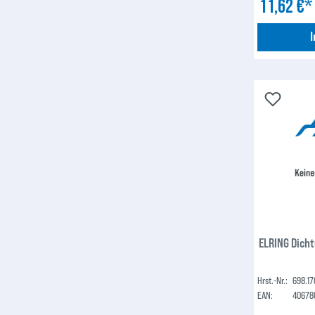
11,62 €
ELRING Dich
Hrst.-Nr.:
698.17
EAN:
40678