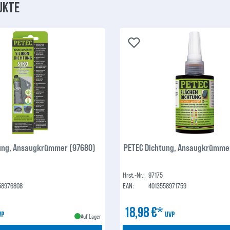
ukte
ung, Ansaugkrümmer (97680)
PETEC Dichtung, Ansaugkrümmer
Hrst.-Nr.:
97175
58976808
EAN:
4013558971759
18,98 €*
VP
UVP
Auf Lager