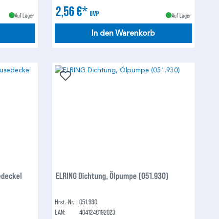
2,56 €*
UVP
Auf Lager
Auf Lager
In den Warenkorb
edeckel
ELRING Dichtung, Ölpumpe (051.930)
Hrst.-Nr.:
051.930
EAN:
4041248192023