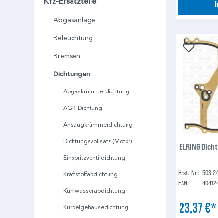
Kfz-Ersatzteile
Abgasanlage
Beleuchtung
Bremsen
Dichtungen
Abgaskrümmerdichtung
AGR-Dichtung
Ansaugkrümmerdichtung
Dichtungsvollsatz (Motor)
ELRING Dich
Einspritzventildichtung
Hrst.-Nr.:
503.24
Kraftstoffabdichtung
EAN:
40412
Kühlwasserabdichtung
23,37 €
Kurbelgehäusedichtung