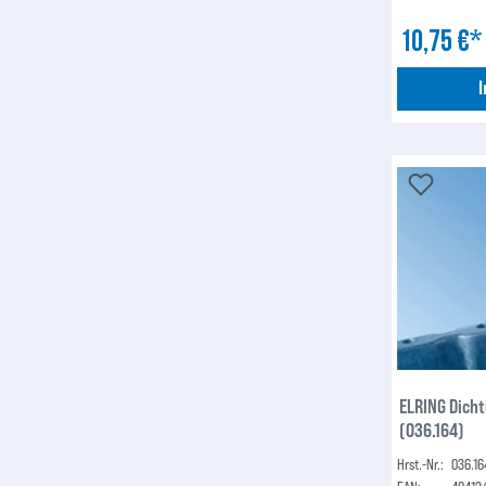
10,75 €
ELRING Dich
(036.164)
Hrst.-Nr.:
036.16