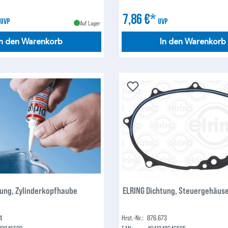
*
7,86 €*
UVP
UVP
Auf Lager
In den Warenkorb
In den Warenkorb
tung, Zylinderkopfhaube
ELRING Dichtung, Steuergehäuse
4
Hrst.-Nr.:
876.673