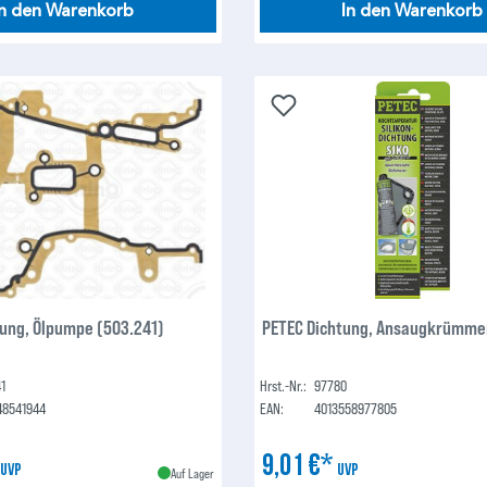
In den Warenkorb
In den Warenkorb
tung, Ölpumpe (503.241)
PETEC Dichtung, Ansaugkrümme
1
Hrst.-Nr.:
97780
48541944
EAN:
4013558977805
*
9,01 €*
UVP
UVP
Auf Lager