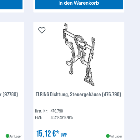
In den Warenkorb
r (97780)
ELRING Dichtung, Steuergehäuse (476.790)
Hrst.-Nr.:
476.790
EAN:
4041248197615
15,12 €*
UVP
Auf Lager
Auf Lager