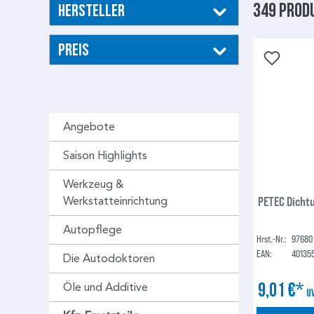
349 Prod
Hersteller
Preis
Angebote
Saison Highlights
Werkzeug &
PETEC Dicht
Werkstatteinrichtung
Autopflege
Hrst.-Nr.:
97680
EAN:
40135
Die Autodoktoren
9,01 €*
Öle und Additive
U