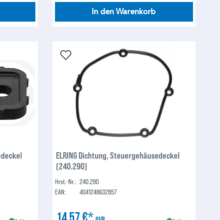
In den Warenkorb
edeckel
ELRING Dichtung, Steuergehäusedeckel
(240.290)
Hrst.-Nr.:
240.290
EAN:
4041248632857
14,57 €*
UVP