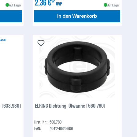
2,36 €*
UVP
Auf Lager
Auf Lager
In den Warenkorb
e (633.930)
ELRING Dichtung, Ölwanne (560.780)
Hrst.-Nr.:
560.780
EAN:
4041248848609