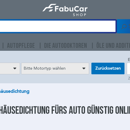
AUTOPFLEGE
DIE AUTODOKTOREN
ÖLE UND ADDIT
E
Bitte Motortyp wählen
Zurücksetzen
Z
häusedichtung
häusedichtung
fürs Auto günstig onl