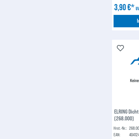
3,90 €*
U
ELRING Dich
(268.000)
Hrst.-Nr.:
268.0
EAN:
40412