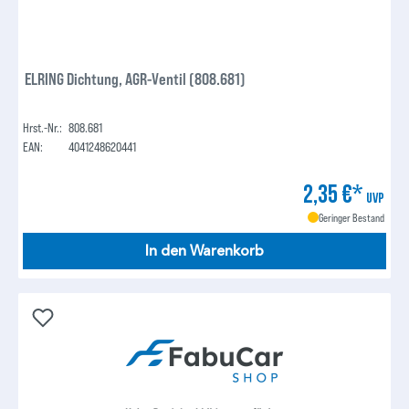
ELRING Dichtung, AGR-Ventil (808.681)
Hrst.-Nr.:
808.681
EAN:
4041248620441
2,35 €*
UVP
Geringer Bestand
In den Warenkorb