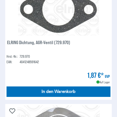
ELRING Dichtung, AGR-Ventil (729.970)
Hrst.-Nr.:
729.970
EAN:
4041248591642
1,87 €*
UVP
Auf Lager
In den Warenkorb