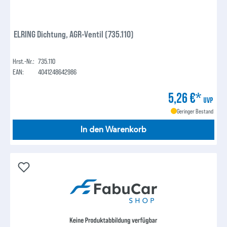
ELRING Dichtung, AGR-Ventil (735.110)
Hrst.-Nr.:
735.110
EAN:
4041248642986
5,26 €*
UVP
Geringer Bestand
In den Warenkorb