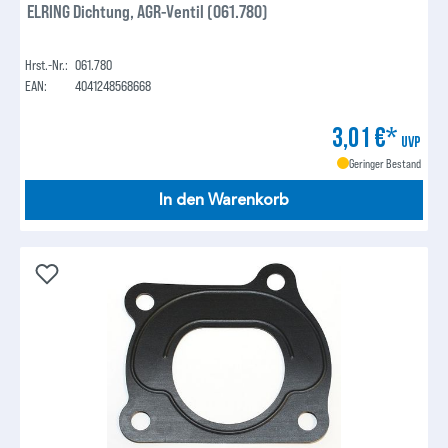
ELRING Dichtung, AGR-Ventil (061.780)
Hrst.-Nr.:
061.780
EAN:
4041248568668
3,01 €*
UVP
Geringer Bestand
In den Warenkorb