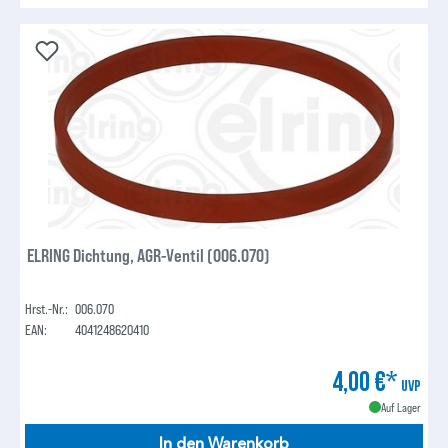
ELRING Dichtung, AGR-Ventil (006.070)
Hrst.-Nr.:
006.070
EAN:
4041248620410
4,00 €*
UVP
Auf Lager
In den Warenkorb