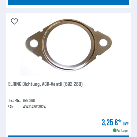
ELRING Dichtung, AGR-Ventil (692.280)
Hrst.-Nr.:
692.280
EAN:
4041248613924
3,25 €*
UVP
Auf Lager