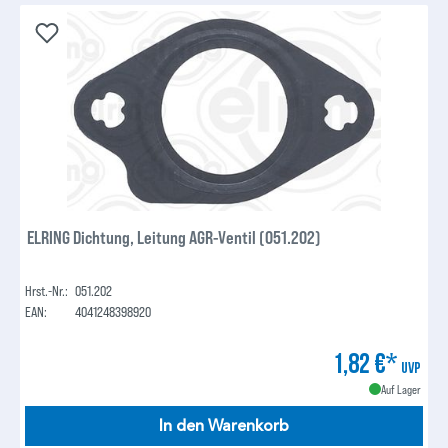
ELRING Dichtung, Leitung AGR-Ventil (051.202)
Hrst.-Nr.:
051.202
EAN:
4041248398920
1,82 €*
UVP
Auf Lager
In den Warenkorb