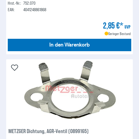
Hrst.-Nr.:
752.070
EAN:
4041248861868
2,85 €*
UVP
Geringer Bestand
In den Warenkorb
METZGER Dichtung, AGR-Ventil (0899165)