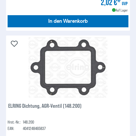
2,02 €*
UVP
Auf Lager
In den Warenkorb
ELRING Dichtung, AGR-Ventil (148.200)
Hrst.-Nr.:
148.200
EAN:
4041248465837