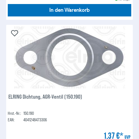
In den Warenkorb
ELRING Dichtung, AGR-Ventil (150.190)
Hrst.-Nr.:
150.190
EAN:
4041248473306
1,37 €*
UVP