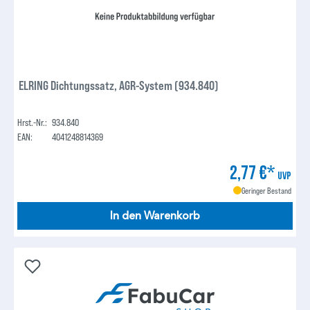
ELRING Dichtungssatz, AGR-System (934.840)
Hrst.-Nr.:
934.840
EAN:
4041248814369
2,77 €*
UVP
Geringer Bestand
In den Warenkorb