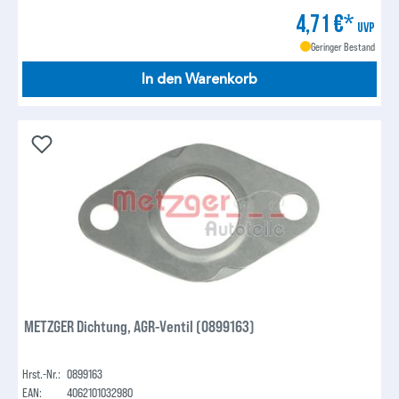
4,71 €*
UVP
Geringer Bestand
In den Warenkorb
METZGER Dichtung, AGR-Ventil (0899163)
Hrst.-Nr.:
0899163
EAN:
4062101032980