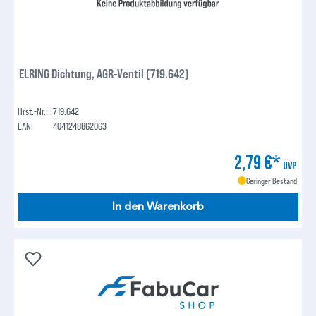
ELRING Dichtung, AGR-Ventil (719.642)
Hrst.-Nr.:
719.642
EAN:
4041248862063
2,79 €*
UVP
Geringer Bestand
In den Warenkorb