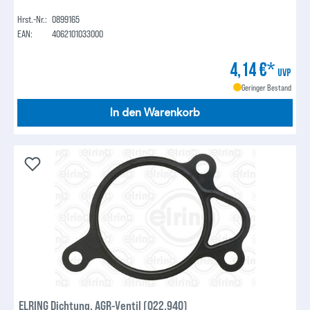
Hrst.-Nr.:
0899165
EAN:
4062101033000
4,14 €*
UVP
Geringer Bestand
In den Warenkorb
ELRING Dichtung, AGR-Ventil (022.940)