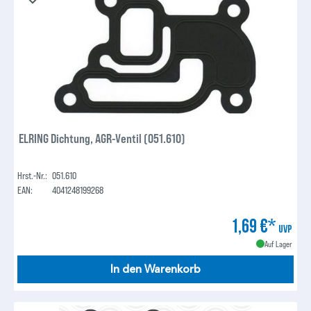
ELRING Dichtung, AGR-Ventil (051.610)
Hrst.-Nr.:
051.610
EAN:
4041248199268
1,69 €*
UVP
Auf Lager
In den Warenkorb