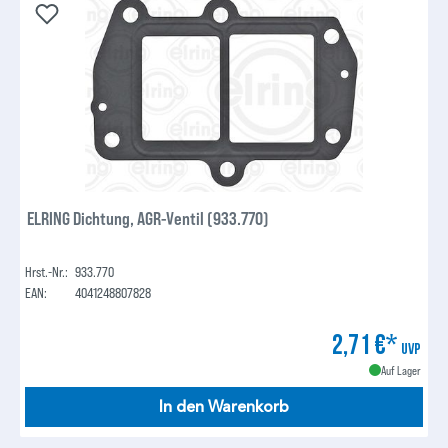
ELRING Dichtung, AGR-Ventil (933.770)
Hrst.-Nr.:
933.770
EAN:
4041248807828
2,71 €*
UVP
Auf Lager
In den Warenkorb