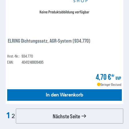
ELRING Dichtungssatz, AGR-System (934.770)
Hrst.-Nr.:
934.770
EAN:
4041248809495
4,70 €*
UVP
Geringer Bestand
In den Warenkorb
1
Nächste Seite
2