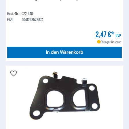
Hrst.-Nr.:
022.940
EAN:
4041248578674
2,47 €*
UVP
Geringer Bestand
In den Warenkorb