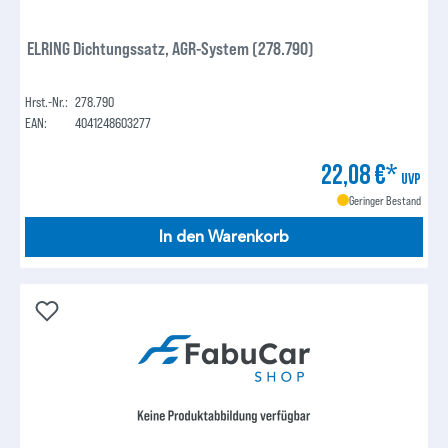
ELRING Dichtungssatz, AGR-System (278.790)
Hrst.-Nr.:
278.790
EAN:
4041248603277
22,08 €*
UVP
Geringer Bestand
In den Warenkorb