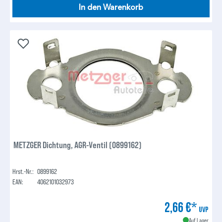
In den Warenkorb
METZGER Dichtung, AGR-Ventil (0899162)
Hrst.-Nr.:
0899162
EAN:
4062101032973
2,66 €*
UVP
Auf Lager