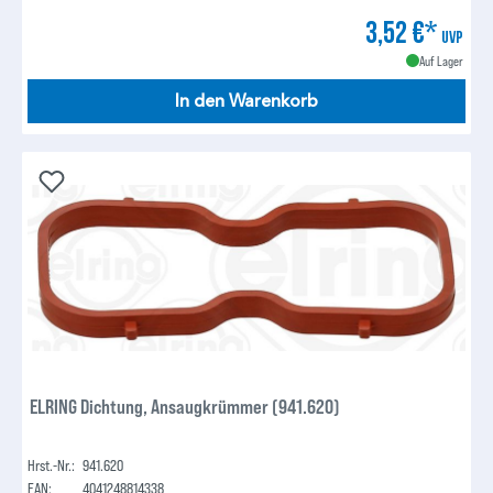
3,52 €*
UVP
Auf Lager
In den Warenkorb
ELRING Dichtung, Ansaugkrümmer (941.620)
Hrst.-Nr.:
941.620
EAN:
4041248814338