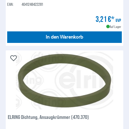
EAN:
4041248422281
3,21 €*
UVP
Auf Lager
In den Warenkorb
ELRING Dichtung, Ansaugkrümmer (470.370)