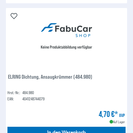
ELRING Dichtung, Ansaugkrümmer (484.980)
Hrst.-Nr.:
484.980
EAN:
4041248744079
4,70 €*
UVP
Auf Lager
In den Warenkorb