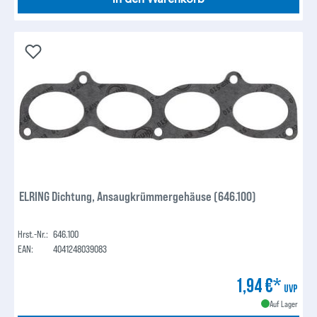
ELRING Dichtung, Ansaugkrümmergehäuse (646.100)
Hrst.-Nr.:
646.100
EAN:
4041248039083
1,94 €*
UVP
Auf Lager