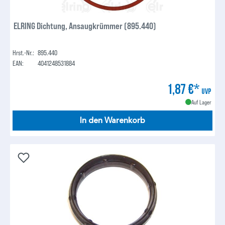
ELRING Dichtung, Ansaugkrümmer (895.440)
Hrst.-Nr.:
895.440
EAN:
4041248531884
1,87 €*
UVP
Auf Lager
In den Warenkorb