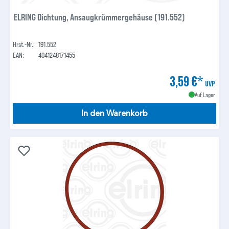
ELRING Dichtung, Ansaugkrümmergehäuse (191.552)
Hrst.-Nr.:
191.552
EAN:
4041248171455
3,59 €*
UVP
Auf Lager
In den Warenkorb