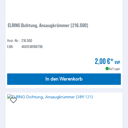
ELRING Dichtung, Ansaugkrümmer (216.500)
Hrst.-Nr.:
216.500
EAN:
4041248166796
2,00 €*
UVP
Auf Lager
In den Warenkorb