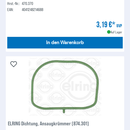
Hrst.-Nr.:
470.370
EAN:
4041248214688
3,19 €*
UVP
Auf Lager
In den Warenkorb
ELRING Dichtung, Ansaugkrümmer (874.301)