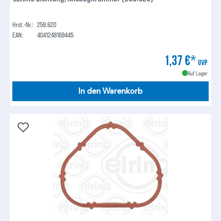
Hrst.-Nr.:
258.620
EAN:
4041248169445
1,37 €*
UVP
Auf Lager
In den Warenkorb