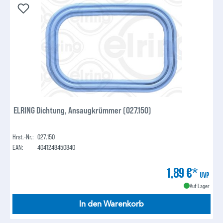
ELRING Dichtung, Ansaugkrümmer (027.150)
Hrst.-Nr.:
027.150
EAN:
4041248450840
1,89 €*
UVP
Auf Lager
In den Warenkorb