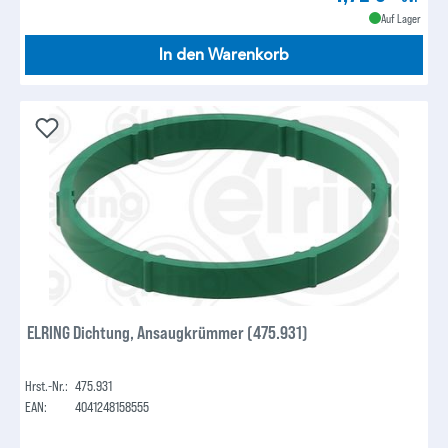
Auf Lager
In den Warenkorb
ELRING Dichtung, Ansaugkrümmer (475.931)
Hrst.-Nr.:
475.931
EAN:
4041248158555