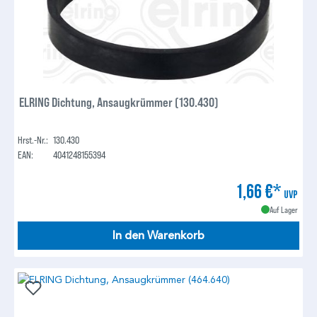
ELRING Dichtung, Ansaugkrümmer (130.430)
Hrst.-Nr.:
130.430
EAN:
4041248155394
1,66 €*
UVP
Auf Lager
In den Warenkorb