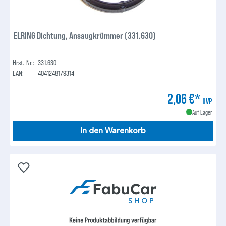
ELRING Dichtung, Ansaugkrümmer (331.630)
Hrst.-Nr.:
331.630
EAN:
4041248179314
2,06 €*
UVP
Auf Lager
In den Warenkorb