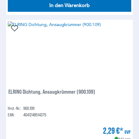
In den Warenkorb
ELRING Dichtung, Ansaugkrümmer (900.109)
Hrst.-Nr.:
900.109
EAN:
4041248514375
2,29 €*
UVP
Auf Lager