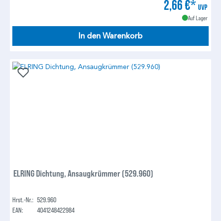
2,66 €*
UVP
Auf Lager
In den Warenkorb
ELRING Dichtung, Ansaugkrümmer (529.960)
Hrst.-Nr.:
529.960
EAN:
4041248422984