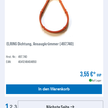
ELRING Dichtung, Ansaugkrümmer (497.740)
Hrst.-Nr.:
497.740
EAN:
4041248404850
3,55 €*
UVP
Auf Lager
In den Warenkorb
1
Nächste Seite
2
3