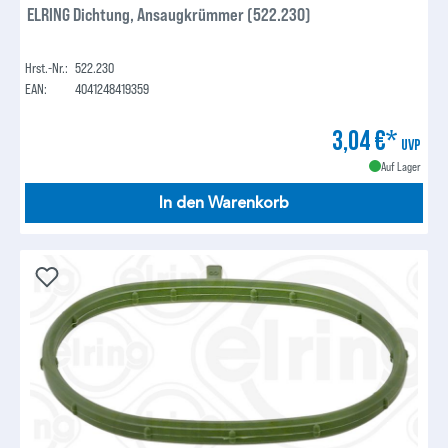
ELRING Dichtung, Ansaugkrümmer (522.230)
Hrst.-Nr.:
522.230
EAN:
4041248419359
3,04 €*
UVP
Auf Lager
In den Warenkorb