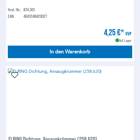
Hrst.-Nr.:
874.301
EAN:
4041248420027
4,25 €*
UVP
Auf Lager
In den Warenkorb
ELRING Dichtung, Ansaugkrümmer (258.620)