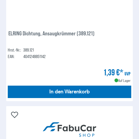
ELRING Dichtung, Ansaugkrümmer (389.121)
Hrst.-Nr.:
389.121
EAN:
4041248851142
1,39 €*
UVP
Auf Lager
In den Warenkorb