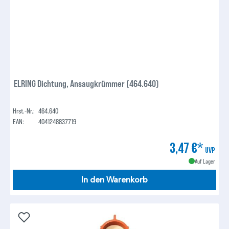
ELRING Dichtung, Ansaugkrümmer (464.640)
Hrst.-Nr.:
464.640
EAN:
4041248837719
3,47 €*
UVP
Auf Lager
In den Warenkorb