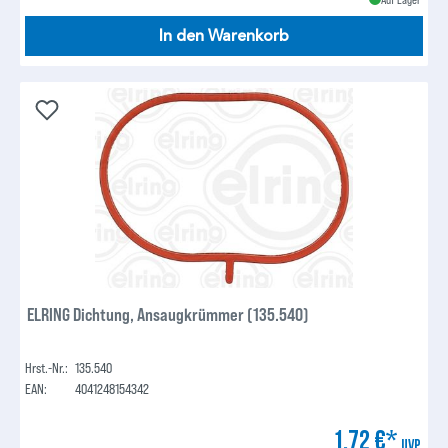
In den Warenkorb
ELRING Dichtung, Ansaugkrümmer (135.540)
Hrst.-Nr.:
135.540
EAN:
4041248154342
1,72 €*
UVP