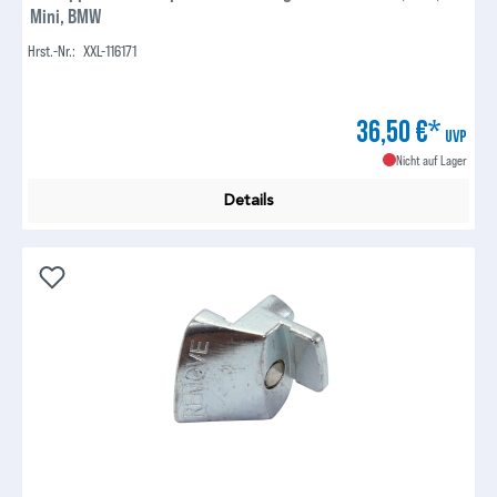
Mini, BMW
Hrst.-Nr.:
XXL-116171
36,50 €*
UVP
Nicht auf Lager
Details