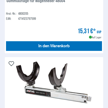
Gummiauflage für Wagenheber 48004
Hrst.-Nr.:
4800205
EAN:
4714123797599
15,31 €*
UVP
Auf Lager
In den Warenkorb