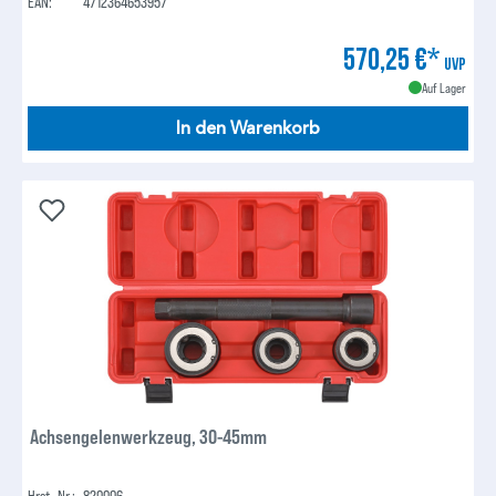
EAN:
4712364653957
570,25 €*
UVP
Auf Lager
In den Warenkorb
Achsengelenwerkzeug, 30-45mm
Hrst.-Nr.:
820006