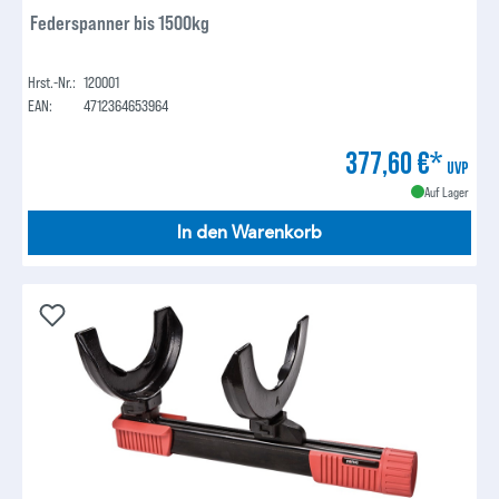
Federspanner bis 1500kg
Hrst.-Nr.:
120001
EAN:
4712364653964
377,60 €*
UVP
Auf Lager
In den Warenkorb