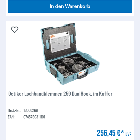
In den Warenkorb
Oetiker Lochbandklemmen 259 DualHook, im Koffer
Hrst.-Nr.:
18500268
EAN:
0745760311101
256,45 €*
UVP