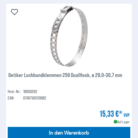
Oetiker Lochbandklemmen 259 DualHook, ø 29,0–30,7 mm
Hrst.-Nr.:
18500262
EAN:
0745760310982
15,33 €*
UVP
Auf Lager
In den Warenkorb