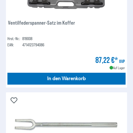
Ventilfederspanner-Satz im Koffer
Hrst.-Nr.:
819008
EAN:
4714123794086
87,22 €*
UVP
Auf Lager
In den Warenkorb