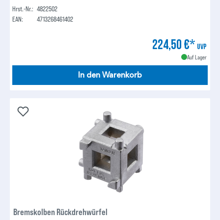
Hrst.-Nr.:
4822502
EAN:
4713268461402
224,50 €*
UVP
Auf Lager
In den Warenkorb
Bremskolben Rückdrehwürfel