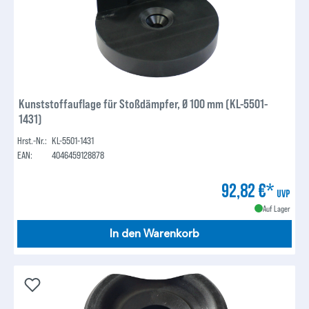
Kunststoffauflage für Stoßdämpfer, Ø 100 mm (KL-5501-
1431)
Hrst.-Nr.:
KL-5501-1431
EAN:
4046459128878
92,82 €*
UVP
Auf Lager
In den Warenkorb