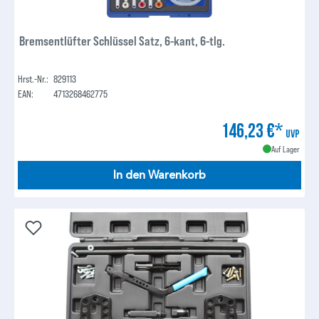
Bremsentlüfter Schlüssel Satz, 6-kant, 6-tlg.
Hrst.-Nr.:
829113
EAN:
4713268462775
146,23 €*
UVP
Auf Lager
In den Warenkorb