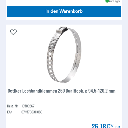
Auf Lager
In den Warenkorb
Oetiker Lochbandklemmen 259 DualHook, ø 94,5–120,2 mm
Hrst.-Nr.:
18500267
EAN:
0745760311088
26,18 €*
UVP