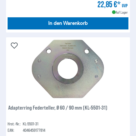
22,85 €*
UVP
Auf Lager
In den Warenkorb
Adapterring Federteller, Ø 60 / 90 mm (KL-5501-31)
Hrst.-Nr.:
KL-5501-31
EAN:
4046459177814