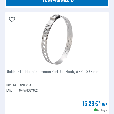
In den Warenkorb
Oetiker Lochbandklemmen 259 DualHook, ø 32,1–37,3 mm
Hrst.-Nr.:
18500263
EAN:
0745760311002
16,28 €*
UVP
Auf Lager