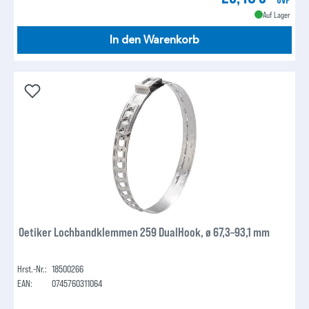
Auf Lager
In den Warenkorb
Oetiker Lochbandklemmen 259 DualHook, ø 67,3–93,1 mm
Hrst.-Nr.:
18500266
EAN:
0745760311064