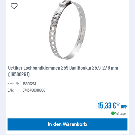
Oetiker Lochbandklemmen 259 DualHook,ø 25,9–27,6 mm
(18500261)
Hrst.-Nr.:
18500261
EAN:
0745760310968
15,33 €*
UVP
Auf Lager
In den Warenkorb