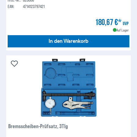
EAN:
4714123797421
180,67 €*
UVP
Auf Lager
In den Warenkorb
Bremsscheiben-Prüfsatz, 3Tlg