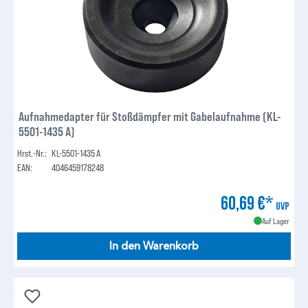
Aufnahmedapter für Stoßdämpfer mit Gabelaufnahme (KL-
5501-1435 A)
Hrst.-Nr.:
KL-5501-1435 A
EAN:
4046459178248
60,69 €*
UVP
Auf Lager
In den Warenkorb