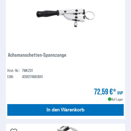
Achsmanschetten-Spannzange
Hrst.-Nr.:
7MKZ01
EAN:
4260174661841
72,59 €*
UVP
Auf Lager
In den Warenkorb