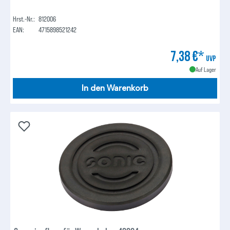
Hrst.-Nr.:
812006
EAN:
4715898521242
7,38 €*
UVP
Auf Lager
In den Warenkorb