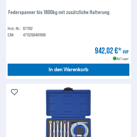
Federspanner bis 1800kg mit zusätzliche Halterung
Hrst.-Nr.:
871192
EAN:
4713268481998
942,02 €*
UVP
Auf Lager
In den Warenkorb