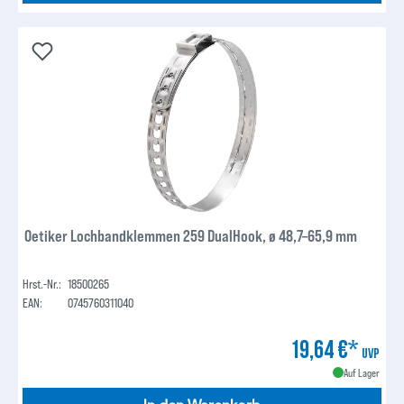
Oetiker Lochbandklemmen 259 DualHook, ø 48,7–65,9 mm
Hrst.-Nr.:
18500265
EAN:
0745760311040
19,64 €*
UVP
Auf Lager