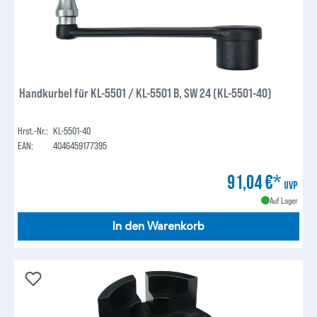
Handkurbel für KL-5501 / KL-5501 B, SW 24 (KL-5501-40)
Hrst.-Nr.:
KL-5501-40
EAN:
4046459177395
91,04 €*
UVP
Auf Lager
In den Warenkorb