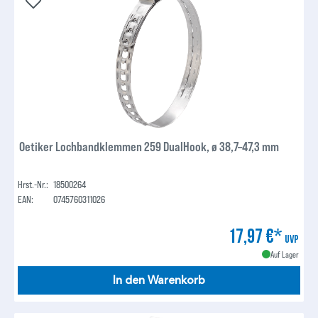
Oetiker Lochbandklemmen 259 DualHook, ø 38,7–47,3 mm
Hrst.-Nr.:
18500264
EAN:
0745760311026
17,97 €*
UVP
Auf Lager
In den Warenkorb