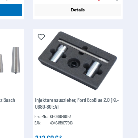
Details
tz Bosch
Injektorenauszieher, Ford EcoBlue 2.0 (KL-
0680-80 EA)
Hrst.-Nr.:
KL-0680-80 EA
EAN:
4046459177913