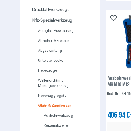
Druckluftwerkzeuge
Kfz-Spezialwerkzeug
Autoglas-Ausstattung
Abzieher & Pressen
Abgaswartung
Unterstellböcke
Hebezeuge
Ausbohrwerk
Wellendichtring-
M9 M10 M12
Montagewerkzeug
Hrst.-Nr.:
XXL-11
Nebenaggregate
Glüh- & Zündkerzen
406,94 
Ausbohrwerkzeug
Kerzenabzieher