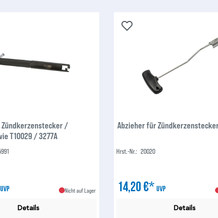
r Zündkerzenstecker /
Abzieher für Zündkerzenstecker
wie T10029 / 3277A
5991
Hrst.-Nr.:
20020
*
14,20 €*
UVP
UVP
Nicht auf Lager
Details
Details