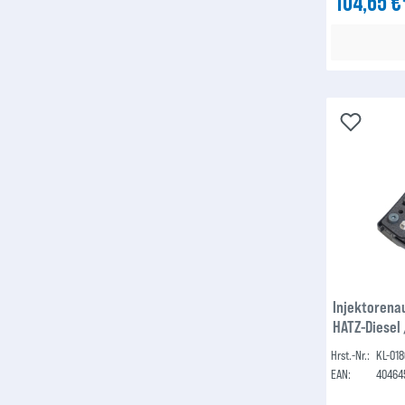
104,65 
Injektorena
HATZ-Diesel 
Hrst.-Nr.:
KL-018
EAN:
40464