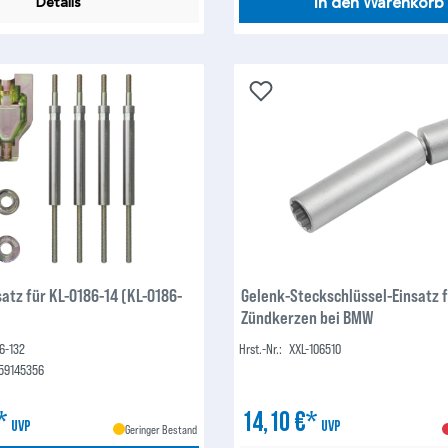
In den Warenkorb
Details
atz für KL-0186-14 (KL-0186-
Gelenk-Steckschlüssel-Einsatz 
Zündkerzen bei BMW
6-132
Hrst.-Nr.:
XXL-106510
59145356
€*
14,10 €*
UVP
UVP
Geringer Bestand