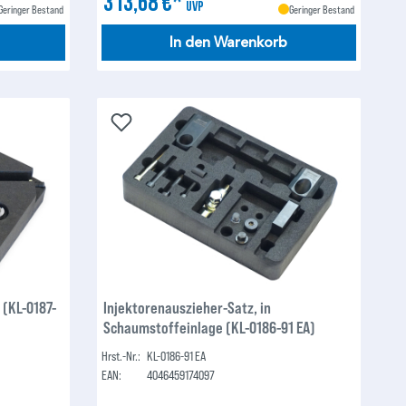
313,68 €*
UVP
Geringer Bestand
Geringer Bestand
In den Warenkorb
 (KL-0187-
Injektorenauszieher-Satz, in
Schaumstoffeinlage (KL-0186-91 EA)
Hrst.-Nr.:
KL-0186-91 EA
EAN:
4046459174097