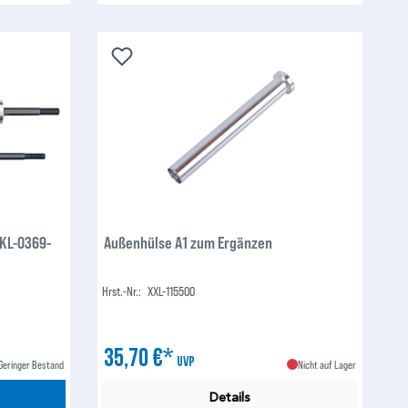
(KL-0369-
Außenhülse A1 zum Ergänzen
Hrst.-Nr.:
XXL-115500
35,70 €*
UVP
Geringer Bestand
Nicht auf Lager
Details