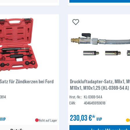
atz für Zündkerzen bei Ford
Druckluftadapter-Satz, M8x1, M
M10x1, M10x1,25 (KL-0369-54 A)
0814
Hrst.-Nr.:
KL-0369-54 A
EAN:
4046459159018
*
230,03 €*
UVP
UVP
Nicht auf Lager