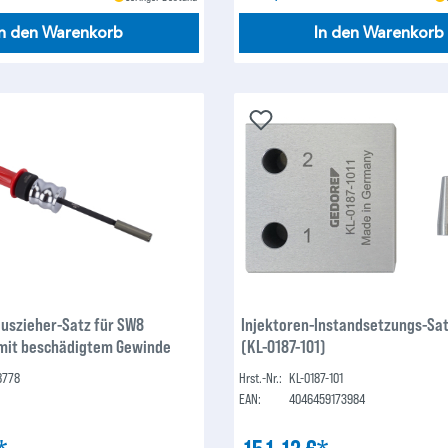
In den Warenkorb
In den Warenkorb
uszieher-Satz für SW8
Injektoren-Instandsetzungs-Sa
mit beschädigtem Gewinde
(KL-0187-101)
8778
Hrst.-Nr.:
KL-0187-101
EAN:
4046459173984