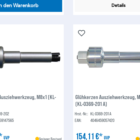
In den Warenkorb
Details
Ausziehwerkzeug, M8x1 (KL-
Glühkerzen Ausziehwerkzeug, 
(KL-0369-201 A)
69-202
Hrst.-Nr.:
KL-0369-201 A
59147565
EAN:
4046459057420
€*
154,11 €*
UVP
UVP
Geringer Bestand