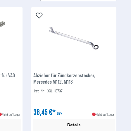
 für VAG
Abzieher für Zündkerzenstecker,
Mercedes M112, M113
Hrst.-Nr.:
XXL-118737
36,45 €*
UVP
Nicht auf Lager
Nicht auf Lager
Details