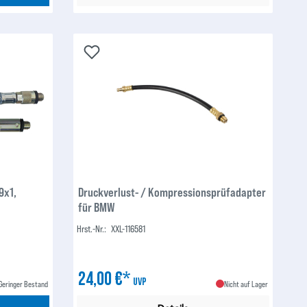
9x1,
Druckverlust- / Kompressionsprüfadapter
für BMW
Hrst.-Nr.:
XXL-116581
24,00 €*
UVP
Geringer Bestand
Nicht auf Lager