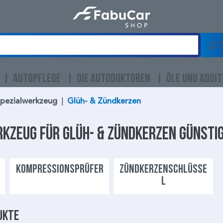
AUTOPFLEGE
DIE AUTODOKTOREN
ÖLE UND ADDIT
Spezialwerkzeug
|
Glüh- & Zündkerzen
rkzeug
für
Glüh- & Zündkerzen
günstig
KOMPRESSIONSPRÜFER
ZÜNDKERZENSCHLÜSSE
L
ukte