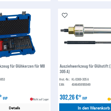
zeug für Glühkerzen für M8
Ausziehwerkzeug für Glühstift 
305 A)
5953
Hrst.-Nr.:
KL-0369-305 A
EAN:
4046459185949
€*
302,26 €*
UVP
UVP
Nicht auf Lager
In den Warenkorb
Details