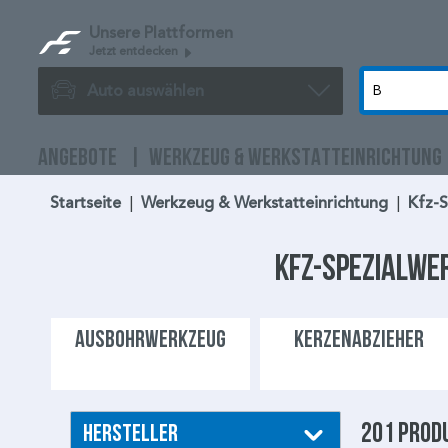
Unsere Plattformen
Jetzt entdecken
Auto auswählen
ANGEBOTE
WERKZEUG & WERKSTATTEINRICHTUNG
Startseite
|
Werkzeug & Werkstatteinrichtung
|
Kfz-
Kfz-Spezialwe
AUSBOHRWERKZEUG
KERZENABZIEHER
201 Prod
Hersteller