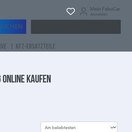
Mein FabuCar
Anmelden
SUCHEN
IVE
KFZ-ERSATZTEILE
 online kaufen