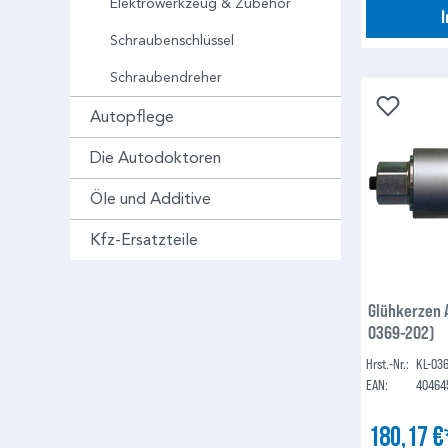
Elektrowerkzeug & Zubehör
Schraubenschlüssel
Schraubendreher
Autopflege
Die Autodoktoren
Öle und Additive
Kfz-Ersatzteile
Glühkerzen 
0369-202)
Hrst.-Nr.:
KL-03
EAN:
40464
180,17 