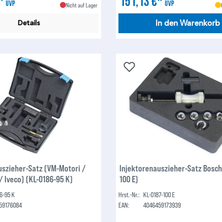
€*
151,13 €*
UVP
UVP
Nicht auf Lager
In den Warenkorb
Details
uszieher-Satz (VM-Motori /
Injektorenauszieher-Satz Bosch
/ Iveco) (KL-0186-95 K)
100 E)
6-95 K
Hrst.-Nr.:
KL-0187-100 E
59176084
EAN:
4046459173939