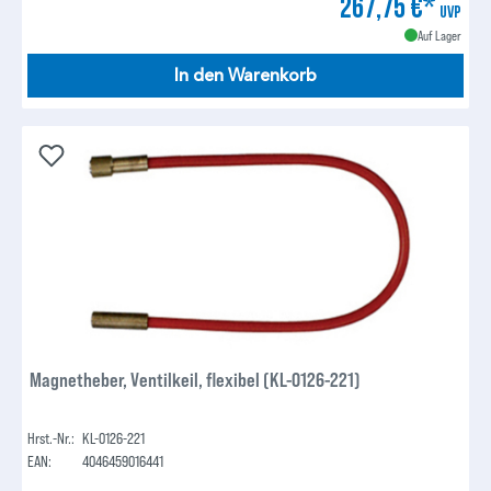
267,75 €*
UVP
Auf Lager
In den Warenkorb
Magnetheber, Ventilkeil, flexibel (KL-0126-221)
Hrst.-Nr.:
KL-0126-221
EAN:
4046459016441