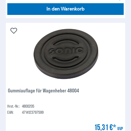
In den Warenkorb
Gummiauflage für Wagenheber 48004
Hrst.-Nr.:
4800205
EAN:
4714123797599
15,31 €*
UVP