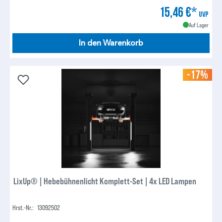
15,46 €*
UVP
Auf Lager
In den Warenkorb
-17%
LixUp® | Hebebühnenlicht Komplett-Set | 4x LED Lampen
Hrst.-Nr.:
13092502