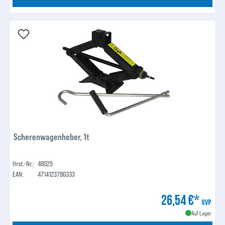
Scherenwagenheber, 1t
Hrst.-Nr.:
48025
EAN:
4714123786333
26,54 €*
UVP
Auf Lager