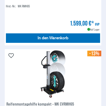
Hrst.-Nr.:
WK RMH65
1.599,00 €*
UVP
Auf Lager
In den Warenkorb
-13%
Reifenmontagehilfe kompakt – WK CVRMH65