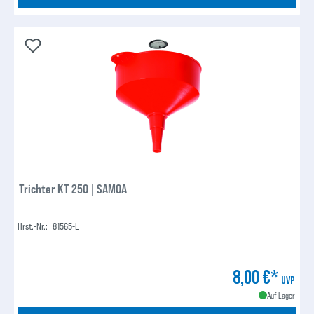
Trichter KT 250 | SAMOA
Hrst.-Nr.:
81565-L
8,00 €*
UVP
Auf Lager