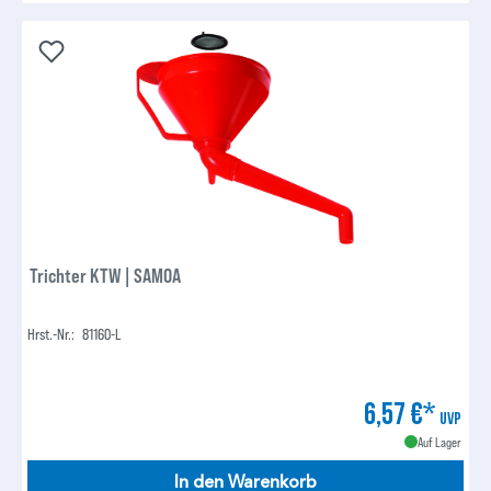
Trichter KTW | SAMOA
Hrst.-Nr.:
81160-L
6,57 €*
UVP
Auf Lager
In den Warenkorb