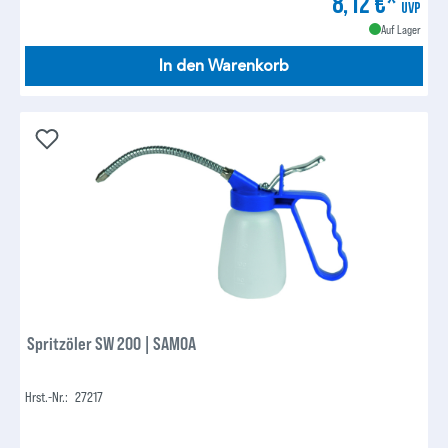
8,12 €*
UVP
Auf Lager
In den Warenkorb
Spritzöler SW 200 | SAMOA
Hrst.-Nr.:
27217