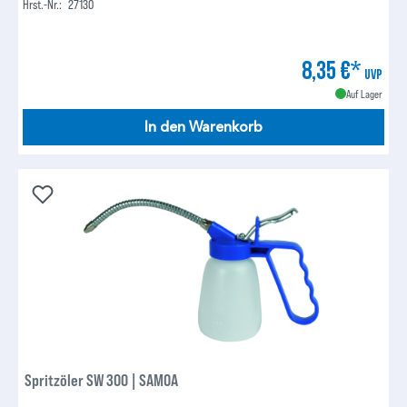
Hrst.-Nr.:
27130
8,35 €*
UVP
Auf Lager
In den Warenkorb
Spritzöler SW 300 | SAMOA