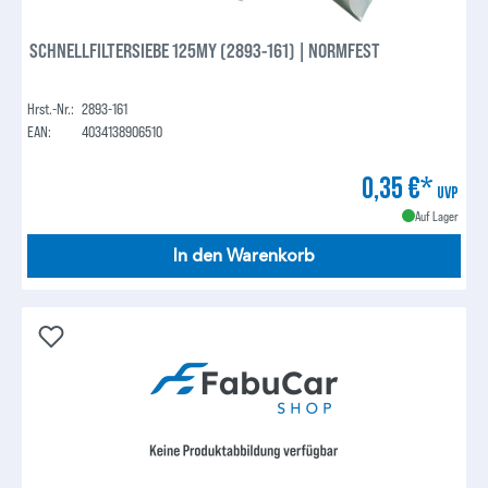
SCHNELLFILTERSIEBE 125MY (2893-161) | NORMFEST
Hrst.-Nr.:
2893-161
EAN:
4034138906510
0,35 €*
UVP
Auf Lager
In den Warenkorb