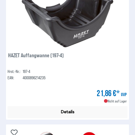
HAZET Auffangwanne (197-4)
Hrst.-Nr.:
197-4
EAN:
4000896214235
21,86 €*
UVP
Nicht auf Lager
Details