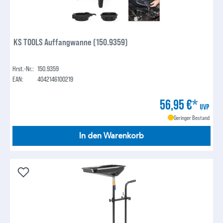
KS TOOLS Auffangwanne (150.9359)
Hrst.-Nr.:
150.9359
EAN:
4042146100219
56,95 €*
UVP
Geringer Bestand
In den Warenkorb