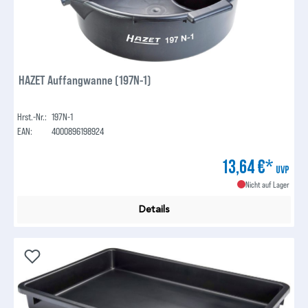
HAZET Auffangwanne (197N-1)
Hrst.-Nr.:
197N-1
EAN:
4000896198924
13,64 €*
UVP
Nicht auf Lager
Details