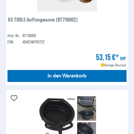
KS TOOLS Auffangwanne (BT716002)
Hrst.-Nr.:
BT716002
EAN:
4042146781722
53,15 €*
UVP
Geringer Bestand
In den Warenkorb