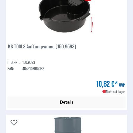
KS TOOLS Auffangwanne (150.9593)
Hrst.-Nr.:
150.9593
EAN:
4042146964132
10,82 €*
UVP
Nicht auf Lager
Details