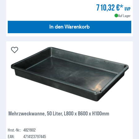
710,32 €*
UVP
Auf Lager
In den Warenkorb
Mehrzweckwanne, 50 Liter, L800 x B600 x H100mm
Hrst.-Nr.:
4821902
EAN:
4714123797445