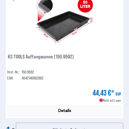
KS TOOLS Auffangwanne (150.9592)
Hrst.-Nr.:
150.9592
EAN:
4042146962862
44,43 €*
UVP
Nicht auf Lager
Details