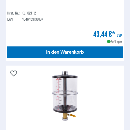
Hrst.-Nr.:
KL-1021-12
EAN:
4046459138167
43,44 €*
UVP
Auf Lager
In den Warenkorb