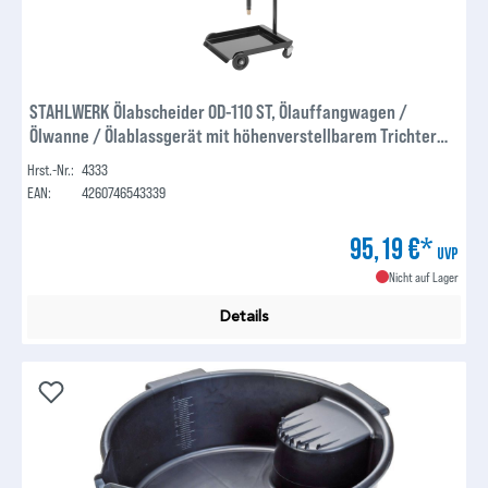
STAHLWERK Ölabscheider OD-110 ST, Ölauffangwagen /
Ölwanne / Ölablassgerät mit höhenverstellbarem Trichter
zum Auffangen von Altöl beim Kfz Ölwechsel
Hrst.-Nr.:
4333
EAN:
4260746543339
95,19 €*
UVP
Nicht auf Lager
Details