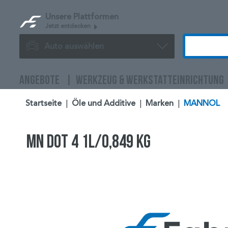
Unsere Plattformen
Jetzt entdecken
Auto auswählen
ANGEBOTE
WERKZEUG & WERKSTATTEINRICHTUNG
Startseite
|
Öle und Additive
|
Marken
|
MANNOL
MN DOT 4 1L/0,849 kg