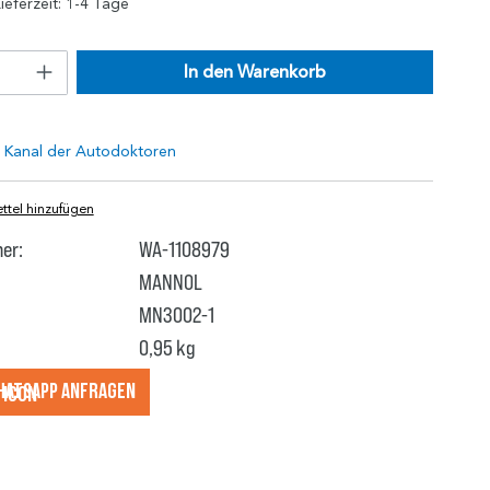
ieferzeit: 1-4 Tage
In den Warenkorb
tel hinzufügen
er:
WA-1108979
MANNOL
MN3002-1
0,95 kg
hatsApp anfragеn