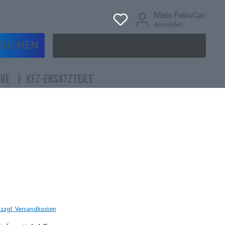
Mein FabuCar
Anmelden
SUCHEN
IVE
KFZ-ERSATZTEILE
)
. zzgl. Versandkosten