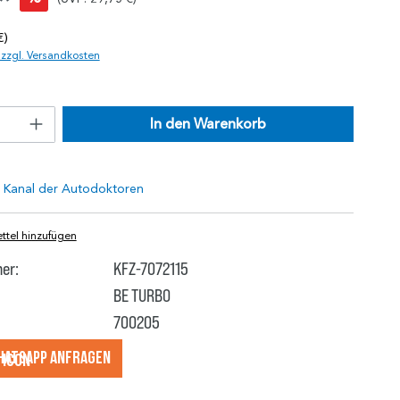
*
€)
. zzgl. Versandkosten
In den Warenkorb
tel hinzufügen
er:
KFZ-7072115
BE TURBO
700205
hatsApp anfragеn