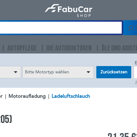
AUTOPFLEGE
DIE AUTODOKTOREN
ÖLE UND ADDIT
E
Bitte Motortyp wählen
Zurücksetzen
Z
r
|
Motoraufladung
|
Ladeluftschlauch
205)