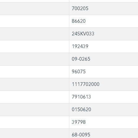
700205
86620
24SKV033
192439
09-0265
96075
1117702000
7910613
0150620
39798
68-0095