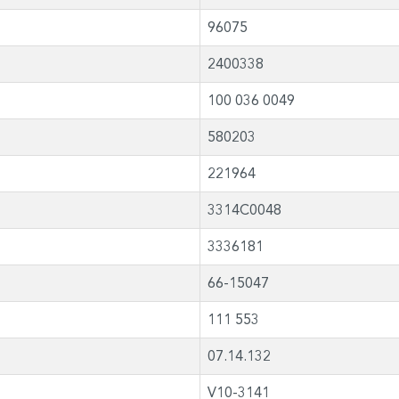
96075
2400338
100 036 0049
580203
221964
3314C0048
3336181
66-15047
111 553
07.14.132
V10-3141