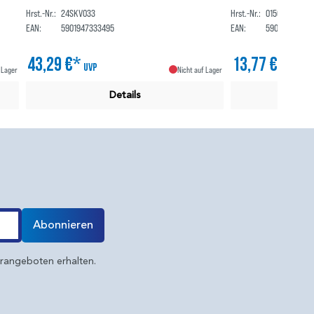
Hrst.-Nr.:
24SKV033
Hrst.-Nr.:
0150620
EAN:
5901947333495
EAN:
590115927794
43,29 €*
13,77 €*
UVP
UVP
 Lager
Nicht auf Lager
Details
Abonnieren
erangeboten erhalten.