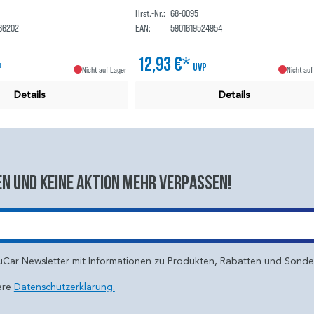
Hrst.-Nr.:
68-0095
66202
EAN:
5901619524954
12,93 €*
P
UVP
Nicht auf Lager
Nicht auf
Details
Details
n und keine aktion mehr verpassen!
uCar Newsletter mit Informationen zu Produkten, Rabatten und Sond
ere
Datenschutzerklärung.