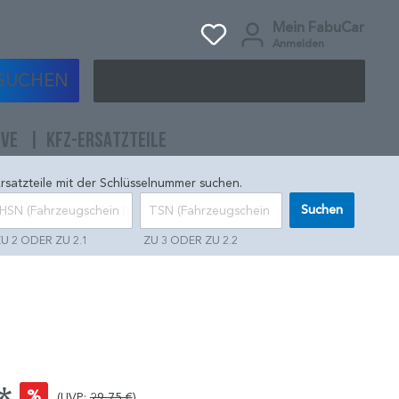
Mein FabuCar
Anmelden
SUCHEN
IVE
KFZ-ERSATZTEILE
rsatzteile mit der Schlüsselnummer suchen.
Suchen
U 2 ODER ZU 2.1
ZU 3 ODER ZU 2.2
%
(UVP:
29,75 €
)