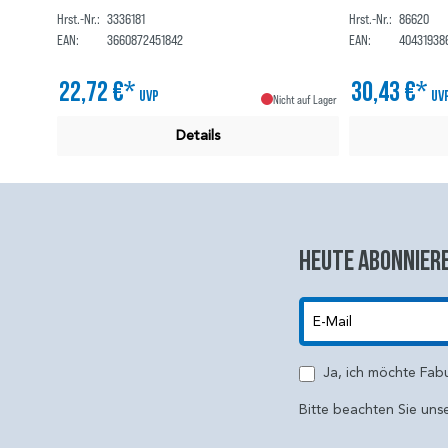
Hrst.-Nr.:
3336181
Hrst.-Nr.:
86620
EAN:
3660872451842
EAN:
40431938
22,72 €*
30,43 €*
UVP
UV
Nicht auf Lager
Details
Heute abonniere
E-Mail
Ja, ich möchte Fab
Bitte beachten Sie uns