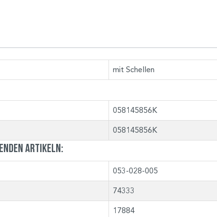
mit Schellen
058145856K
058145856K
genden Artikeln:
053-028-005
74333
17884