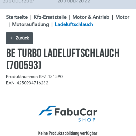
ZU 2 ODER ZU 2.1
ZU 3 ODER ZU 2.2
Startseite
|
Kfz-Ersatzteile
|
Motor & Antrieb
|
Motor
|
Motoraufladung
|
Ladeluftschlauch
Zurück
BE TURBO Ladeluftschlauch
(700593)
Produktnummer: KFZ-131590
EAN: 4250934716232