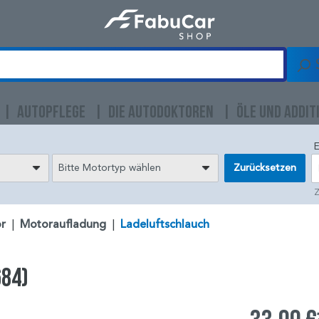
AUTOPFLEGE
DIE AUTODOKTOREN
ÖLE UND ADDIT
E
Bitte Motortyp wählen
Zurücksetzen
Z
r
|
Motoraufladung
|
Ladeluftschlauch
684)