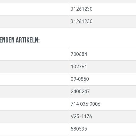
31261230
31261230
genden Artikeln:
700684
102761
09-0850
2400247
714 036 0006
V25-1176
580535