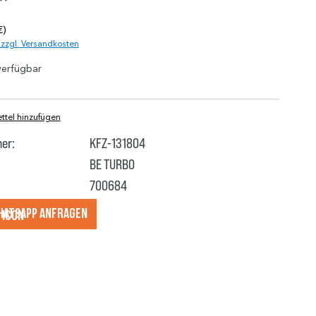
*
€)
. zzgl. Versandkosten
verfügbar
tel hinzufügen
er:
KFZ-131804
BE TURBO
700684
hatsApp anfragеn