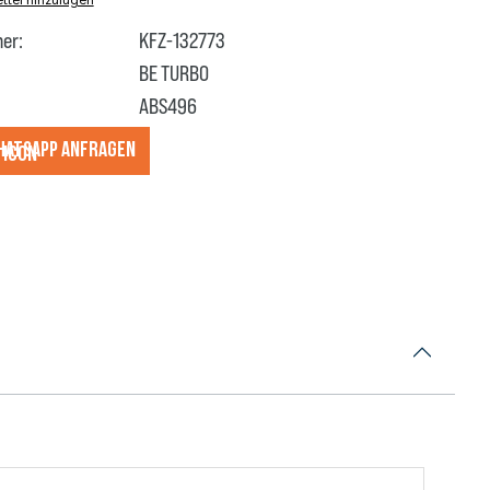
er:
KFZ-132773
BE TURBO
ABS496
hatsApp anfragеn