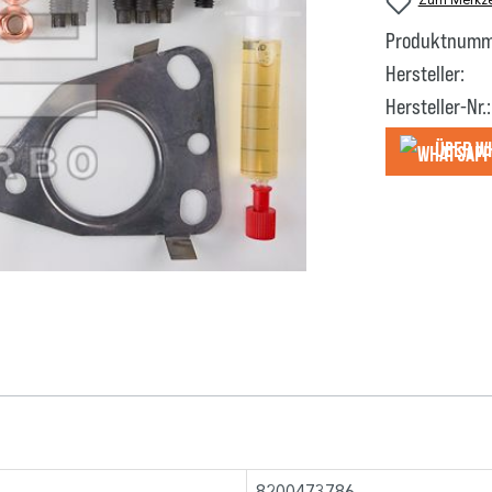
Produktnumm
Hersteller:
Hersteller-Nr.:
Über W
8200473786