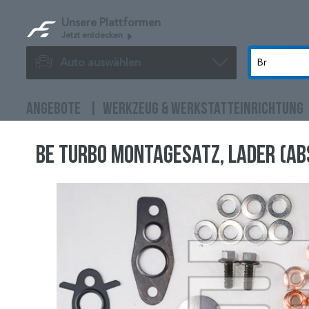
Unsere Plattformen
Jetzt entdecken
Auto auswählen
ANGEBOTE
WERKZEUG & WERKSTATTEINRICHTUNG
BE TURBO Montagesatz, Lader (AB