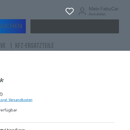
Mein FabuCar
Anmelden
SUCHEN
IVE
KFZ-ERSATZTEILE
*
€)
. zzgl. Versandkosten
verfügbar
tel hinzufügen