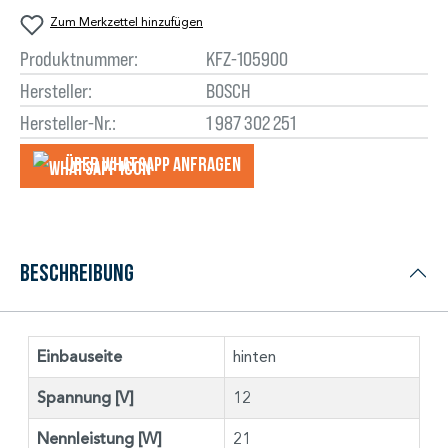
Zum Merkzettel hinzufügen
Produktnummer:
KFZ-105900
Hersteller:
BOSCH
Hersteller-Nr.:
1 987 302 251
Über WhatsApp anfragеn
Beschreibung
Einbauseite
hinten
Spannung [V]
12
Nennleistung [W]
21