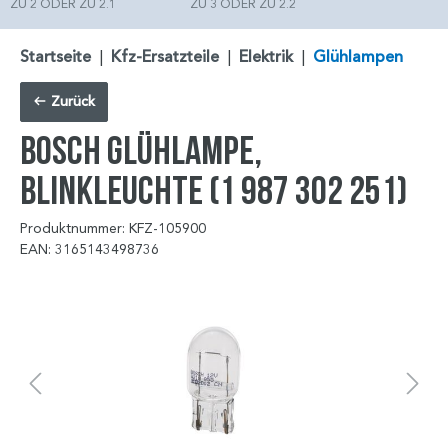
ZU 2 ODER ZU 2.1
ZU 3 ODER ZU 2.2
Startseite
|
Kfz-Ersatzteile
|
Elektrik
|
Glühlampen
Zurück
BOSCH Glühlampe,
Blinkleuchte (1 987 302 251)
Produktnummer: KFZ-105900
EAN: 3165143498736