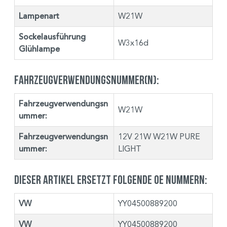
Lampenart
W21W
Sockelausführung
W3x16d
Glühlampe
Fahrzeugverwendungsnummer(n):
Fahrzeugverwendungsn
W21W
ummer:
Fahrzeugverwendungsn
12V 21W W21W PURE
ummer:
LIGHT
Dieser Artikel ersetzt folgende OE Nummern:
VW
YY04500889200
VW
YY04500889200