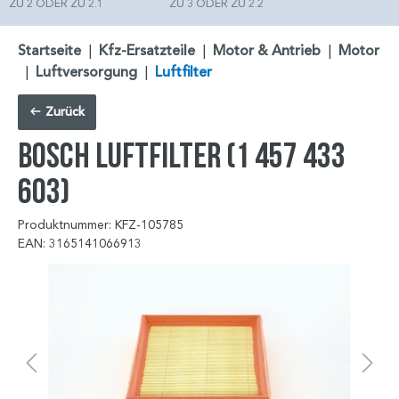
ZU 2 ODER ZU 2.1
ZU 3 ODER ZU 2.2
Startseite
|
Kfz-Ersatzteile
|
Motor & Antrieb
|
Motor
|
Luftversorgung
|
Luftfilter
Zurück
BOSCH Luftfilter (1 457 433
603)
Produktnummer: KFZ-105785
EAN: 3165141066913