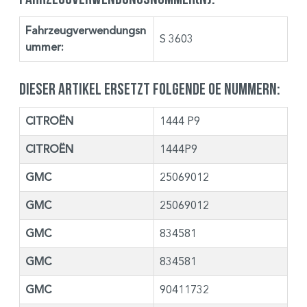
Fahrzeugverwendungsn
S 3603
ummer:
Dieser Artikel ersetzt folgende OE Nummern:
CITROËN
1444 P9
CITROËN
1444P9
GMC
25069012
GMC
25069012
GMC
834581
GMC
834581
GMC
90411732