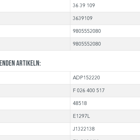
36 39 109
3639109
9805552080
9805552080
genden Artikeln:
ADP152220
F 026 400 517
48518
E1297L
J1322138