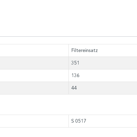
Filtereinsatz
351
136
44
S 0517