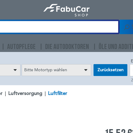
AUTOPFLEGE
DIE AUTODOKTOREN
ÖLE UND ADDIT
E
Bitte Motortyp wählen
Zurücksetzen
Z
r
|
Luftversorgung
|
Luftfilter