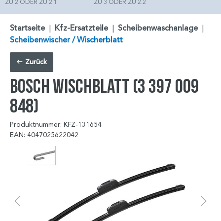
ZU 2 ODER ZU 2.1
ZU 3 ODER ZU 2.2
Startseite
|
Kfz-Ersatzteile
|
Scheibenwaschanlage
|
Scheibenwischer / Wischerblatt
Zurück
BOSCH Wischblatt (3 397 009
848)
Produktnummer: KFZ-131654
EAN: 4047025622042