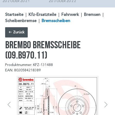
ZU 2 ODER ZU 2.1
ZU 3 ODER ZU 2.2
Startseite
|
Kfz-Ersatzteile
|
Fahrwerk
|
Bremsen
|
Scheibenbremse
|
Bremsscheiben
Zurück
BREMBO Bremsscheibe
(09.B970.11)
Produktnummer: KFZ-131488
EAN: 8020584218389