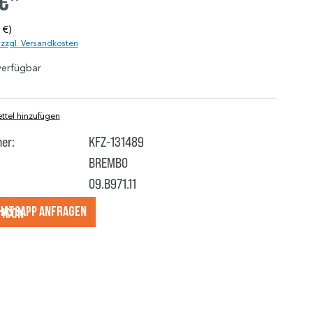
 €*
 €)
. zzgl. Versandkosten
verfügbar
tel hinzufügen
er:
KFZ-131489
BREMBO
09.B971.11
hatsApp anfragеn