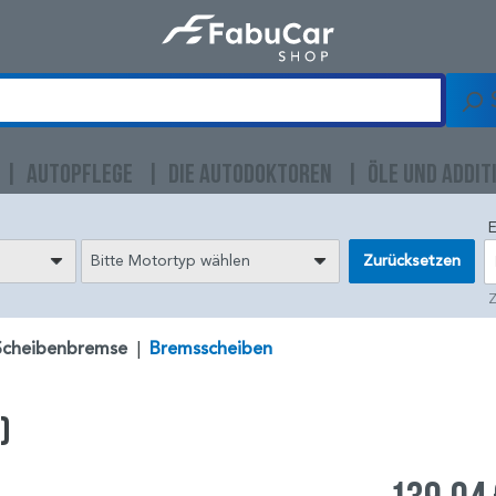
AUTOPFLEGE
DIE AUTODOKTOREN
ÖLE UND ADDIT
E
Bitte Motortyp wählen
Zurücksetzen
Z
Scheibenbremse
|
Bremsscheiben
)