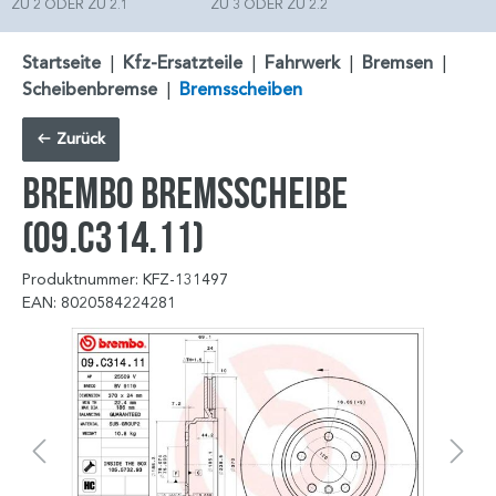
ZU 2 ODER ZU 2.1
ZU 3 ODER ZU 2.2
Startseite
|
Kfz-Ersatzteile
|
Fahrwerk
|
Bremsen
|
Scheibenbremse
|
Bremsscheiben
Zurück
BREMBO Bremsscheibe
(09.C314.11)
Produktnummer: KFZ-131497
EAN: 8020584224281