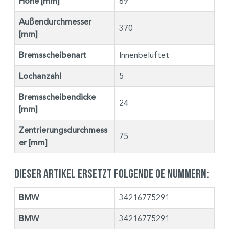
Höhe [mm]
69
Außendurchmesser
370
[mm]
Bremsscheibenart
Innenbelüftet
Lochanzahl
5
Bremsscheibendicke
24
[mm]
Zentrierungsdurchmess
75
er [mm]
Dieser Artikel ersetzt folgende OE Nummern:
BMW
34216775291
BMW
34216775291