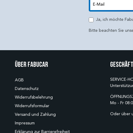
E-Mail
Ja, ich möchte Fab
Bitte beachten Sie uns
Über Fabucar
Geschäft
SERVICE-HO
AGB
Unterstützu
Datenschutz
ÖFFNUNGSZ
Widerrufsbelehrung
Mo - Fr 08:0
Widerrufsformular
Oder über 
Versand und Zahlung
Impressum
Erklärung zur Barrierefreiheit