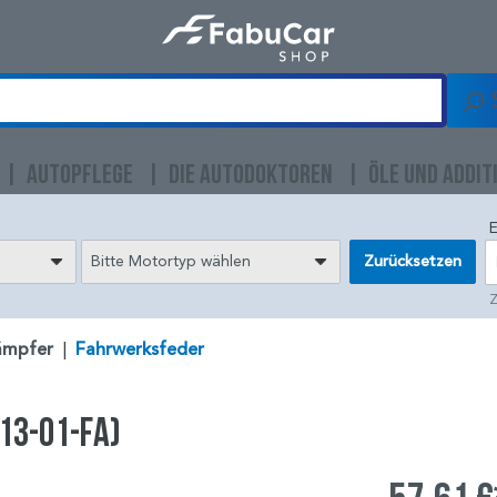
AUTOPFLEGE
DIE AUTODOKTOREN
ÖLE UND ADDIT
E
Bitte Motortyp wählen
Zurücksetzen
Z
ämpfer
|
Fahrwerksfeder
13-01-FA)