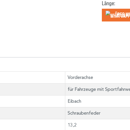
Länge:
Über W
Vorderachse
für Fahrzeuge mit Sportfahrw
Eibach
Schraubenfeder
13,2