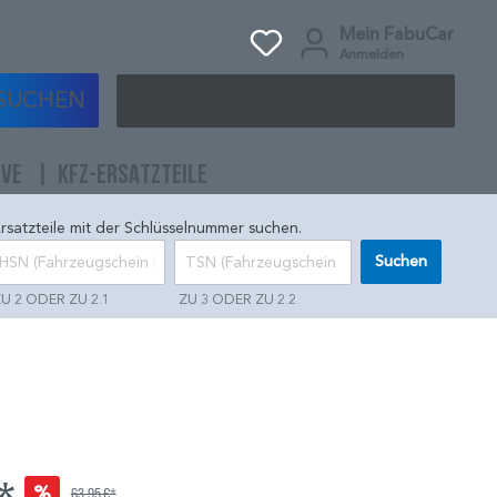
Mein FabuCar
Anmelden
SUCHEN
IVE
KFZ-ERSATZTEILE
rsatzteile mit der Schlüsselnummer suchen.
Suchen
U 2 ODER ZU 2.1
ZU 3 ODER ZU 2.2
%
63,95 €*