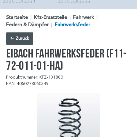
ZU 2 ODER ZU 2.1
ZU 3 ODER ZU 2.2
Startseite
|
Kfz-Ersatzteile
|
Fahrwerk
|
Federn & Dämpfer
|
Fahrwerksfeder
Zurück
EIBACH Fahrwerksfeder (F11-
72-011-01-HA)
Produktnummer: KFZ-131880
EAN: 4050278060349