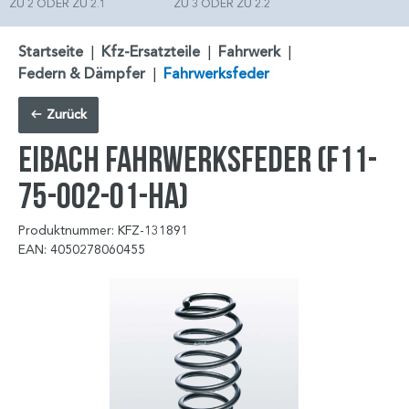
ZU 2 ODER ZU 2.1
ZU 3 ODER ZU 2.2
Startseite
|
Kfz-Ersatzteile
|
Fahrwerk
|
Federn & Dämpfer
|
Fahrwerksfeder
Zurück
EIBACH Fahrwerksfeder (F11-
75-002-01-HA)
Produktnummer: KFZ-131891
EAN: 4050278060455