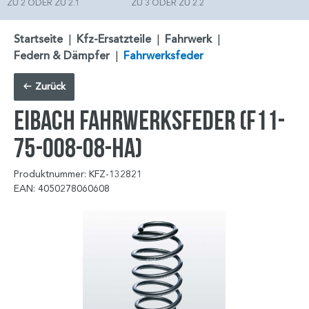
ZU 2 ODER ZU 2.1
ZU 3 ODER ZU 2.2
Startseite
|
Kfz-Ersatzteile
|
Fahrwerk
|
Federn & Dämpfer
|
Fahrwerksfeder
Zurück
EIBACH Fahrwerksfeder (F11-
75-008-08-HA)
Produktnummer: KFZ-132821
EAN: 4050278060608