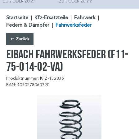
ZU 2 ODER ZU 2.1
ZU 3 ODER ZU 2.2
Startseite
|
Kfz-Ersatzteile
|
Fahrwerk
|
Federn & Dämpfer
|
Fahrwerksfeder
Zurück
EIBACH Fahrwerksfeder (F11-
75-014-02-VA)
Produktnummer: KFZ-132835
EAN: 4050278060790