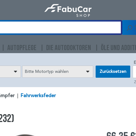
AUTOPFLEGE
DIE AUTODOKTOREN
ÖLE UND ADDIT
E
Bitte Motortyp wählen
Zurücksetzen
Z
ämpfer
|
Fahrwerksfeder
232)