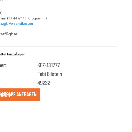
*
€)
ramm
(11,44 €* / 1 Kilogramm)
. zzgl. Versandkosten
verfügbar
tel hinzufügen
er:
KFZ-131777
Febi Bilstein
49232
hatsApp anfragеn