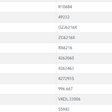
R10684
49232
GZJ6216X
ZC6216X
RX6216
4262060
4263463
4272935
996 667
VKDL 33006
55943