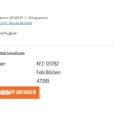
)
gramm
(49,84 €* / 1 Kilogramm)
. zzgl. Versandkosten
verfügbar
tel hinzufügen
er:
KFZ-131762
Febi Bilstein
47389
hatsApp anfragеn