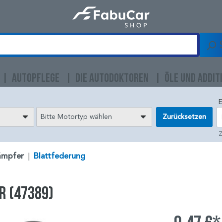
AUTOPFLEGE
DIE AUTODOKTOREN
ÖLE UND ADDIT
E
Bitte Motortyp wählen
Zurücksetzen
Z
ämpfer
|
Blattfederung
r (47389)