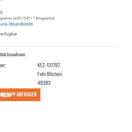
*
€)
logramm
(220,10 €* / 1 Kilogramm)
. zzgl. Versandkosten
verfügbar
tel hinzufügen
er:
KFZ-131787
Febi Bilstein
49383
hatsApp anfragеn