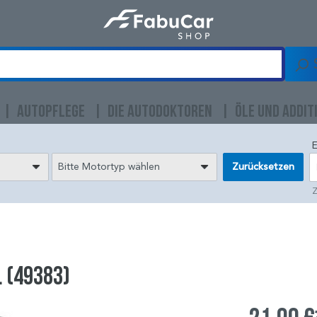
AUTOPFLEGE
DIE AUTODOKTOREN
ÖLE UND ADDIT
E
Bitte Motortyp wählen
Zurücksetzen
Z
l (49383)