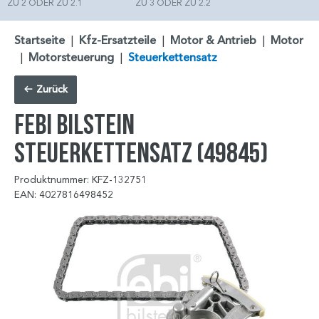
ZU 2 ODER ZU 2.1
ZU 3 ODER ZU 2.2
Startseite
|
Kfz-Ersatzteile
|
Motor & Antrieb
|
Motor
|
Motorsteuerung
|
Steuerkettensatz
Zurück
FEBI BILSTEIN
Steuerkettensatz (49845)
Produktnummer: KFZ-132751
EAN: 4027816498452