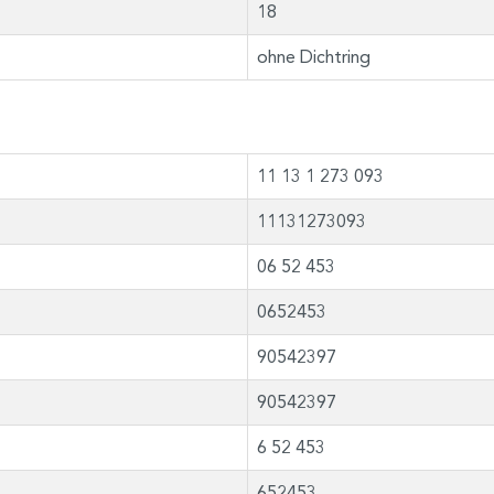
18
ohne Dichtring
11 13 1 273 093
11131273093
06 52 453
0652453
90542397
90542397
6 52 453
652453