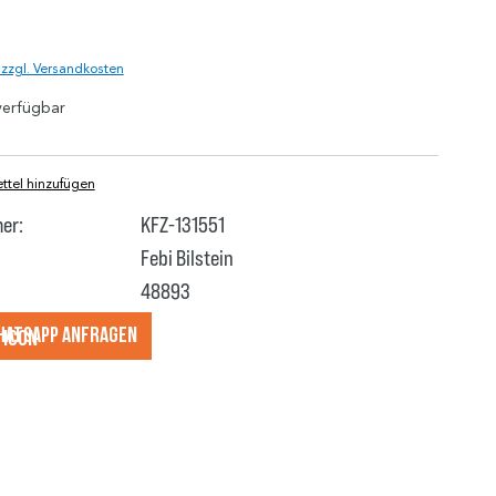
)
. zzgl. Versandkosten
verfügbar
tel hinzufügen
er:
KFZ-131551
Febi Bilstein
48893
hatsApp anfragеn