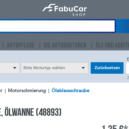
AUTOPFLEGE
DIE AUTODOKTOREN
ÖLE UND ADDIT
E
Bitte Motortyp wählen
Zurücksetzen
Z
r
|
Motorschmierung
|
Ölablassschraube
e, Ölwanne (48893)