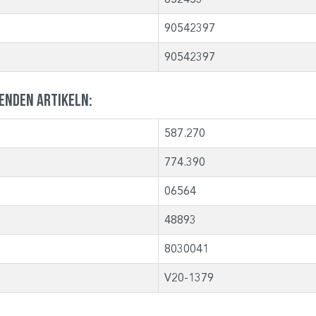
90542397
90542397
genden Artikeln:
587.270
774.390
06564
48893
8030041
V20-1379