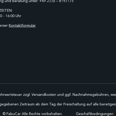
ng und Beratung unter:
+49 2336 – 8193175
EITEN:
0 - 16:00 Uhr
unser
Kontaktformular
Mehrwertsteuer zzgl.
Versandkosten
und ggf. Nachnahmegebühren, wen
gegebenen Zeitraum ab dem Tag der Freischaltung auf alle bereitgestel
©
FabuCar Alle Rechte vorbehalten.
Geschäftbedingungen